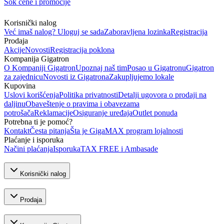
Šok cene i promocije
Korisnički nalog
Već imaš nalog? Uloguj se sada
Zaboravljena lozinka
Registracija
Prodaja
Akcije
Novosti
Registracija poklona
Kompanija Gigatron
O Kompaniji Gigatron
Upoznaj naš tim
Posao u Gigatronu
Gigatron
za zajednicu
Novosti iz Gigatrona
Zakupljujemo lokale
Kupovina
Uslovi korišćenja
Politika privatnosti
Detalji ugovora o prodaji na
daljinu
Obaveštenje o pravima i obavezama
potrošača
Reklamacije
Osiguranje uređaja
Outlet ponuda
Potrebna ti je pomoć?
Kontakt
Česta pitanja
Šta je GigaMAX program lojalnosti
Plaćanje i isporuka
Načini plaćanja
Isporuka
TAX FREE i Ambasade
Korisnički nalog
Prodaja