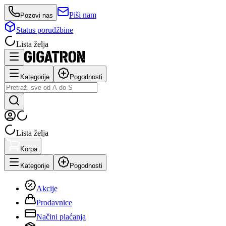
Piši nam
Pozovi nas
Status porudžbine
Lista želja
Kategorije
Pogodnosti
Lista želja
Korpa
Kategorije
Pogodnosti
Akcije
Prodavnice
Načini plaćanja