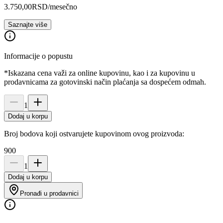
3.750,00
RSD
/mesečno
Saznajte više
Informacije o popustu
*Iskazana cena važi za online kupovinu, kao i za kupovinu u
prodavnicama za gotovinski način plaćanja sa dospećem odmah.
1
Dodaj u korpu
Broj bodova koji ostvarujete kupovinom ovog proizvoda:
900
1
Dodaj u korpu
Pronađi u prodavnici