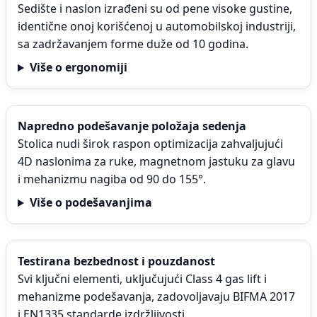
Sedište i naslon izrađeni su od pene visoke gustine,
identične onoj korišćenoj u automobilskoj industriji,
sa zadržavanjem forme duže od 10 godina.
Više o ergonomiji
Napredno podešavanje položaja sedenja
Stolica nudi širok raspon optimizacija zahvaljujući
4D naslonima za ruke, magnetnom jastuku za glavu
i mehanizmu nagiba od 90 do 155°.
Više o podešavanjima
Testirana bezbednost i pouzdanost
Svi ključni elementi, uključujući Class 4 gas lift i
mehanizme podešavanja, zadovoljavaju BIFMA 2017
i EN1335 standarde izdržljivosti.