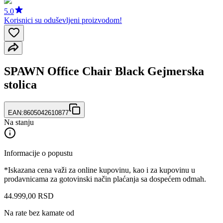
5.0
Korisnici su oduševljeni proizvodom!
SPAWN Office Chair Black Gejmerska
stolica
EAN:
8605042610877
Na stanju
Informacije o popustu
*Iskazana cena važi za online kupovinu, kao i za kupovinu u
prodavnicama za gotovinski način plaćanja sa dospećem odmah.
44.999
,
00
RSD
Na rate bez kamate od