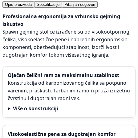
Opis proizvoda
Specifikacije
Pitanja i odgovori
Profesionalna ergonomija za vrhunsko gejming
iskustvo
Spawn gejming stolice izrađene su od visokootpornog
čelika, visokoelastične pene i naprednih ergonomskih
komponenti, obezbeđujući stabilnost, izdržljivost i
dugotrajan komfor tokom višesatnog igranja.
Ojačan čelični ram za maksimalnu stabilnost
Konstrukcija od karbonizovanog čelika sa potpuno
varenim, praškasto farbanim ramom pruža izuzetnu
čvrstinu i dugotrajan radni vek.
Više o konstrukciji
Visokoelastična pena za dugotrajan komfor