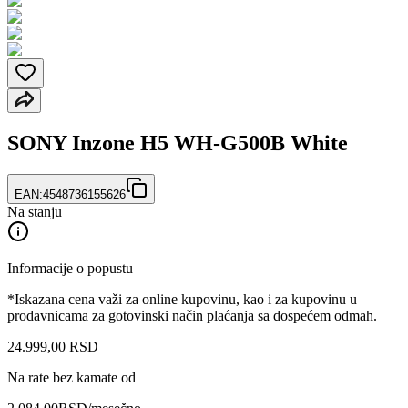
SONY Inzone H5 WH-G500B White
EAN:
4548736155626
Na stanju
Informacije o popustu
*Iskazana cena važi za online kupovinu, kao i za kupovinu u
prodavnicama za gotovinski način plaćanja sa dospećem odmah.
24.999
,
00
RSD
Na rate bez kamate od