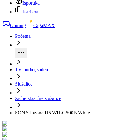
Isporuka
Karijera
Gaming
GigaMAX
Početna
TV, audio, video
Slušalice
Žične klasične slušalice
SONY Inzone H5 WH-G500B White