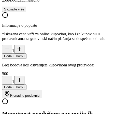
2.084,00
RSD
/mesečno
Saznajte više
Informacije o popustu
*Iskazana cena važi za online kupovinu, kao i za kupovinu u
prodavnicama za gotovinski način plaćanja sa dospećem odmah.
1
Dodaj u korpu
Broj bodova koji ostvarujete kupovinom ovog proizvoda:
500
1
Dodaj u korpu
Pronađi u prodavnici
Mogućnost produžene garancije ili