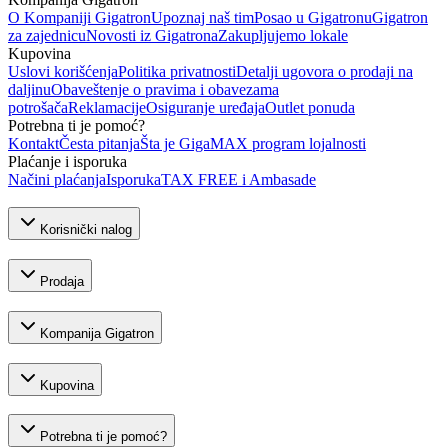
O Kompaniji Gigatron
Upoznaj naš tim
Posao u Gigatronu
Gigatron
za zajednicu
Novosti iz Gigatrona
Zakupljujemo lokale
Kupovina
Uslovi korišćenja
Politika privatnosti
Detalji ugovora o prodaji na
daljinu
Obaveštenje o pravima i obavezama
potrošača
Reklamacije
Osiguranje uređaja
Outlet ponuda
Potrebna ti je pomoć?
Kontakt
Česta pitanja
Šta je GigaMAX program lojalnosti
Plaćanje i isporuka
Načini plaćanja
Isporuka
TAX FREE i Ambasade
Korisnički nalog
Prodaja
Kompanija Gigatron
Kupovina
Potrebna ti je pomoć?