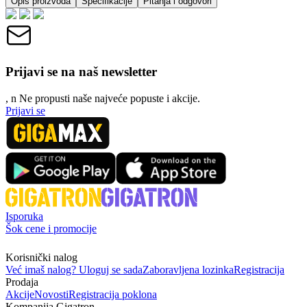
Opis proizvoda
Specifikacije
Pitanja i odgovori
Prijavi se na naš newsletter
, n
N
e propusti naše najveće popuste i akcije.
Prijavi se
Isporuka
Šok cene i promocije
Korisnički nalog
Već imaš nalog? Uloguj se sada
Zaboravljena lozinka
Registracija
Prodaja
Akcije
Novosti
Registracija poklona
Kompanija Gigatron