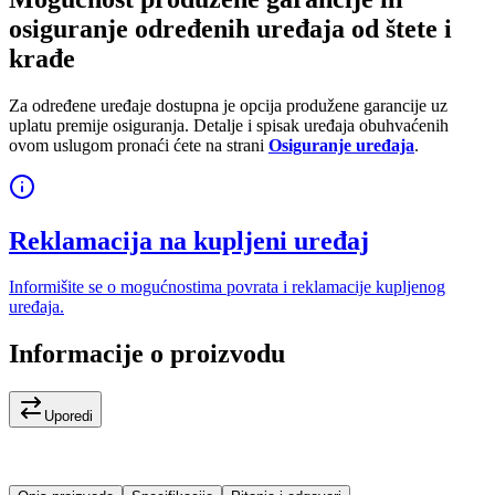
osiguranje određenih uređaja od štete i
krađe
Za određene uređaje dostupna je opcija produžene garancije uz
uplatu premije osiguranja. Detalje i spisak uređaja obuhvaćenih
ovom uslugom pronaći ćete na strani
Osiguranje uređaja
.
Reklamacija na kupljeni uređaj
Informišite se o mogućnostima povrata i reklamacije kupljenog
uređaja.
Informacije o proizvodu
Uporedi