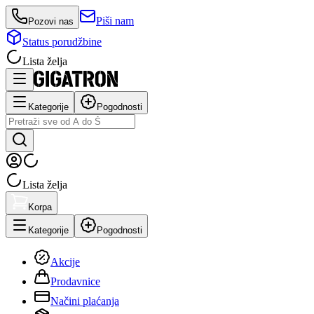
Piši nam
Pozovi nas
Status porudžbine
Lista želja
Kategorije
Pogodnosti
Lista želja
Korpa
Kategorije
Pogodnosti
Akcije
Prodavnice
Načini plaćanja