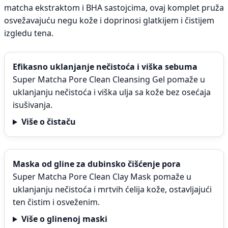
matcha ekstraktom i BHA sastojcima, ovaj komplet pruža
osvežavajuću negu kože i doprinosi glatkijem i čistijem
izgledu tena.
Efikasno uklanjanje nečistoća i viška sebuma
Super Matcha Pore Clean Cleansing Gel pomaže u
uklanjanju nečistoća i viška ulja sa kože bez osećaja
isušivanja.
Više o čistaču
Maska od gline za dubinsko čišćenje pora
Super Matcha Pore Clean Clay Mask pomaže u
uklanjanju nečistoća i mrtvih ćelija kože, ostavljajući
ten čistim i osveženim.
Više o glinenoj maski