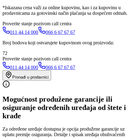
*Iskazana cena važi za online kupovinu, kao i za kupovinu u
prodavnicama za gotovinski način plaćanja sa dospećem odmah.
Proverite stanje pozivom call centra
011 44 14 000
066 6 67 67 67
Broj bodova koji ostvarujete kupovinom ovog proizvoda:
72
Proverite stanje pozivom call centra
011 44 14 000
066 6 67 67 67
Pronađi u prodavnici
Mogućnost produžene garancije ili
osiguranje određenih uređaja od štete i
krađe
Za određene uređaje dostupna je opcija produžene garancije uz
uplatu premije osiguranja. Detalje i spisak uređaja obuhvaćenih