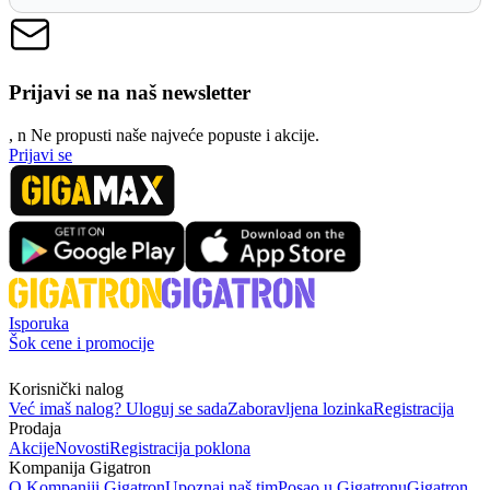
Prijavi se na naš newsletter
, n
N
e propusti naše najveće popuste i akcije.
Prijavi se
Isporuka
Šok cene i promocije
Korisnički nalog
Već imaš nalog? Uloguj se sada
Zaboravljena lozinka
Registracija
Prodaja
Akcije
Novosti
Registracija poklona
Kompanija Gigatron
O Kompaniji Gigatron
Upoznaj naš tim
Posao u Gigatronu
Gigatron