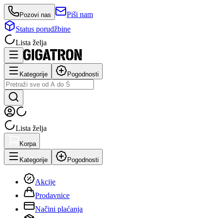
Piši nam
Pozovi nas
Status porudžbine
Lista želja
Kategorije
Pogodnosti
Lista želja
Korpa
Kategorije
Pogodnosti
Akcije
Prodavnice
Načini plaćanja