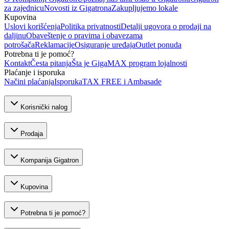
za zajednicu
Novosti iz Gigatrona
Zakupljujemo lokale
Kupovina
Uslovi korišćenja
Politika privatnosti
Detalji ugovora o prodaji na
daljinu
Obaveštenje o pravima i obavezama
potrošača
Reklamacije
Osiguranje uređaja
Outlet ponuda
Potrebna ti je pomoć?
Kontakt
Česta pitanja
Šta je GigaMAX program lojalnosti
Plaćanje i isporuka
Načini plaćanja
Isporuka
TAX FREE i Ambasade
Korisnički nalog
Prodaja
Kompanija Gigatron
Kupovina
Potrebna ti je pomoć?