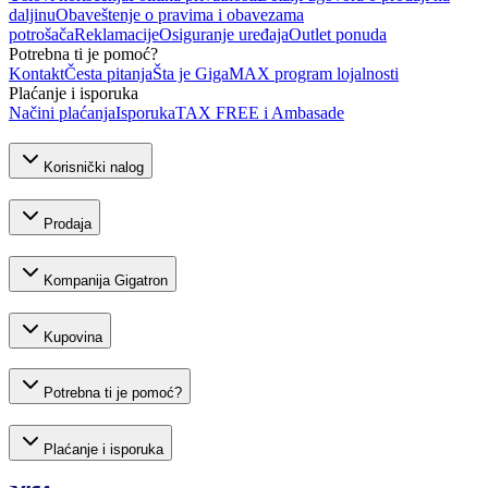
daljinu
Obaveštenje o pravima i obavezama
potrošača
Reklamacije
Osiguranje uređaja
Outlet ponuda
Potrebna ti je pomoć?
Kontakt
Česta pitanja
Šta je GigaMAX program lojalnosti
Plaćanje i isporuka
Načini plaćanja
Isporuka
TAX FREE i Ambasade
Korisnički nalog
Prodaja
Kompanija Gigatron
Kupovina
Potrebna ti je pomoć?
Plaćanje i isporuka