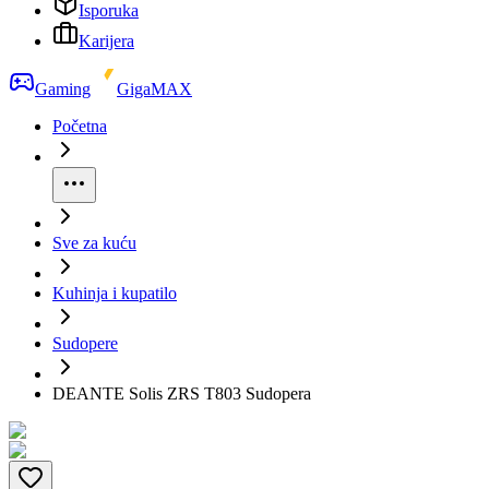
Isporuka
Karijera
Gaming
GigaMAX
Početna
Sve za kuću
Kuhinja i kupatilo
Sudopere
DEANTE Solis ZRS T803 Sudopera