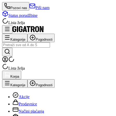
Piši nam
Pozovi nas
Status porudžbine
Lista želja
Kategorije
Pogodnosti
Lista želja
Korpa
Kategorije
Pogodnosti
Akcije
Prodavnice
Načini plaćanja