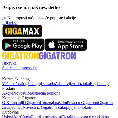
Prijavi se na naš newsletter
, n
N
e propusti naše najveće popuste i akcije.
Prijavi se
Isporuka
Šok cene i promocije
Korisnički nalog
Već imaš nalog? Uloguj se sada
Zaboravljena lozinka
Registracija
Prodaja
Akcije
Novosti
Registracija poklona
Kompanija Gigatron
O Kompaniji Gigatron
Upoznaj naš tim
Posao u Gigatronu
Gigatron
za zajednicu
Novosti iz Gigatrona
Zakupljujemo lokale
Kupovina
Uslovi korišćenja
Politika privatnosti
Detalji ugovora o prodaji na