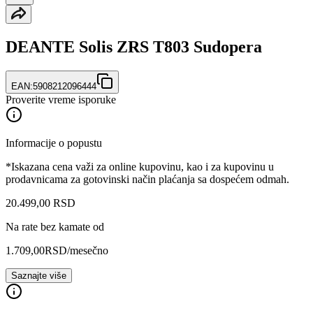
DEANTE Solis ZRS T803 Sudopera
EAN:
5908212096444
Proverite vreme isporuke
Informacije o popustu
*Iskazana cena važi za online kupovinu, kao i za kupovinu u
prodavnicama za gotovinski način plaćanja sa dospećem odmah.
20.499
,
00
RSD
Na rate bez kamate od
1.709,00
RSD
/mesečno
Saznajte više