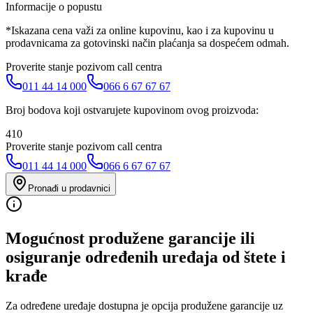
Informacije o popustu
*Iskazana cena važi za online kupovinu, kao i za kupovinu u
prodavnicama za gotovinski način plaćanja sa dospećem odmah.
Proverite stanje pozivom call centra
011 44 14 000
066 6 67 67 67
Broj bodova koji ostvarujete kupovinom ovog proizvoda:
410
Proverite stanje pozivom call centra
011 44 14 000
066 6 67 67 67
Pronađi u prodavnici
Mogućnost produžene garancije ili
osiguranje određenih uređaja od štete i
krađe
Za određene uređaje dostupna je opcija produžene garancije uz