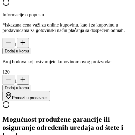
Informacije o popustu
*Iskazana cena važi za online kupovinu, kao i za kupovinu u
prodavnicama za gotovinski način plaćanja sa dospećem odmah.
1
Dodaj u korpu
Broj bodova koji ostvarujete kupovinom ovog proizvoda:
120
1
Dodaj u korpu
Pronađi u prodavnici
Mogućnost produžene garancije ili
osiguranje određenih uređaja od štete i