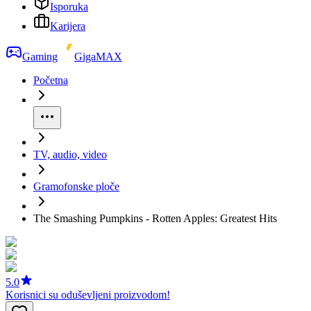
Isporuka
Karijera
Gaming
GigaMAX
Početna
TV, audio, video
Gramofonske ploče
The Smashing Pumpkins - Rotten Apples: Greatest Hits
5.0
Korisnici su oduševljeni proizvodom!