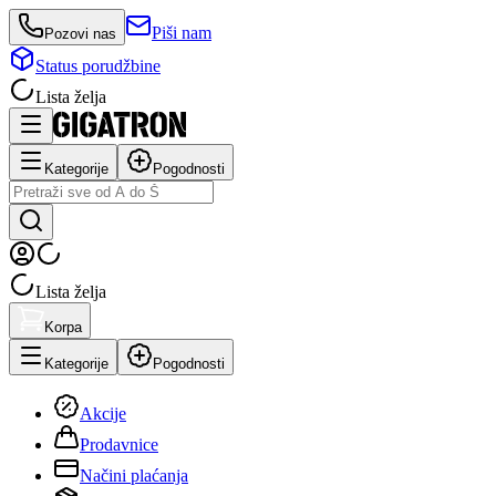
Piši nam
Pozovi nas
Status porudžbine
Lista želja
Kategorije
Pogodnosti
Lista želja
Korpa
Kategorije
Pogodnosti
Akcije
Prodavnice
Načini plaćanja