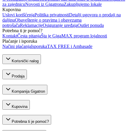
za zajednicu
Novosti iz Gigatrona
Zakupljujemo lokale
Kupovina
Uslovi korišćenja
Politika privatnosti
Detalji ugovora o prodaji na
daljinu
Obaveštenje o pravima i obavezama
potrošača
Reklamacije
Osiguranje uređaja
Outlet ponuda
Potrebna ti je pomoć?
Kontakt
Česta pitanja
Šta je GigaMAX program lojalnosti
Plaćanje i isporuka
Načini plaćanja
Isporuka
TAX FREE i Ambasade
Korisnički nalog
Prodaja
Kompanija Gigatron
Kupovina
Potrebna ti je pomoć?