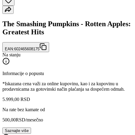
The Smashing Pumpkins - Rotten Apples:
Greatest Hits
EAN:
602465608175
Na stanju
Informacije o popustu
*Iskazana cena važi za online kupovinu, kao i za kupovinu u
prodavnicama za gotovinski način plaćanja sa dospećem odmah.
5.999
,
00
RSD
Na rate bez kamate od
500,00
RSD
/mesečno
Saznajte više