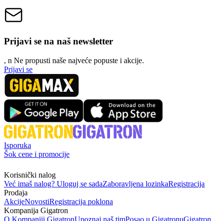
Prijavi se na naš newsletter
, n
N
e propusti naše najveće popuste i akcije.
Prijavi se
Isporuka
Šok cene i promocije
Korisnički nalog
Već imaš nalog? Uloguj se sada
Zaboravljena lozinka
Registracija
Prodaja
Akcije
Novosti
Registracija poklona
Kompanija Gigatron
O Kompaniji Gigatron
Upoznaj naš tim
Posao u Gigatronu
Gigatron