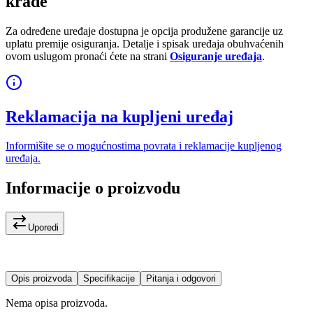
krađe
Za određene uređaje dostupna je opcija produžene garancije uz
uplatu premije osiguranja. Detalje i spisak uređaja obuhvaćenih
ovom uslugom pronaći ćete na strani
Osiguranje uređaja
.
Reklamacija na kupljeni uređaj
Informišite se o mogućnostima povrata i reklamacije kupljenog
uređaja.
Informacije o proizvodu
Uporedi
Opis proizvoda
Specifikacije
Pitanja i odgovori
Nema opisa proizvoda.