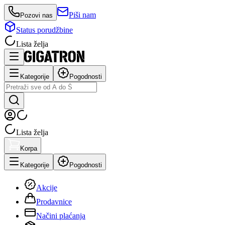
Piši nam
Pozovi nas
Status porudžbine
Lista želja
Kategorije
Pogodnosti
Lista želja
Korpa
Kategorije
Pogodnosti
Akcije
Prodavnice
Načini plaćanja