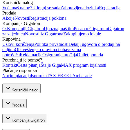
Korisnički nalog
Već imaš nalog? Uloguj se sada
Zaboravljena lozinka
Registracija
Prodaja
Akcije
Novosti
Registracija poklona
Kompanija Gigatron
O Kompaniji Gigatron
Upoznaj naš tim
Posao u Gigatronu
Gigatron
za zajednicu
Novosti iz Gigatrona
Zakupljujemo lokale
Kupovina
Uslovi korišćenja
Politika privatnosti
Detalji ugovora o prodaji na
daljinu
Obaveštenje o pravima i obavezama
potrošača
Reklamacije
Osiguranje uređaja
Outlet ponuda
Potrebna ti je pomoć?
Kontakt
Česta pitanja
Šta je GigaMAX program lojalnosti
Plaćanje i isporuka
Načini plaćanja
Isporuka
TAX FREE i Ambasade
Korisnički nalog
Prodaja
Kompanija Gigatron