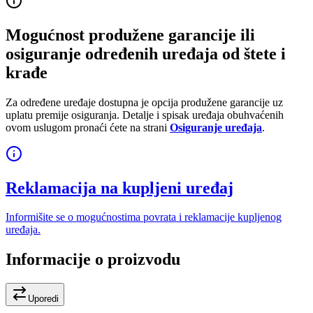
Mogućnost produžene garancije ili
osiguranje određenih uređaja od štete i
krađe
Za određene uređaje dostupna je opcija produžene garancije uz
uplatu premije osiguranja. Detalje i spisak uređaja obuhvaćenih
ovom uslugom pronaći ćete na strani
Osiguranje uređaja
.
Reklamacija na kupljeni uređaj
Informišite se o mogućnostima povrata i reklamacije kupljenog
uređaja.
Informacije o proizvodu
Uporedi