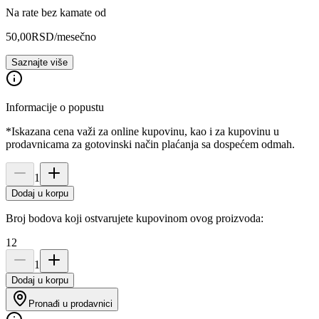
Na rate bez kamate od
50,00
RSD
/mesečno
Saznajte više
Informacije o popustu
*Iskazana cena važi za online kupovinu, kao i za kupovinu u
prodavnicama za gotovinski način plaćanja sa dospećem odmah.
1
Dodaj u korpu
Broj bodova koji ostvarujete kupovinom ovog proizvoda:
12
1
Dodaj u korpu
Pronađi u prodavnici