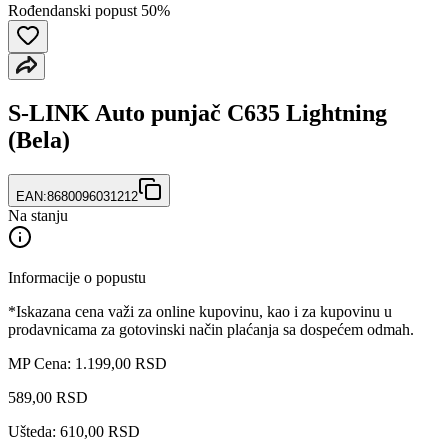
Rođendanski popust 50%
S-LINK Auto punjač C635 Lightning
(Bela)
EAN:
8680096031212
Na stanju
Informacije o popustu
*Iskazana cena važi za online kupovinu, kao i za kupovinu u
prodavnicama za gotovinski način plaćanja sa dospećem odmah.
MP Cena: 1.199,00 RSD
589
,
00
RSD
Ušteda: 610,00 RSD