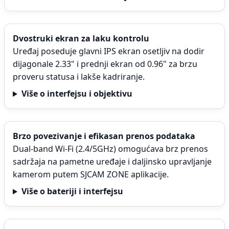
Dvostruki ekran za laku kontrolu
Uređaj poseduje glavni IPS ekran osetljiv na dodir
dijagonale 2.33" i prednji ekran od 0.96" za brzu
proveru statusa i lakše kadriranje.
Više o interfejsu i objektivu
Brzo povezivanje i efikasan prenos podataka
Dual-band Wi-Fi (2.4/5GHz) omogućava brz prenos
sadržaja na pametne uređaje i daljinsko upravljanje
kamerom putem SJCAM ZONE aplikacije.
Više o bateriji i interfejsu