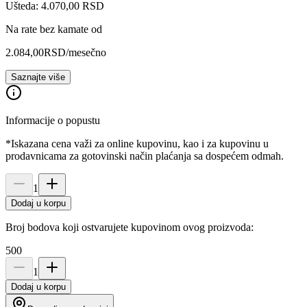
Ušteda: 4.070,00 RSD
Na rate bez kamate od
2.084,00
RSD
/mesečno
Saznajte više
Informacije o popustu
*Iskazana cena važi za online kupovinu, kao i za kupovinu u
prodavnicama za gotovinski način plaćanja sa dospećem odmah.
1
Dodaj u korpu
Broj bodova koji ostvarujete kupovinom ovog proizvoda:
500
1
Dodaj u korpu