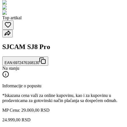
Top artikal
SJCAM SJ8 Pro
EAN:
6972476168130
Na stanju
Informacije o popustu
*Iskazana cena važi za online kupovinu, kao i za kupovinu u
prodavnicama za gotovinski način plaćanja sa dospećem odmah.
MP Cena: 29.069,00 RSD
24.999
,
00
RSD