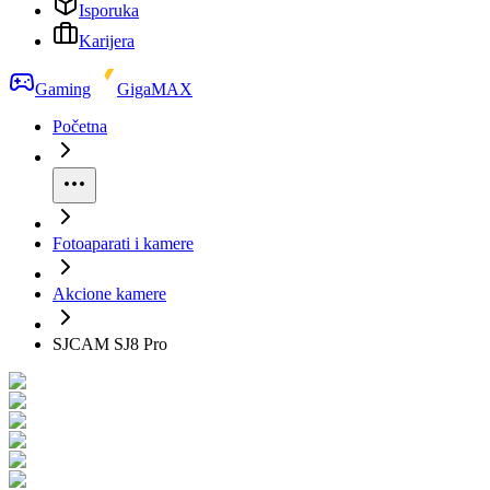
Isporuka
Karijera
Gaming
GigaMAX
Početna
Fotoaparati i kamere
Akcione kamere
SJCAM SJ8 Pro