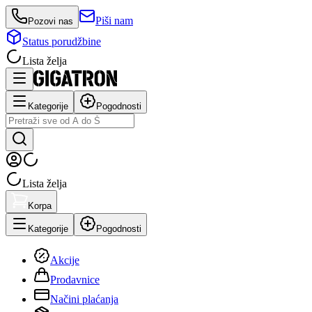
Piši nam
Pozovi nas
Status porudžbine
Lista želja
Kategorije
Pogodnosti
Lista želja
Korpa
Kategorije
Pogodnosti
Akcije
Prodavnice
Načini plaćanja