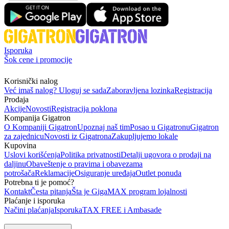
Isporuka
Šok cene i promocije
Korisnički nalog
Već imaš nalog? Uloguj se sada
Zaboravljena lozinka
Registracija
Prodaja
Akcije
Novosti
Registracija poklona
Kompanija Gigatron
O Kompaniji Gigatron
Upoznaj naš tim
Posao u Gigatronu
Gigatron
za zajednicu
Novosti iz Gigatrona
Zakupljujemo lokale
Kupovina
Uslovi korišćenja
Politika privatnosti
Detalji ugovora o prodaji na
daljinu
Obaveštenje o pravima i obavezama
potrošača
Reklamacije
Osiguranje uređaja
Outlet ponuda
Potrebna ti je pomoć?
Kontakt
Česta pitanja
Šta je GigaMAX program lojalnosti
Plaćanje i isporuka
Načini plaćanja
Isporuka
TAX FREE i Ambasade