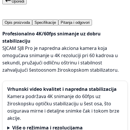
Uporedi
Opis proizvoda
Specifikacije
Pitanja i odgovori
Profesionalno 4K/60fps snimanje uz dobru
stabilizaciju
SJCAM SJ8 Pro je napredna akciona kamera koja
omogućava snimanje u 4K rezoluciji pri 60 kadrova u
sekundi, pružajući odličnu oštrinu i stabilnost
zahvaljujući šestoosnom žiroskopskom stabilizatoru.
Vrhunski video kvalitet i napredna stabilizacija
Kamera podržava 4K snimanje do 60fps uz
žiroskopsku optičku stabilizaciju u šest osa, što
osigurava mirne i detaljne snimke čak i tokom brze
akcije.
Više o režimima i rezolucijama