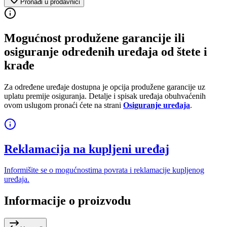
Pronađi u prodavnici
Mogućnost produžene garancije ili
osiguranje određenih uređaja od štete i
krađe
Za određene uređaje dostupna je opcija produžene garancije uz
uplatu premije osiguranja. Detalje i spisak uređaja obuhvaćenih
ovom uslugom pronaći ćete na strani
Osiguranje uređaja
.
Reklamacija na kupljeni uređaj
Informišite se o mogućnostima povrata i reklamacije kupljenog
uređaja.
Informacije o proizvodu