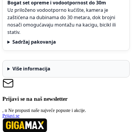
Bogat set opreme i vodootpornost do 30m
Uz priloženo vodootporno kućište, kamera je
zaštićena na dubinama do 30 metara, dok brojni
nosači omogućavaju montažu na kacigu, bicikl ili
stativ.
Sadržaj pakovanja
Više informacija
Prijavi se na naš newsletter
, n
N
e propusti naše najveće popuste i akcije.
Prijavi se