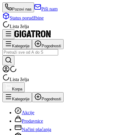
Piši nam
Pozovi nas
Status porudžbine
Lista želja
Kategorije
Pogodnosti
Lista želja
Korpa
Kategorije
Pogodnosti
Akcije
Prodavnice
Načini plaćanja