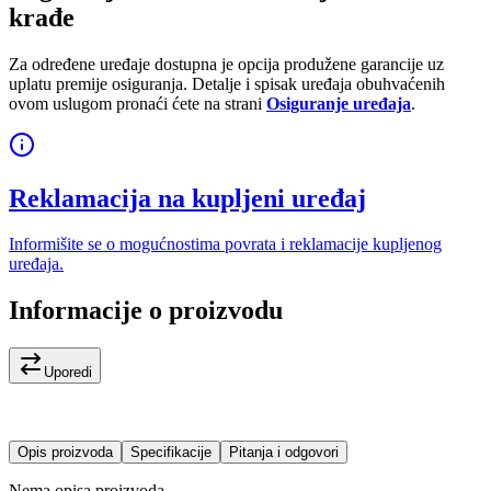
krađe
Za određene uređaje dostupna je opcija produžene garancije uz
uplatu premije osiguranja. Detalje i spisak uređaja obuhvaćenih
ovom uslugom pronaći ćete na strani
Osiguranje uređaja
.
Reklamacija na kupljeni uređaj
Informišite se o mogućnostima povrata i reklamacije kupljenog
uređaja.
Informacije o proizvodu
Uporedi
Opis proizvoda
Specifikacije
Pitanja i odgovori
Nema opisa proizvoda.