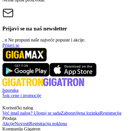
Prijavi se na naš newsletter
, n
N
e propusti naše najveće popuste i akcije.
Prijavi se
Isporuka
Šok cene i promocije
Korisnički nalog
Već imaš nalog? Uloguj se sada
Zaboravljena lozinka
Registracija
Prodaja
Akcije
Novosti
Registracija poklona
Kompanija Gigatron