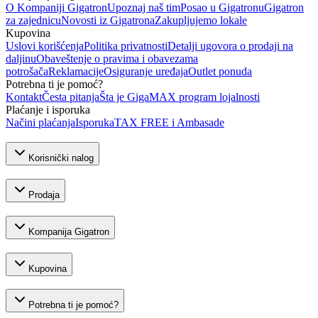
O Kompaniji Gigatron
Upoznaj naš tim
Posao u Gigatronu
Gigatron
za zajednicu
Novosti iz Gigatrona
Zakupljujemo lokale
Kupovina
Uslovi korišćenja
Politika privatnosti
Detalji ugovora o prodaji na
daljinu
Obaveštenje o pravima i obavezama
potrošača
Reklamacije
Osiguranje uređaja
Outlet ponuda
Potrebna ti je pomoć?
Kontakt
Česta pitanja
Šta je GigaMAX program lojalnosti
Plaćanje i isporuka
Načini plaćanja
Isporuka
TAX FREE i Ambasade
Korisnički nalog
Prodaja
Kompanija Gigatron
Kupovina
Potrebna ti je pomoć?