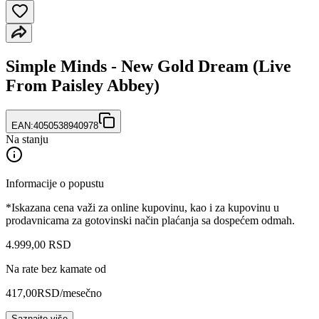
Simple Minds - New Gold Dream (Live
From Paisley Abbey)
EAN:
4050538940978
Na stanju
Informacije o popustu
*Iskazana cena važi za online kupovinu, kao i za kupovinu u
prodavnicama za gotovinski način plaćanja sa dospećem odmah.
4.999
,
00
RSD
Na rate bez kamate od
417,00
RSD
/mesečno
Saznajte više