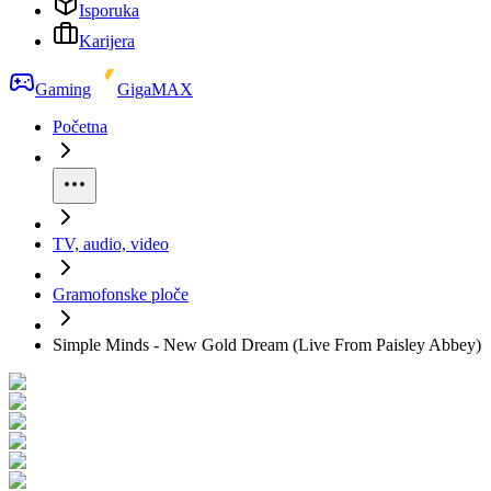
Isporuka
Karijera
Gaming
GigaMAX
Početna
TV, audio, video
Gramofonske ploče
Simple Minds - New Gold Dream (Live From Paisley Abbey)