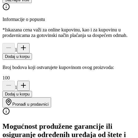
Informacije o popustu
*Iskazana cena važi za online kupovinu, kao i za kupovinu u
prodavnicama za gotovinski način plaćanja sa dospećem odmah.
1
Dodaj u korpu
Broj bodova koji ostvarujete kupovinom ovog proizvoda:
100
1
Dodaj u korpu
Pronađi u prodavnici
Mogućnost produžene garancije ili
osiguranje određenih uređaja od štete i