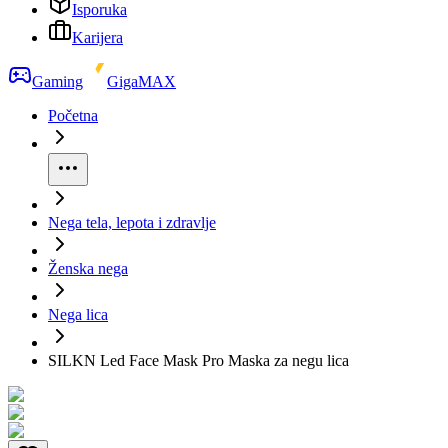
Isporuka
Karijera
Gaming
GigaMAX
Početna
Nega tela, lepota i zdravlje
Ženska nega
Nega lica
SILKN Led Face Mask Pro Maska za negu lica