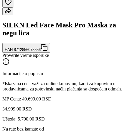
SILKN Led Face Mask Pro Maska za
negu lica
EAN:
8712856073856
Proverite vreme isporuke
Informacije o popustu
*Iskazana cena važi za online kupovinu, kao i za kupovinu u
prodavnicama za gotovinski način plaćanja sa dospećem odmah.
MP Cena: 40.699,00 RSD
34.999
,
00
RSD
Ušteda: 5.700,00 RSD
Na rate bez kamate od