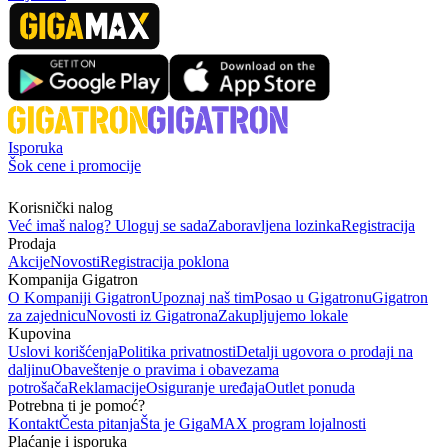
Isporuka
Šok cene i promocije
Korisnički nalog
Već imaš nalog? Uloguj se sada
Zaboravljena lozinka
Registracija
Prodaja
Akcije
Novosti
Registracija poklona
Kompanija Gigatron
O Kompaniji Gigatron
Upoznaj naš tim
Posao u Gigatronu
Gigatron
za zajednicu
Novosti iz Gigatrona
Zakupljujemo lokale
Kupovina
Uslovi korišćenja
Politika privatnosti
Detalji ugovora o prodaji na
daljinu
Obaveštenje o pravima i obavezama
potrošača
Reklamacije
Osiguranje uređaja
Outlet ponuda
Potrebna ti je pomoć?
Kontakt
Česta pitanja
Šta je GigaMAX program lojalnosti
Plaćanje i isporuka