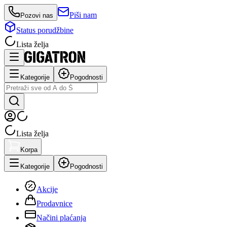
Piši nam
Pozovi nas
Status porudžbine
Lista želja
Kategorije
Pogodnosti
Lista želja
Korpa
Kategorije
Pogodnosti
Akcije
Prodavnice
Načini plaćanja