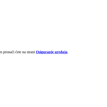
 pronaći ćete na strani
Osiguranje uređaja
.