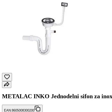
METALAC INKO Jednodelni sifon za inox 
EAN:
8605008300200