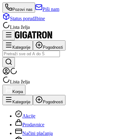
Piši nam
Pozovi nas
Status porudžbine
Lista želja
Kategorije
Pogodnosti
Lista želja
Korpa
Kategorije
Pogodnosti
Akcije
Prodavnice
Načini plaćanja