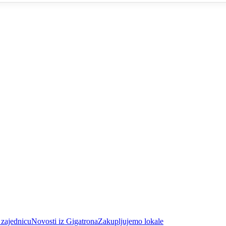
 zajednicu
Novosti iz Gigatrona
Zakupljujemo lokale