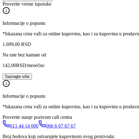
Proverite vreme isporuke
Informacije o popustu
*Iskazana cena važi za online kupovinu, kao i za kupovinu u prodav
1.699
,
00
RSD
Na rate bez kamate od
142,00
RSD
/mesečno
Saznajte više
Informacije o popustu
*Iskazana cena važi za online kupovinu, kao i za kupovinu u prodav
Proverite stanje pozivom call centra
011 44 14 000
066 6 67 67 67
Broj bodova koji ostvarujete kupovinom ovog proizvoda: