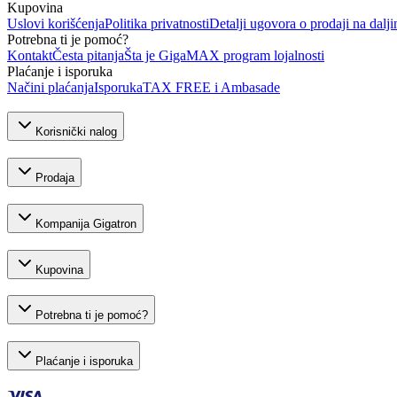
Kupovina
Uslovi korišćenja
Politika privatnosti
Detalji ugovora o prodaji na dalji
Potrebna ti je pomoć?
Kontakt
Česta pitanja
Šta je GigaMAX program lojalnosti
Plaćanje i isporuka
Načini plaćanja
Isporuka
TAX FREE i Ambasade
Korisnički nalog
Prodaja
Kompanija Gigatron
Kupovina
Potrebna ti je pomoć?
Plaćanje i isporuka