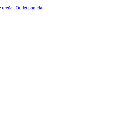
e uređaja
Outlet ponuda