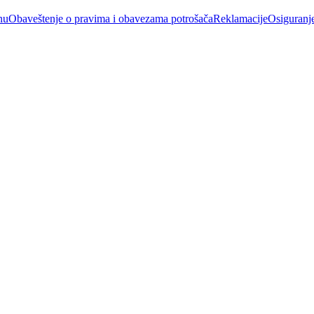
nu
Obaveštenje o pravima i obavezama potrošača
Reklamacije
Osiguranj