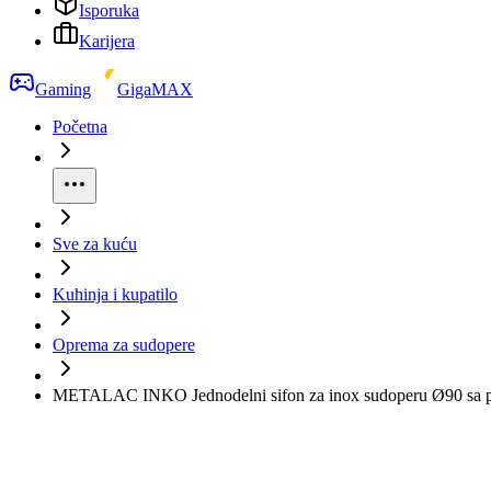
Isporuka
Karijera
Gaming
GigaMAX
Početna
Sve za kuću
Kuhinja i kupatilo
Oprema za sudopere
METALAC INKO Jednodelni sifon za inox sudoperu Ø90 sa p