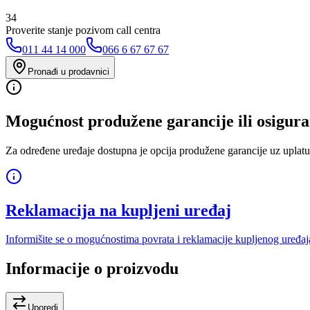
34
Proverite stanje pozivom call centra
011 44 14 000
066 6 67 67 67
Pronađi u prodavnici
Mogućnost produžene garancije ili osigura
Za određene uređaje dostupna je opcija produžene garancije uz uplatu
Reklamacija na kupljeni uređaj
Informišite se o mogućnostima povrata i reklamacije kupljenog uređaj
Informacije o proizvodu
Uporedi