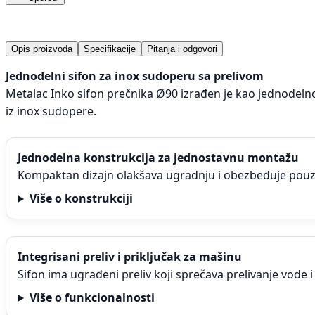
Opis proizvoda
Specifikacije
Pitanja i odgovori
Jednodelni sifon za inox sudoperu sa prelivom
Metalac Inko sifon prečnika Ø90 izrađen je kao jednodel
iz inox sudopere.
Jednodelna konstrukcija za jednostavnu montažu
Kompaktan dizajn olakšava ugradnju i obezbeđuje pouz
Više o konstrukciji
Integrisani preliv i priključak za mašinu
Sifon ima ugrađeni preliv koji sprečava prelivanje vode
Više o funkcionalnosti