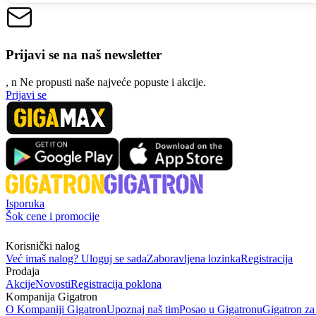
Prijavi se na naš newsletter
, n
N
e propusti naše najveće popuste i akcije.
Prijavi se
Isporuka
Šok cene i promocije
Korisnički nalog
Već imaš nalog? Uloguj se sada
Zaboravljena lozinka
Registracija
Prodaja
Akcije
Novosti
Registracija poklona
Kompanija Gigatron
O Kompaniji Gigatron
Upoznaj naš tim
Posao u Gigatronu
Gigatron za