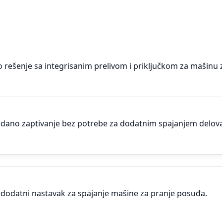
no rešenje sa integrisanim prelivom i priključkom za maši
dano zaptivanje bez potrebe za dodatnim spajanjem delova
 i dodatni nastavak za spajanje mašine za pranje posuđa.