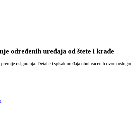
nje određenih uređaja od štete i krađe
 premije osiguranja. Detalje i spisak uređaja obuhvaćenih ovom uslugom
a.