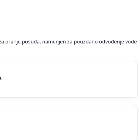
nu za pranje posuđa, namenjen za pouzdano odvođenje vode
.