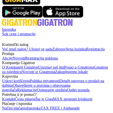
Isporuka
Šok cene i promocije
Korisnički nalog
Već imaš nalog? Uloguj se sada
Zaboravljena lozinka
Registracija
Prodaja
Akcije
Novosti
Registracija poklona
Kompanija Gigatron
O Kompaniji Gigatron
Upoznaj naš tim
Posao u Gigatronu
Gigatron
za zajednicu
Novosti iz Gigatrona
Zakupljujemo lokale
Kupovina
Uslovi korišćenja
Politika privatnosti
Detalji ugovora o prodaji na
daljinu
Obaveštenje o pravima i obavezama
potrošača
Reklamacije
Osiguranje uređaja
Outlet ponuda
Potrebna ti je pomoć?
Kontakt
Česta pitanja
Šta je GigaMAX program lojalnosti
Plaćanje i isporuka
Načini plaćanja
Isporuka
TAX FREE i Ambasade