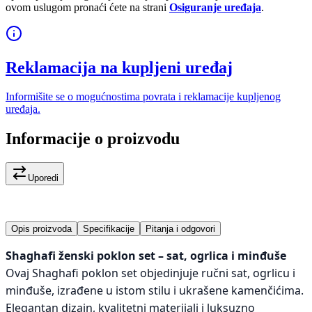
ovom uslugom pronaći ćete na strani
Osiguranje uređaja
.
Reklamacija na kupljeni uređaj
Informišite se o mogućnostima povrata i reklamacije kupljenog
uređaja.
Informacije o proizvodu
Uporedi
Opis proizvoda
Specifikacije
Pitanja i odgovori
Shaghafi ženski poklon set – sat, ogrlica i minđuše
Ovaj Shaghafi poklon set objedinjuje ručni sat, ogrlicu i
minđuše, izrađene u istom stilu i ukrašene kamenčićima.
Elegantan dizajn, kvalitetni materijali i luksuzno