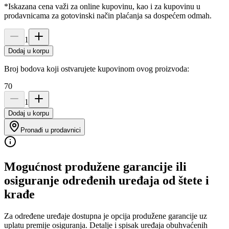
*Iskazana cena važi za online kupovinu, kao i za kupovinu u
prodavnicama za gotovinski način plaćanja sa dospećem odmah.
1
Dodaj u korpu
Broj bodova koji ostvarujete kupovinom ovog proizvoda:
70
1
Dodaj u korpu
Pronađi u prodavnici
Mogućnost produžene garancije ili
osiguranje određenih uređaja od štete i
krađe
Za određene uređaje dostupna je opcija produžene garancije uz
uplatu premije osiguranja. Detalje i spisak uređaja obuhvaćenih