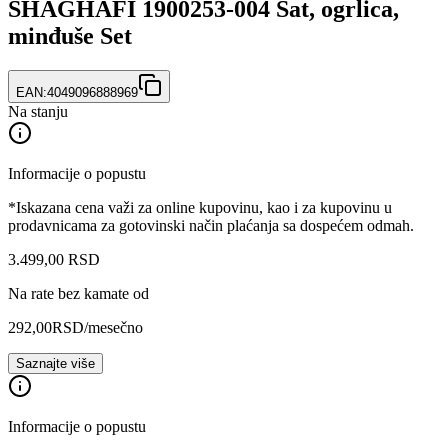
SHAGHAFI 1900253-004 Sat, ogrlica,
minđuše Set
EAN:
4049096888969
Na stanju
Informacije o popustu
*Iskazana cena važi za online kupovinu, kao i za kupovinu u
prodavnicama za gotovinski način plaćanja sa dospećem odmah.
3.499
,
00
RSD
Na rate bez kamate od
292,00
RSD
/mesečno
Saznajte više
Informacije o popustu