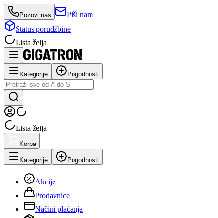
Piši nam
Pozovi nas
Status porudžbine
Lista želja
Kategorije
Pogodnosti
Lista želja
Korpa
Kategorije
Pogodnosti
Akcije
Prodavnice
Načini plaćanja