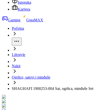
Isporuka
Karijera
Gaming
GigaMAX
Početna
Lifestyle
Nakit
Ogrlice, satovi i minđuše
SHAGHAFI 1900253-004 Sat, ogrlica, minđuše Set