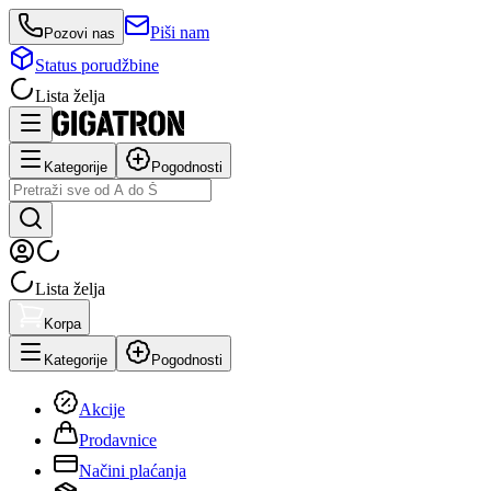
Piši nam
Pozovi nas
Status porudžbine
Lista želja
Kategorije
Pogodnosti
Lista želja
Korpa
Kategorije
Pogodnosti
Akcije
Prodavnice
Načini plaćanja