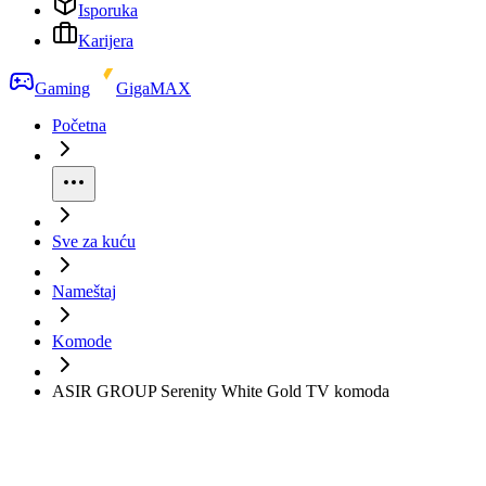
Isporuka
Karijera
Gaming
GigaMAX
Početna
Sve za kuću
Nameštaj
Komode
ASIR GROUP Serenity White Gold TV komoda