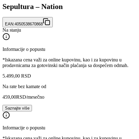
Sepultura – Nation
EAN:
4050538670868
Na stanju
Informacije o popustu
*Iskazana cena važi za online kupovinu, kao i za kupovinu u
prodavnicama za gotovinski način plaćanja sa dospećem odmah.
5.499
,
00
RSD
Na rate bez kamate od
459,00
RSD
/mesečno
Saznajte više
Informacije o popustu
*Iskazana cena važi za online kupovinu, kao i za kupovinu u