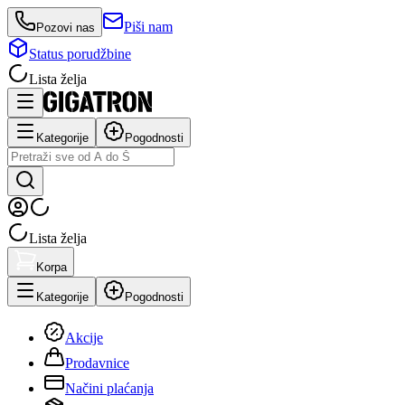
Piši nam
Pozovi nas
Status porudžbine
Lista želja
Kategorije
Pogodnosti
Lista želja
Korpa
Kategorije
Pogodnosti
Akcije
Prodavnice
Načini plaćanja