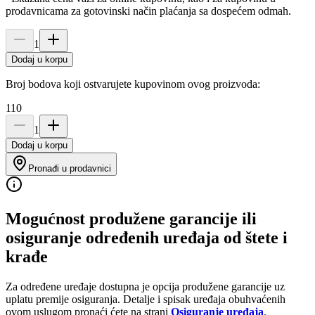
prodavnicama za gotovinski način plaćanja sa dospećem odmah.
1
Dodaj u korpu
Broj bodova koji ostvarujete kupovinom ovog proizvoda:
110
1
Dodaj u korpu
Pronađi u prodavnici
Mogućnost produžene garancije ili
osiguranje određenih uređaja od štete i
krađe
Za određene uređaje dostupna je opcija produžene garancije uz
uplatu premije osiguranja. Detalje i spisak uređaja obuhvaćenih
ovom uslugom pronaći ćete na strani
Osiguranje uređaja
.