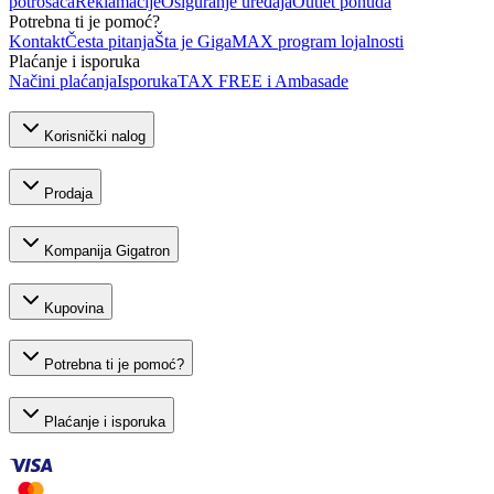
potrošača
Reklamacije
Osiguranje uređaja
Outlet ponuda
Potrebna ti je pomoć?
Kontakt
Česta pitanja
Šta je GigaMAX program lojalnosti
Plaćanje i isporuka
Načini plaćanja
Isporuka
TAX FREE i Ambasade
Korisnički nalog
Prodaja
Kompanija Gigatron
Kupovina
Potrebna ti je pomoć?
Plaćanje i isporuka