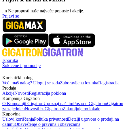
, n
N
e propusti naše najveće popuste i akcije.
Prijavi se
Isporuka
Šok cene i promocije
Korisnički nalog
Već imaš nalog? Uloguj se sada
Zaboravljena lozinka
Registracija
Prodaja
Akcije
Novosti
Registracija poklona
Kompanija Gigatron
O Kompaniji Gigatron
Upoznaj naš tim
Posao u Gigatronu
Gigatron
za zajednicu
Novosti iz Gigatrona
Zakupljujemo lokale
Kupovina
Uslovi korišćenja
Politika privatnosti
Detalji ugovora o prodaji na
daljinu
Obaveštenje o pravima i obavezama