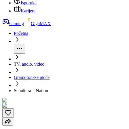
Isporuka
Karijera
Gaming
GigaMAX
Početna
TV, audio, video
Gramofonske ploče
Sepultura – Nation