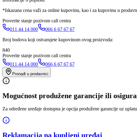
*Iskazana cena važi za online kupovinu, kao i za kupovinu u prodav
Proverite stanje pozivom call centra
011 44 14 000
066 6 67 67 67
Broj bodova koji ostvarujete kupovinom ovog proizvoda:
840
Proverite stanje pozivom call centra
011 44 14 000
066 6 67 67 67
Pronađi u prodavnici
Mogućnost produžene garancije ili osigura
Za određene uređaje dostupna je opcija produžene garancije uz uplatu
Reklamacija na kupljeni uređaj