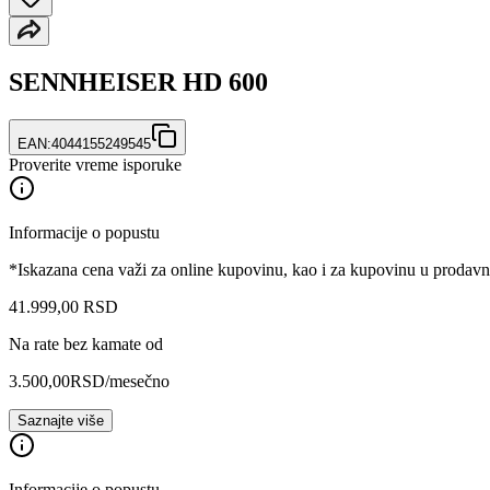
SENNHEISER HD 600
EAN:
4044155249545
Proverite vreme isporuke
Informacije o popustu
*Iskazana cena važi za online kupovinu, kao i za kupovinu u prodav
41.999
,
00
RSD
Na rate bez kamate od
3.500,00
RSD
/mesečno
Saznajte više
Informacije o popustu