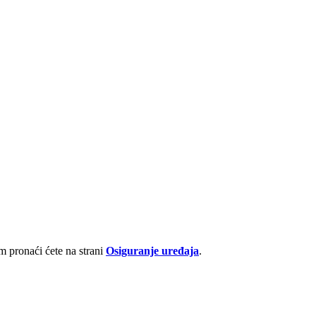
 pronaći ćete na strani
Osiguranje uređaja
.