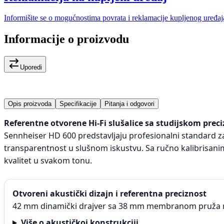
Informišite se o mogućnostima povrata i reklamacije kupljenog uređaj
Informacije o proizvodu
Uporedi
Opis proizvoda
Specifikacije
Pitanja i odgovori
Referentne otvorene Hi-Fi slušalice sa studijskom pre
Sennheiser HD 600 predstavljaju profesionalni standard za 
transparentnost u slušnom iskustvu. Sa ručno kalibrisan
kvalitet u svakom tonu.
Otvoreni akustički dizajn i referentna preciznost
42 mm dinamički drajver sa 38 mm membranom pruža ravn
Više o akustičkoj konstrukciji