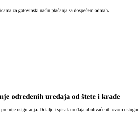
nicama za gotovinski način plaćanja sa dospećem odmah.
nje određenih uređaja od štete i krađe
 premije osiguranja. Detalje i spisak uređaja obuhvaćenih ovom uslugom