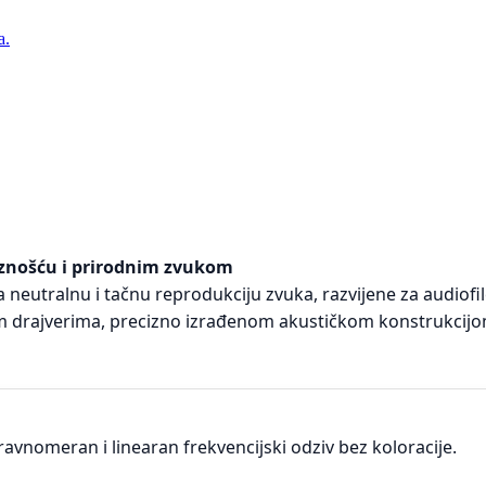
a.
ciznošću i prirodnim zvukom
neutralnu i tačnu reprodukciju zvuka, razvijene za audiofil
im drajverima, precizno izrađenom akustičkom konstrukcij
omeran i linearan frekvencijski odziv bez koloracije.