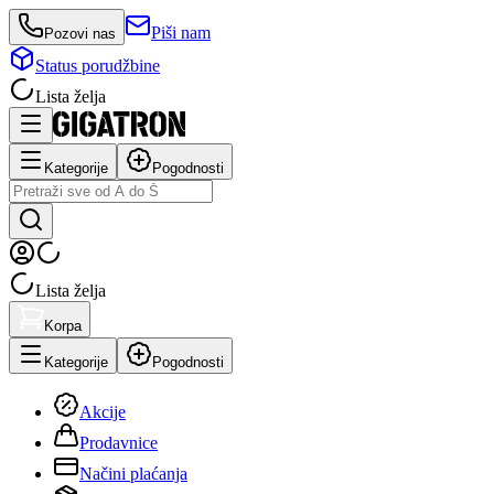
Piši nam
Pozovi nas
Status porudžbine
Lista želja
Kategorije
Pogodnosti
Lista želja
Korpa
Kategorije
Pogodnosti
Akcije
Prodavnice
Načini plaćanja