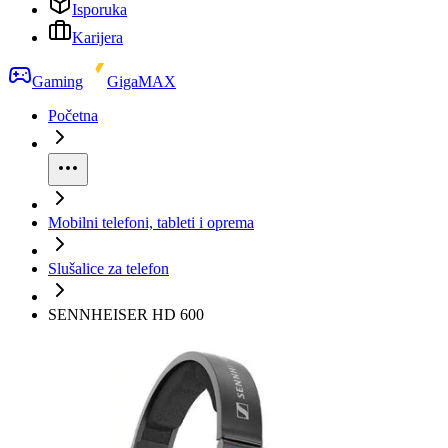
Isporuka
Karijera
Gaming
GigaMAX
Početna
Mobilni telefoni, tableti i oprema
Slušalice za telefon
SENNHEISER HD 600