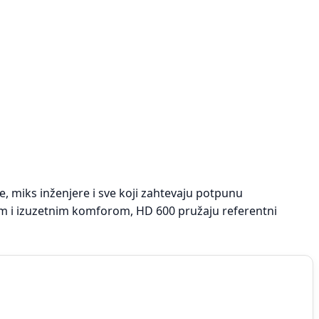
e, miks inženjere i sve koji zahtevaju potpunu
om i izuzetnim komforom, HD 600 pružaju referentni