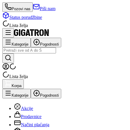
Piši nam
Pozovi nas
Status porudžbine
Lista želja
Kategorije
Pogodnosti
Lista želja
Korpa
Kategorije
Pogodnosti
Akcije
Prodavnice
Načini plaćanja