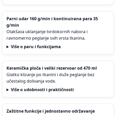
Parni udar 160 g/min i kontinuirana para 35
g/min
Olakšava uklanjanje tvrdokornih nabora i
ravnomerno peglanje svih vrsta tkanina.
Više o paru i funkcijama
Keramička ploča i veliki rezervoar od 470 ml
Glatko klizanje po tkanini i duže peglanje bez
učestalog dolivanja vode.
Više o udobnosti i praktičnosti
Zaštitne funkcije i jednostavno održavanje