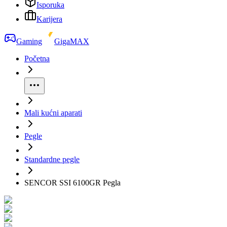
Isporuka
Karijera
Gaming
GigaMAX
Početna
Mali kućni aparati
Pegle
Standardne pegle
SENCOR SSI 6100GR Pegla