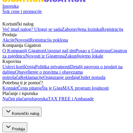
Isporuka
Šok cene i promocije
Korisnički nalog
Već imaš nalog? Uloguj se sada
Zaboravljena lozinka
Registracija
Prodaja
Akcije
Novosti
Registracija poklona
Kompanija Gigatron
O Kompaniji Gigatron
Upoznaj naš tim
Posao u Gigatronu
Gigatron
za zajednicu
Novosti iz Gigatrona
Zakupljujemo lokale
Kupovina
Uslovi korišćenja
Politika privatnosti
Detalji ugovora o prodaji na
daljinu
Obaveštenje o pravima i obavezama
potrošača
Reklamacije
Osiguranje uređaja
Outlet ponuda
Potrebna ti je pomoć?
Kontakt
Česta pitanja
Šta je GigaMAX program lojalnosti
Plaćanje i isporuka
Načini plaćanja
Isporuka
TAX FREE i Ambasade
Korisnički nalog
Prodaja