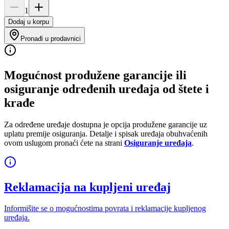
1
Dodaj u korpu
Pronađi u prodavnici
Mogućnost produžene garancije ili
osiguranje određenih uređaja od štete i
krađe
Za određene uređaje dostupna je opcija produžene garancije uz
uplatu premije osiguranja. Detalje i spisak uređaja obuhvaćenih
ovom uslugom pronaći ćete na strani
Osiguranje uređaja
.
Reklamacija na kupljeni uređaj
Informišite se o mogućnostima povrata i reklamacije kupljenog
uređaja.