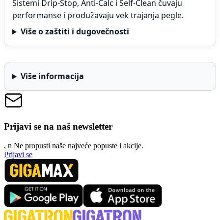
Sistemi Drip-Stop, Anti-Calc i Self-Clean čuvaju
performanse i produžavaju vek trajanja pegle.
Više o zaštiti i dugovečnosti
Više informacija
Prijavi se na naš newsletter
, n
N
e propusti naše najveće popuste i akcije.
Prijavi se