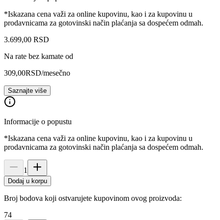
*Iskazana cena važi za online kupovinu, kao i za kupovinu u
prodavnicama za gotovinski način plaćanja sa dospećem odmah.
3.699
,
00
RSD
Na rate bez kamate od
309,00
RSD
/mesečno
Saznajte više
Informacije o popustu
*Iskazana cena važi za online kupovinu, kao i za kupovinu u
prodavnicama za gotovinski način plaćanja sa dospećem odmah.
1
Dodaj u korpu
Broj bodova koji ostvarujete kupovinom ovog proizvoda:
74