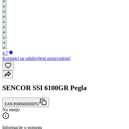
4.7
Korisnici su oduševljeni proizvodom!
SENCOR SSI 6100GR Pegla
EAN:
8590669309757
Na stanju
Informacije o popustu