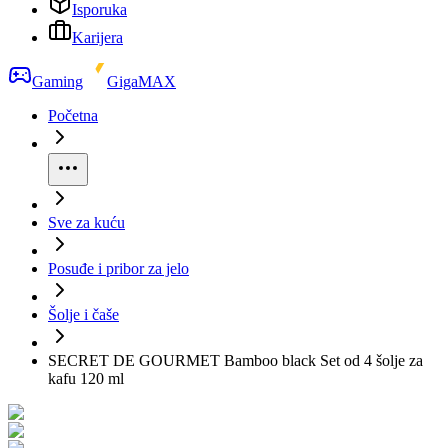
Isporuka
Karijera
Gaming
GigaMAX
Početna
Sve za kuću
Posuđe i pribor za jelo
Šolje i čaše
SECRET DE GOURMET Bamboo black Set od 4 šolje za
kafu 120 ml