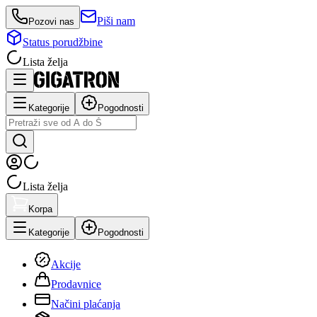
Piši nam
Pozovi nas
Status porudžbine
Lista želja
Kategorije
Pogodnosti
Lista želja
Korpa
Kategorije
Pogodnosti
Akcije
Prodavnice
Načini plaćanja