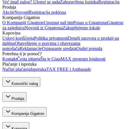
Već imaš nalog? Uloguj se sada
Zaboravljena lozinka
Registracija
Prodaja
Akcije
Novosti
Registracija poklona
Kompanija Gigatron
O Kompaniji Gigatron
Upoznaj naš tim
Posao u Gigatronu
Gigatron
za zajednicu
Novosti iz Gigatrona
Zakupljujemo lokale
Kupovina
Uslovi korišćenja
Politika privatnosti
Detalji ugovora o prodaji na
daljinu
Obaveštenje o pravima i obavezama
potrošača
Reklamacije
Osiguranje uređaja
Outlet ponuda
Potrebna ti je pomoć?
Kontakt
Česta pitanja
Šta je GigaMAX program lojalnosti
Plaćanje i isporuka
Načini plaćanja
Isporuka
TAX FREE i Ambasade
Korisnički nalog
Prodaja
Kompanija Gigatron
Kupovina