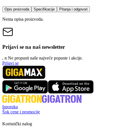
Opis proizvoda
Specifikacije
Pitanja i odgovori
Nema opisa proizvoda.
Prijavi se na naš newsletter
, n
N
e propusti naše najveće popuste i akcije.
Prijavi se
Isporuka
Šok cene i promocije
Korisnički nalog