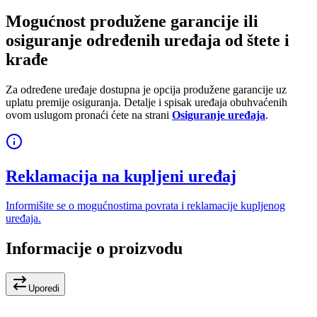
Mogućnost produžene garancije ili
osiguranje određenih uređaja od štete i
krađe
Za određene uređaje dostupna je opcija produžene garancije uz
uplatu premije osiguranja. Detalje i spisak uređaja obuhvaćenih
ovom uslugom pronaći ćete na strani
Osiguranje uređaja
.
Reklamacija na kupljeni uređaj
Informišite se o mogućnostima povrata i reklamacije kupljenog
uređaja.
Informacije o proizvodu
Uporedi