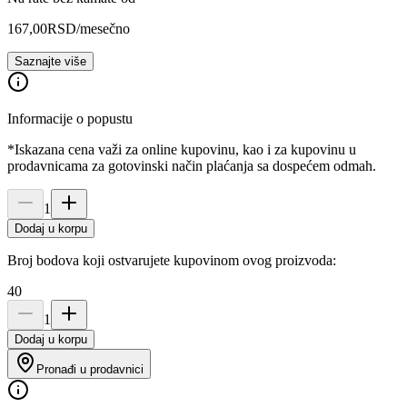
167,00
RSD
/mesečno
Saznajte više
Informacije o popustu
*Iskazana cena važi za online kupovinu, kao i za kupovinu u
prodavnicama za gotovinski način plaćanja sa dospećem odmah.
1
Dodaj u korpu
Broj bodova koji ostvarujete kupovinom ovog proizvoda:
40
1
Dodaj u korpu
Pronađi u prodavnici