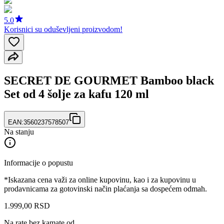
5.0
Korisnici su oduševljeni proizvodom!
SECRET DE GOURMET Bamboo black
Set od 4 šolje za kafu 120 ml
EAN:
3560237578507
Na stanju
Informacije o popustu
*Iskazana cena važi za online kupovinu, kao i za kupovinu u
prodavnicama za gotovinski način plaćanja sa dospećem odmah.
1.999
,
00
RSD
Na rate bez kamate od