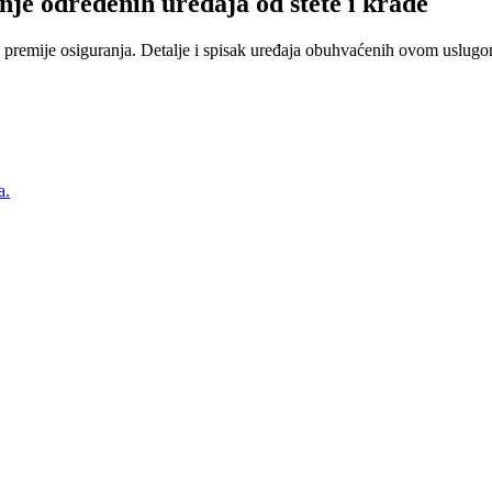
nje određenih uređaja od štete i krađe
 premije osiguranja. Detalje i spisak uređaja obuhvaćenih ovom uslugom
a.