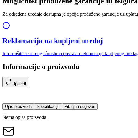
Mogućnost produžene garancije ili osigura
Za određene uređaje dostupna je opcija produžene garancije uz uplatu
Reklamacija na kupljeni uređaj
Informišite se o mogućnostima povrata i reklamacije kupljenog uređaj
Informacije o proizvodu
Uporedi
Opis proizvoda
Specifikacije
Pitanja i odgovori
Nema opisa proizvoda.