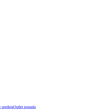
e uređaja
Outlet ponuda