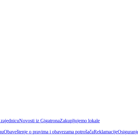
 zajednicu
Novosti iz Gigatrona
Zakupljujemo lokale
nu
Obaveštenje o pravima i obavezama potrošača
Reklamacije
Osiguranj