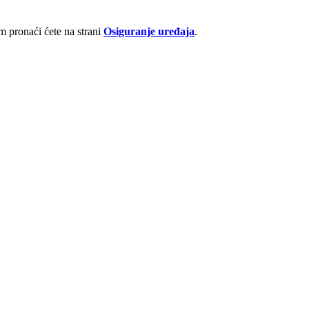
 pronaći ćete na strani
Osiguranje uređaja
.