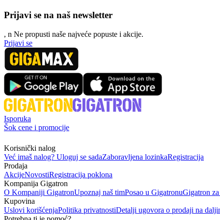
Prijavi se na naš newsletter
, n
N
e propusti naše najveće popuste i akcije.
Prijavi se
Isporuka
Šok cene i promocije
Korisnički nalog
Već imaš nalog? Uloguj se sada
Zaboravljena lozinka
Registracija
Prodaja
Akcije
Novosti
Registracija poklona
Kompanija Gigatron
O Kompaniji Gigatron
Upoznaj naš tim
Posao u Gigatronu
Gigatron za
Kupovina
Uslovi korišćenja
Politika privatnosti
Detalji ugovora o prodaji na dalji
Potrebna ti je pomoć?