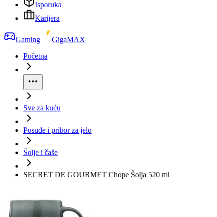
Isporuka
Karijera
Gaming
GigaMAX
Početna
Sve za kuću
Posuđe i pribor za jelo
Šolje i čaše
SECRET DE GOURMET Chope Šolja 520 ml