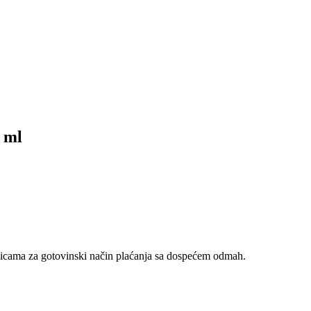
 ml
nicama za gotovinski način plaćanja sa dospećem odmah.