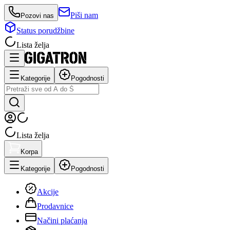
Piši nam
Pozovi nas
Status porudžbine
Lista želja
Kategorije
Pogodnosti
Lista želja
Korpa
Kategorije
Pogodnosti
Akcije
Prodavnice
Načini plaćanja