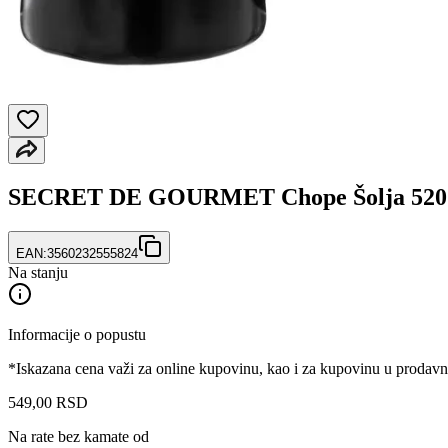
SECRET DE GOURMET Chope Šolja 520
EAN:
3560232555824
Na stanju
Informacije o popustu
*Iskazana cena važi za online kupovinu, kao i za kupovinu u prodav
549
,
00
RSD
Na rate bez kamate od