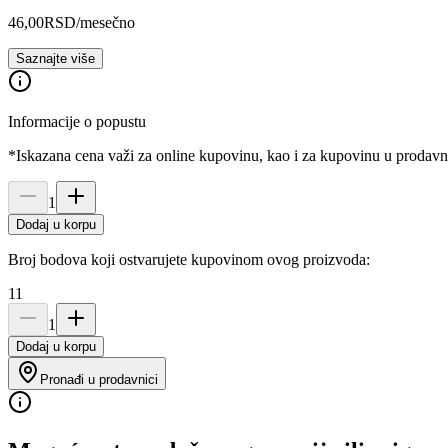
46,00
RSD
/mesečno
Saznajte više
Informacije o popustu
*Iskazana cena važi za online kupovinu, kao i za kupovinu u prodav
1
Dodaj u korpu
Broj bodova koji ostvarujete kupovinom ovog proizvoda:
11
1
Dodaj u korpu
Pronađi u prodavnici