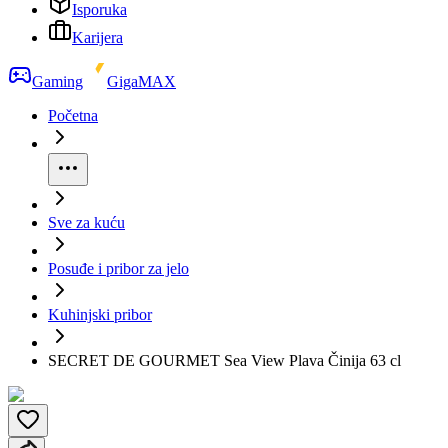
Isporuka
Karijera
Gaming
GigaMAX
Početna
Sve za kuću
Posuđe i pribor za jelo
Kuhinjski pribor
SECRET DE GOURMET Sea View Plava Činija 63 cl