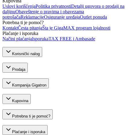
Kupovina
Uslovi korišćenja
Politika privatnosti
Detalji ugovora o prodaji na
daljinu
Obaveštenje o pravima i obavezama
potrošača
Reklamacije
Osiguranje uređaja
Outlet ponuda
Potrebna ti je pomoć?
Kontakt
Česta pitanja
Šta je GigaMAX program lojalnosti
Plaćanje i isporuka
Načini plaćanja
Isporuka
TAX FREE i Ambasade
Korisnički nalog
Prodaja
Kompanija Gigatron
Kupovina
Potrebna ti je pomoć?
Plaćanje i isporuka