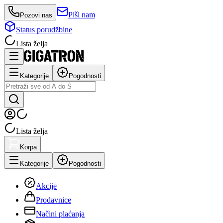
Piši nam
Pozovi nas
Status porudžbine
Lista želja
Kategorije
Pogodnosti
Lista želja
Korpa
Kategorije
Pogodnosti
Akcije
Prodavnice
Načini plaćanja