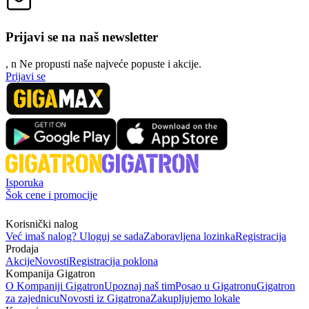
Prijavi se na naš newsletter
, n
N
e propusti naše najveće popuste i akcije.
Prijavi se
Isporuka
Šok cene i promocije
Korisnički nalog
Već imaš nalog? Uloguj se sada
Zaboravljena lozinka
Registracija
Prodaja
Akcije
Novosti
Registracija poklona
Kompanija Gigatron
O Kompaniji Gigatron
Upoznaj naš tim
Posao u Gigatronu
Gigatron
za zajednicu
Novosti iz Gigatrona
Zakupljujemo lokale