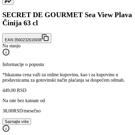
SECRET DE GOURMET Sea View Plava
Činija 63 cl
EAN:
3560232616938
Na stanju
Informacije o popustu
*Iskazana cena važi za online kupovinu, kao i za kupovinu u
prodavnicama za gotovinski način plaćanja sa dospećem odmah.
449
,
00
RSD
Na rate bez kamate od
38,00
RSD
/mesečno
Saznajte više