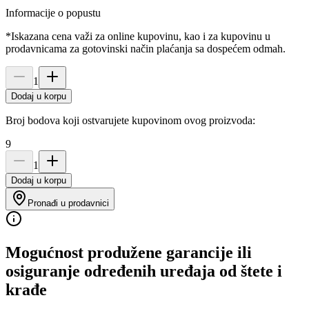
Informacije o popustu
*Iskazana cena važi za online kupovinu, kao i za kupovinu u
prodavnicama za gotovinski način plaćanja sa dospećem odmah.
1
Dodaj u korpu
Broj bodova koji ostvarujete kupovinom ovog proizvoda:
9
1
Dodaj u korpu
Pronađi u prodavnici
Mogućnost produžene garancije ili
osiguranje određenih uređaja od štete i
krađe