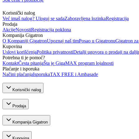
Korisnički nalog
Već imaš nalog? Uloguj se sada
Zaboravljena lozinka
Registracija
Prodaja
Akcije
Novosti
Registracija poklona
Kompanija Gigatron
O Kompaniji Gigatron
Upoznaj naš tim
Posao u Gigatronu
Gigatron za
Kupovina
Uslovi korišćenja
Politika privatnosti
Detalji ugovora o prodaji na dalji
Potrebna ti je pomoć?
Kontakt
Česta pitanja
Šta je GigaMAX program lojalnosti
Plaćanje i isporuka
Načini plaćanja
Isporuka
TAX FREE i Ambasade
Korisnički nalog
Prodaja
Kompanija Gigatron
Kupovina