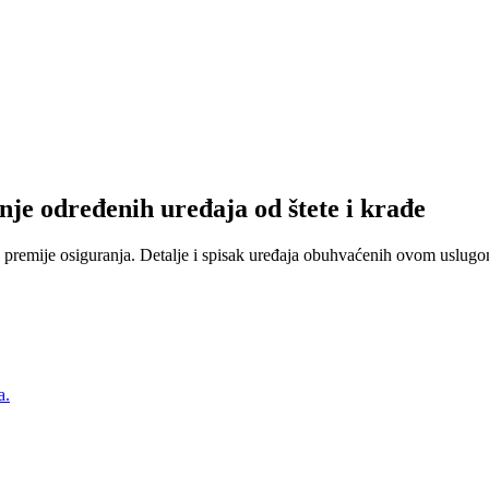
nje određenih uređaja od štete i krađe
 premije osiguranja. Detalje i spisak uređaja obuhvaćenih ovom uslugom
a.