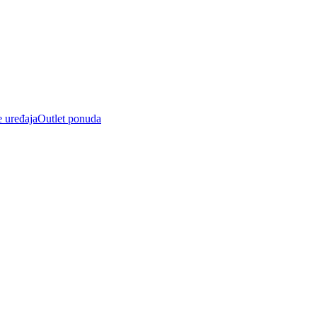
e uređaja
Outlet ponuda