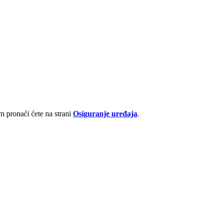
 pronaći ćete na strani
Osiguranje uređaja
.