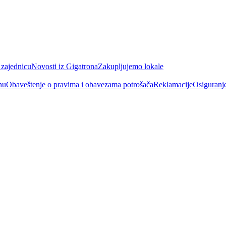
 zajednicu
Novosti iz Gigatrona
Zakupljujemo lokale
nu
Obaveštenje o pravima i obavezama potrošača
Reklamacije
Osiguranj