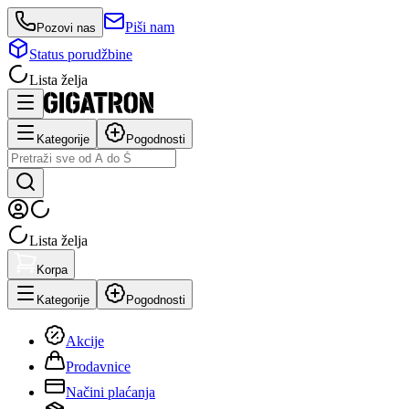
Piši nam
Pozovi nas
Status porudžbine
Lista želja
Kategorije
Pogodnosti
Lista želja
Korpa
Kategorije
Pogodnosti
Akcije
Prodavnice
Načini plaćanja