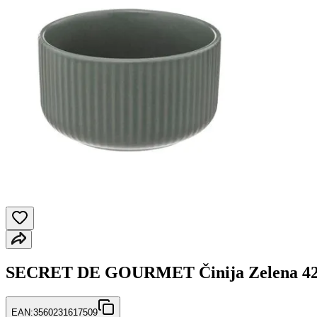
SECRET DE GOURMET Činija Zelena 42
EAN:
3560231617509