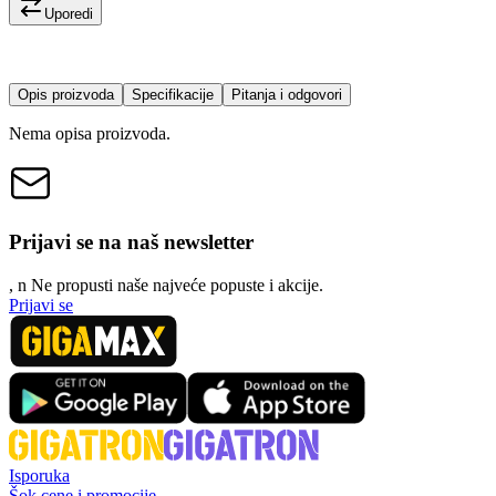
Uporedi
Opis proizvoda
Specifikacije
Pitanja i odgovori
Nema opisa proizvoda.
Prijavi se na naš newsletter
, n
N
e propusti naše najveće popuste i akcije.
Prijavi se
Isporuka
Šok cene i promocije