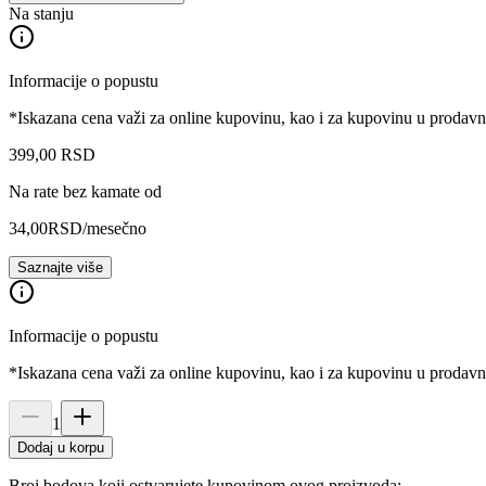
Na stanju
Informacije o popustu
*Iskazana cena važi za online kupovinu, kao i za kupovinu u prodav
399
,
00
RSD
Na rate bez kamate od
34,00
RSD
/mesečno
Saznajte više
Informacije o popustu
*Iskazana cena važi za online kupovinu, kao i za kupovinu u prodav
1
Dodaj u korpu
Broj bodova koji ostvarujete kupovinom ovog proizvoda: