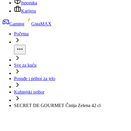
Isporuka
Karijera
Gaming
GigaMAX
Početna
Sve za kuću
Posuđe i pribor za jelo
Kuhinjski pribor
SECRET DE GOURMET Činija Zelena 42 cl