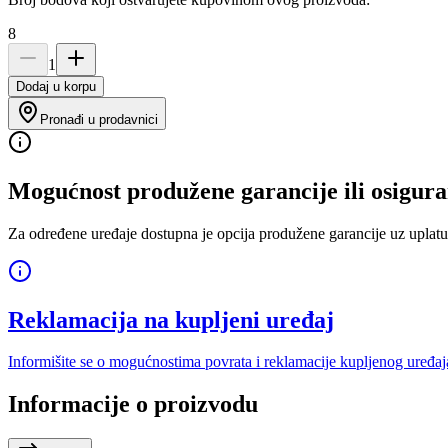
8
1
Dodaj u korpu
Pronađi u prodavnici
Mogućnost produžene garancije ili osigura
Za određene uređaje dostupna je opcija produžene garancije uz uplatu
Reklamacija na kupljeni uređaj
Informišite se o mogućnostima povrata i reklamacije kupljenog uređaj
Informacije o proizvodu