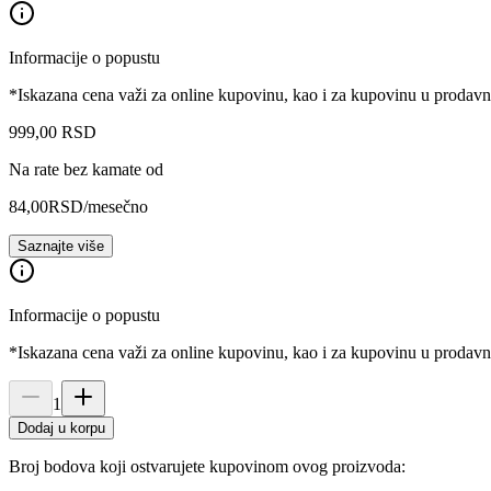
Informacije o popustu
*Iskazana cena važi za online kupovinu, kao i za kupovinu u prodav
999
,
00
RSD
Na rate bez kamate od
84,00
RSD
/mesečno
Saznajte više
Informacije o popustu
*Iskazana cena važi za online kupovinu, kao i za kupovinu u prodav
1
Dodaj u korpu
Broj bodova koji ostvarujete kupovinom ovog proizvoda: