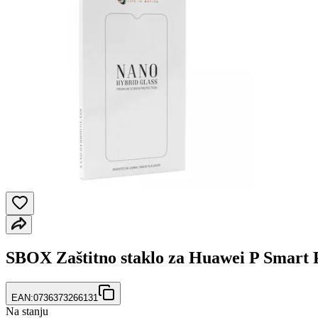
SBOX Zaštitno staklo za Huawei P Smart
EAN:
0736373266131
Na stanju