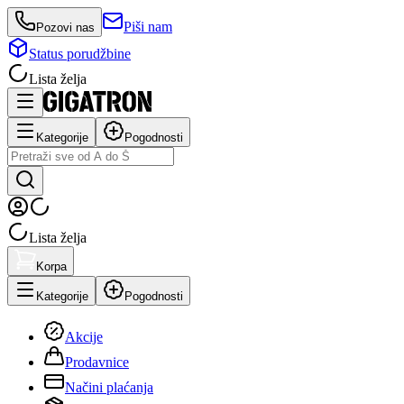
Piši nam
Pozovi nas
Status porudžbine
Lista želja
Kategorije
Pogodnosti
Lista želja
Korpa
Kategorije
Pogodnosti
Akcije
Prodavnice
Načini plaćanja