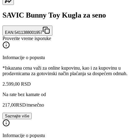
SAVIC Bunny Toy Kugla za seno
EAN:
5411388001957
Proverite vreme isporuke
Informacije o popustu
*Iskazana cena važi za online kupovinu, kao i za kupovinu u
prodavnicama za gotovinski način plaćanja sa dospećem odmah.
2.599
,
00
RSD
Na rate bez kamate od
217,00
RSD
/mesečno
Saznajte više
Informacije o popustu