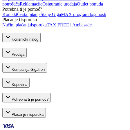
potrošača
Reklamacije
Osiguranje uređaja
Outlet ponuda
Potrebna ti je pomoć?
Kontakt
Česta pitanja
Šta je GigaMAX program lojalnosti
Plaćanje i isporuka
Načini plaćanja
Isporuka
TAX FREE i Ambasade
Korisnički nalog
Prodaja
Kompanija Gigatron
Kupovina
Potrebna ti je pomoć?
Plaćanje i isporuka