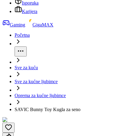
Isporuka
Karijera
Gaming
GigaMAX
Početna
Sve za kuću
Sve za kućne ljubimce
Oprema za kućne ljubimce
SAVIC Bunny Toy Kugla za seno