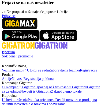
Prijavi se na naš newsletter
, n
N
e propusti naše najveće popuste i akcije.
Prijavi se
Isporuka
Šok cene i promocije
Korisnički nalog
Već imaš nalog? Uloguj se sada
Zaboravljena lozinka
Registracija
Prodaja
Akcije
Novosti
Registracija poklona
Kompanija Gigatron
O Kompaniji Gigatron
Upoznaj naš tim
Posao u Gigatronu
Gigatron
za zajednicu
Novosti iz Gigatrona
Zakupljujemo lokale
Kupovina
Uslovi korišćenja
Politika privatnosti
Detalji ugovora o prodaji na
daljinu
Obaveštenje o pravima i obavezama