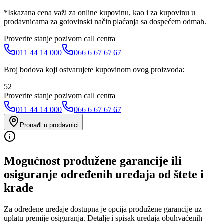
*Iskazana cena važi za online kupovinu, kao i za kupovinu u
prodavnicama za gotovinski način plaćanja sa dospećem odmah.
Proverite stanje pozivom call centra
011 44 14 000
066 6 67 67 67
Broj bodova koji ostvarujete kupovinom ovog proizvoda:
52
Proverite stanje pozivom call centra
011 44 14 000
066 6 67 67 67
Pronađi u prodavnici
Mogućnost produžene garancije ili
osiguranje određenih uređaja od štete i
krađe
Za određene uređaje dostupna je opcija produžene garancije uz
uplatu premije osiguranja. Detalje i spisak uređaja obuhvaćenih