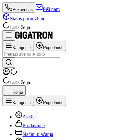
Piši nam
Pozovi nas
Status porudžbine
Lista želja
Kategorije
Pogodnosti
Lista želja
Korpa
Kategorije
Pogodnosti
Akcije
Prodavnice
Načini plaćanja