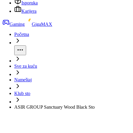
Isporuka
Karijera
Gaming
GigaMAX
Početna
Sve za kuću
Nameštaj
Klub sto
ASIR GROUP Sanctuary Wood Black Sto