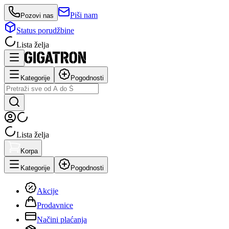
Piši nam
Pozovi nas
Status porudžbine
Lista želja
Kategorije
Pogodnosti
Lista želja
Korpa
Kategorije
Pogodnosti
Akcije
Prodavnice
Načini plaćanja