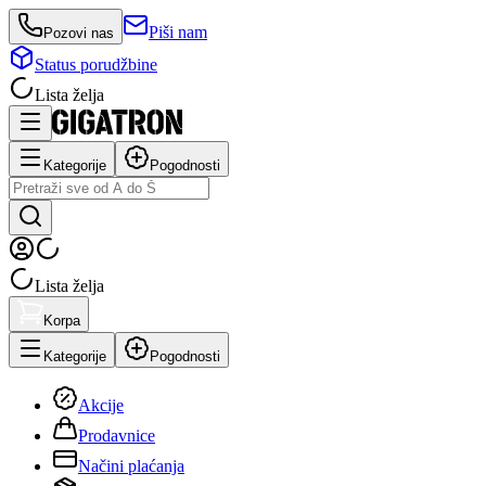
Piši nam
Pozovi nas
Status porudžbine
Lista želja
Kategorije
Pogodnosti
Lista želja
Korpa
Kategorije
Pogodnosti
Akcije
Prodavnice
Načini plaćanja