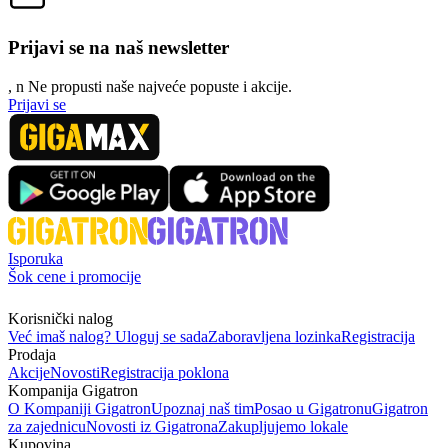
Prijavi se na naš newsletter
, n
N
e propusti naše najveće popuste i akcije.
Prijavi se
Isporuka
Šok cene i promocije
Korisnički nalog
Već imaš nalog? Uloguj se sada
Zaboravljena lozinka
Registracija
Prodaja
Akcije
Novosti
Registracija poklona
Kompanija Gigatron
O Kompaniji Gigatron
Upoznaj naš tim
Posao u Gigatronu
Gigatron
za zajednicu
Novosti iz Gigatrona
Zakupljujemo lokale
Kupovina