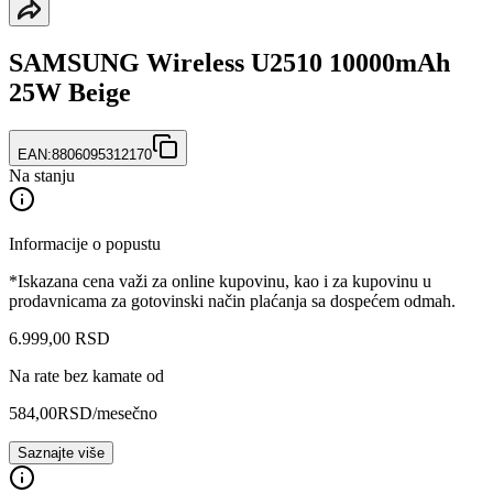
SAMSUNG Wireless U2510 10000mAh
25W Beige
EAN:
8806095312170
Na stanju
Informacije o popustu
*Iskazana cena važi za online kupovinu, kao i za kupovinu u
prodavnicama za gotovinski način plaćanja sa dospećem odmah.
6.999
,
00
RSD
Na rate bez kamate od
584,00
RSD
/mesečno
Saznajte više