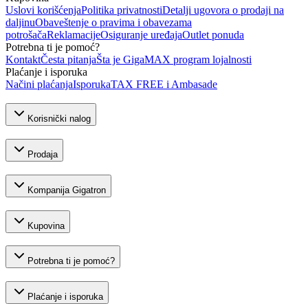
Uslovi korišćenja
Politika privatnosti
Detalji ugovora o prodaji na
daljinu
Obaveštenje o pravima i obavezama
potrošača
Reklamacije
Osiguranje uređaja
Outlet ponuda
Potrebna ti je pomoć?
Kontakt
Česta pitanja
Šta je GigaMAX program lojalnosti
Plaćanje i isporuka
Načini plaćanja
Isporuka
TAX FREE i Ambasade
Korisnički nalog
Prodaja
Kompanija Gigatron
Kupovina
Potrebna ti je pomoć?
Plaćanje i isporuka