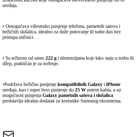
uređaja.
• Omogućava višestruko punjenje telefona, pametnih satova i
bežičnih slušalica, idealno za duže putovanje ili radni dan bez
pristupa utičnici.
• Sa težinom od samo
222 g
i dimenzijama koje lako staju u torbu ili
džep, praktičan je za nošenje.
•Podržava bežično punjenje
kompatibilnih Galaxy
i
iPhone
uređaja, kao i super brzo punjenje do
25 W
putem kabla, a uz
mogućnost punjenja
Galaxy pametnih satova
i slušalica
predstavlja idealan dodatak za korisnike Samsung ekosistema.