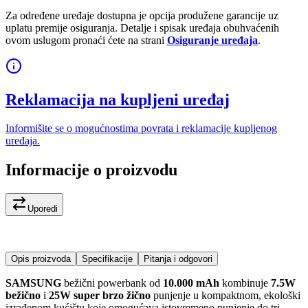
Za određene uređaje dostupna je opcija produžene garancije uz
uplatu premije osiguranja. Detalje i spisak uređaja obuhvaćenih
ovom uslugom pronaći ćete na strani
Osiguranje uređaja
.
Reklamacija na kupljeni uređaj
Informišite se o mogućnostima povrata i reklamacije kupljenog
uređaja.
Informacije o proizvodu
Uporedi
Opis proizvoda
Specifikacije
Pitanja i odgovori
SAMSUNG
bežični powerbank od
10.000 mAh
kombinuje
7.5W
bežično
i
25W super brzo žično
punjenje u kompaktnom, ekološki
izrađenom kućištu koje omogućava istovremeno punjenje do tri