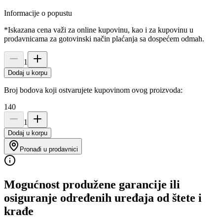
Informacije o popustu
*Iskazana cena važi za online kupovinu, kao i za kupovinu u
prodavnicama za gotovinski način plaćanja sa dospećem odmah.
1
Dodaj u korpu
Broj bodova koji ostvarujete kupovinom ovog proizvoda:
140
1
Dodaj u korpu
Pronađi u prodavnici
Mogućnost produžene garancije ili
osiguranje određenih uređaja od štete i
krađe