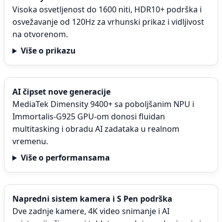
Visoka osvetljenost do 1600 niti, HDR10+ podrška i
osvežavanje od 120Hz za vrhunski prikaz i vidljivost
na otvorenom.
Više o prikazu
AI čipset nove generacije
MediaTek Dimensity 9400+ sa poboljšanim NPU i
Immortalis-G925 GPU-om donosi fluidan
multitasking i obradu AI zadataka u realnom
vremenu.
Više o performansama
Napredni sistem kamera i S Pen podrška
Dve zadnje kamere, 4K video snimanje i AI