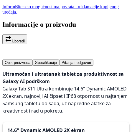
Informišite se o mogućnostima povrata i reklamacije kupljenog
uređaja.
Informacije o proizvodu
Uporedi
Opis proizvoda
Specifikacije
Pitanja i odgovori
Ultramoćan i ultratanak tablet za produktivnost sa
Galaxy AI podrškom
Galaxy Tab S11 Ultra kombinuje 14.6" Dynamic AMOLED
2X ekran, najnoviji AI čipset i IP68 otpornost u najtanjem
Samsung tabletu do sada, uz napredne alatke za
kreativnost i rad u pokretu.
14.6" Dynamic AMOLED 2X ekran