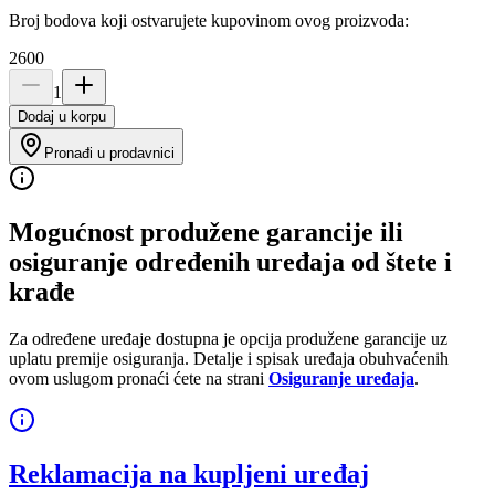
Broj bodova koji ostvarujete kupovinom ovog proizvoda:
2600
1
Dodaj u korpu
Pronađi u prodavnici
Mogućnost produžene garancije ili
osiguranje određenih uređaja od štete i
krađe
Za određene uređaje dostupna je opcija produžene garancije uz
uplatu premije osiguranja. Detalje i spisak uređaja obuhvaćenih
ovom uslugom pronaći ćete na strani
Osiguranje uređaja
.
Reklamacija na kupljeni uređaj