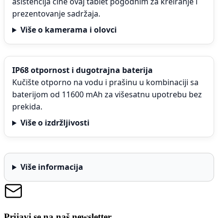
asistencija čine ovaj tablet pogodnim za kreiranje i
prezentovanje sadržaja.
Više o kamerama i olovci
IP68 otpornost i dugotrajna baterija
Kučište otporno na vodu i prašinu u kombinaciji sa
baterijom od 11600 mAh za višesatnu upotrebu bez
prekida.
Više o izdržljivosti
Više informacija
Prijavi se na naš newsletter