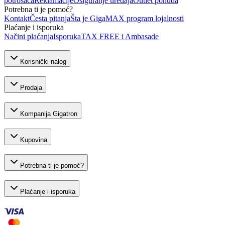
potrošača
Reklamacije
Osiguranje uređaja
Outlet ponuda
Potrebna ti je pomoć?
Kontakt
Česta pitanja
Šta je GigaMAX program lojalnosti
Plaćanje i isporuka
Načini plaćanja
Isporuka
TAX FREE i Ambasade
Korisnički nalog
Prodaja
Kompanija Gigatron
Kupovina
Potrebna ti je pomoć?
Plaćanje i isporuka