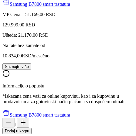
Samsung B7800 smart tastatura
MP Cena: 151.169,00 RSD
129.999
,
00
RSD
Ušteda: 21.170,00 RSD
Na rate bez kamate od
10.834,00
RSD
/mesečno
Saznajte više
Informacije o popustu
*Iskazana cena važi za online kupovinu, kao i za kupovinu u
prodavnicama za gotovinski način plaćanja sa dospećem odmah.
Samsung B7800 smart tastatura
1
Dodaj u korpu