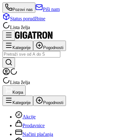
Piši nam
Pozovi nas
Status porudžbine
Lista želja
Kategorije
Pogodnosti
Lista želja
Korpa
Kategorije
Pogodnosti
Akcije
Prodavnice
Načini plaćanja