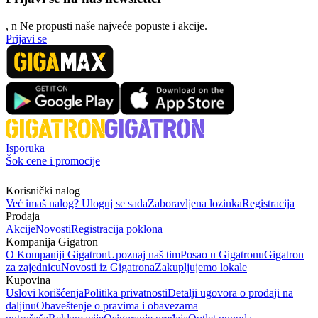
, n
N
e propusti naše najveće popuste i akcije.
Prijavi se
Isporuka
Šok cene i promocije
Korisnički nalog
Već imaš nalog? Uloguj se sada
Zaboravljena lozinka
Registracija
Prodaja
Akcije
Novosti
Registracija poklona
Kompanija Gigatron
O Kompaniji Gigatron
Upoznaj naš tim
Posao u Gigatronu
Gigatron
za zajednicu
Novosti iz Gigatrona
Zakupljujemo lokale
Kupovina
Uslovi korišćenja
Politika privatnosti
Detalji ugovora o prodaji na
daljinu
Obaveštenje o pravima i obavezama