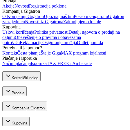
Prodaja
Akcije
Novosti
Registracija poklona
Kompanija Gigatron
O Kompaniji Gigatron
Upoznaj naš tim
Posao u Gigatronu
Gigatron
za zajednicu
Novosti iz Gigatrona
Zakupljujemo lokale
Kupovina
Uslovi korišćenja
Politika privatnosti
Detalji ugovora o prodaji na
daljinu
Obaveštenje o pravima i obavezama
potrošača
Reklamacije
Osiguranje uređaja
Outlet ponuda
Potrebna ti je pomoć?
Kontakt
Česta pitanja
Šta je GigaMAX program lojalnosti
Plaćanje i isporuka
Načini plaćanja
Isporuka
TAX FREE i Ambasade
Korisnički nalog
Prodaja
Kompanija Gigatron
Kupovina