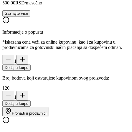
500,00
RSD
/mesečno
Saznajte više
Informacije o popustu
*Iskazana cena važi za online kupovinu, kao i za kupovinu u
prodavnicama za gotovinski način plaćanja sa dospećem odmah.
1
Dodaj u korpu
Broj bodova koji ostvarujete kupovinom ovog proizvoda:
120
1
Dodaj u korpu
Pronađi u prodavnici