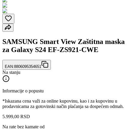
SAMSUNG Smart View Zaštitna maska
za Galaxy S24 EF-ZS921-CWE
EAN:
8806095354651
Na stanju
Informacije o popustu
*Iskazana cena važi za online kupovinu, kao i za kupovinu u
prodavnicama za gotovinski način plaćanja sa dospećem odmah.
5.999
,
00
RSD
Na rate bez kamate od