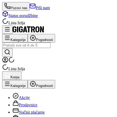
Piši nam
Pozovi nas
Status porudžbine
Lista želja
Kategorije
Pogodnosti
Lista želja
Korpa
Kategorije
Pogodnosti
Akcije
Prodavnice
Načini plaćanja