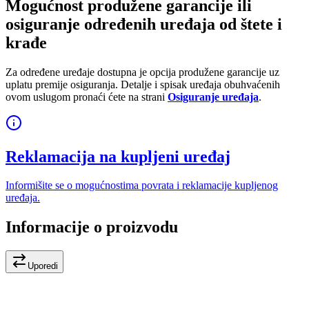
Mogućnost produžene garancije ili
osiguranje određenih uređaja od štete i
krađe
Za određene uređaje dostupna je opcija produžene garancije uz
uplatu premije osiguranja. Detalje i spisak uređaja obuhvaćenih
ovom uslugom pronaći ćete na strani
Osiguranje uređaja
.
Reklamacija na kupljeni uređaj
Informišite se o mogućnostima povrata i reklamacije kupljenog
uređaja.
Informacije o proizvodu
Uporedi