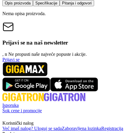
Opis proizvoda
Specifikacije
Pitanja i odgovori
Nema opisa proizvoda.
Prijavi se na naš newsletter
, n
N
e propusti naše najveće popuste i akcije.
Prijavi se
Isporuka
Šok cene i promocije
Korisnički nalog
Već imaš nalog? Uloguj se sada
Zaboravljena lozinka
Registracija