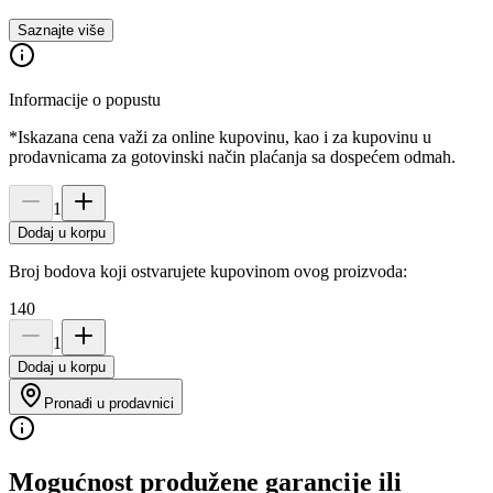
Saznajte više
Informacije o popustu
*Iskazana cena važi za online kupovinu, kao i za kupovinu u
prodavnicama za gotovinski način plaćanja sa dospećem odmah.
1
Dodaj u korpu
Broj bodova koji ostvarujete kupovinom ovog proizvoda:
140
1
Dodaj u korpu
Pronađi u prodavnici
Mogućnost produžene garancije ili