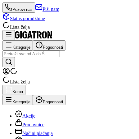
Piši nam
Pozovi nas
Status porudžbine
Lista želja
Kategorije
Pogodnosti
Lista želja
Korpa
Kategorije
Pogodnosti
Akcije
Prodavnice
Načini plaćanja