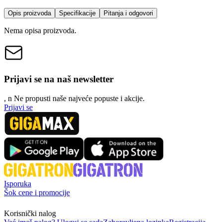
Opis proizvoda
Specifikacije
Pitanja i odgovori
Nema opisa proizvoda.
Prijavi se na naš newsletter
, n
N
e propusti naše najveće popuste i akcije.
Prijavi se
Isporuka
Šok cene i promocije
Korisnički nalog