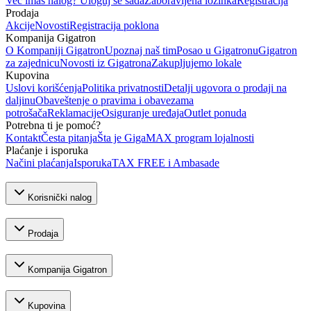
Već imaš nalog? Uloguj se sada
Zaboravljena lozinka
Registracija
Prodaja
Akcije
Novosti
Registracija poklona
Kompanija Gigatron
O Kompaniji Gigatron
Upoznaj naš tim
Posao u Gigatronu
Gigatron
za zajednicu
Novosti iz Gigatrona
Zakupljujemo lokale
Kupovina
Uslovi korišćenja
Politika privatnosti
Detalji ugovora o prodaji na
daljinu
Obaveštenje o pravima i obavezama
potrošača
Reklamacije
Osiguranje uređaja
Outlet ponuda
Potrebna ti je pomoć?
Kontakt
Česta pitanja
Šta je GigaMAX program lojalnosti
Plaćanje i isporuka
Načini plaćanja
Isporuka
TAX FREE i Ambasade
Korisnički nalog
Prodaja
Kompanija Gigatron
Kupovina