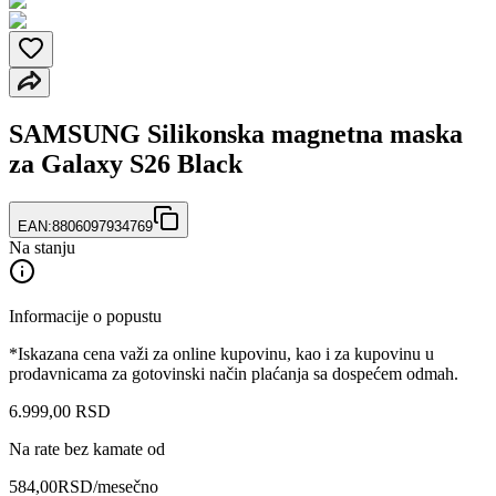
SAMSUNG Silikonska magnetna maska
za Galaxy S26 Black
EAN:
8806097934769
Na stanju
Informacije o popustu
*Iskazana cena važi za online kupovinu, kao i za kupovinu u
prodavnicama za gotovinski način plaćanja sa dospećem odmah.
6.999
,
00
RSD
Na rate bez kamate od
584,00
RSD
/mesečno