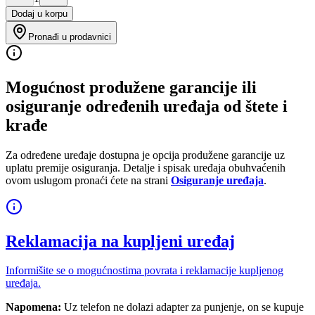
Dodaj u korpu
Pronađi u prodavnici
Mogućnost produžene garancije ili
osiguranje određenih uređaja od štete i
krađe
Za određene uređaje dostupna je opcija produžene garancije uz
uplatu premije osiguranja. Detalje i spisak uređaja obuhvaćenih
ovom uslugom pronaći ćete na strani
Osiguranje uređaja
.
Reklamacija na kupljeni uređaj
Informišite se o mogućnostima povrata i reklamacije kupljenog
uređaja.
Napomena:
Uz telefon ne dolazi adapter za punjenje, on se kupuje