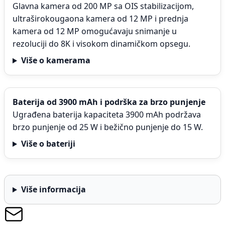
Glavna kamera od 200 MP sa OIS stabilizacijom,
ultraširokougaona kamera od 12 MP i prednja
kamera od 12 MP omogućavaju snimanje u
rezoluciji do 8K i visokom dinamičkom opsegu.
Više o kamerama
Baterija od 3900 mAh i podrška za brzo punjenje
Ugrađena baterija kapaciteta 3900 mAh podržava
brzo punjenje od 25 W i bežično punjenje do 15 W.
Više o bateriji
Više informacija