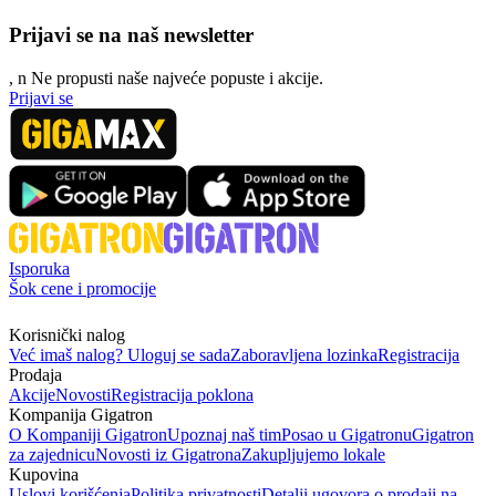
Prijavi se na naš newsletter
, n
N
e propusti naše najveće popuste i akcije.
Prijavi se
Isporuka
Šok cene i promocije
Korisnički nalog
Već imaš nalog? Uloguj se sada
Zaboravljena lozinka
Registracija
Prodaja
Akcije
Novosti
Registracija poklona
Kompanija Gigatron
O Kompaniji Gigatron
Upoznaj naš tim
Posao u Gigatronu
Gigatron
za zajednicu
Novosti iz Gigatrona
Zakupljujemo lokale
Kupovina
Uslovi korišćenja
Politika privatnosti
Detalji ugovora o prodaji na