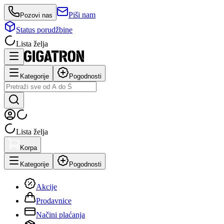
Piši nam
Pozovi nas
Status porudžbine
Lista želja
Kategorije
Pogodnosti
Lista želja
Korpa
Kategorije
Pogodnosti
Akcije
Prodavnice
Načini plaćanja