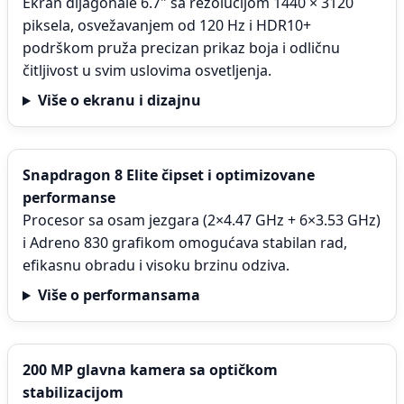
Ekran dijagonale 6.7" sa rezolucijom 1440 × 3120
piksela, osvežavanjem od 120 Hz i HDR10+
podrškom pruža precizan prikaz boja i odličnu
čitljivost u svim uslovima osvetljenja.
Više o ekranu i dizajnu
Snapdragon 8 Elite čipset i optimizovane
performanse
Procesor sa osam jezgara (2×4.47 GHz + 6×3.53 GHz)
i Adreno 830 grafikom omogućava stabilan rad,
efikasnu obradu i visoku brzinu odziva.
Više o performansama
200 MP glavna kamera sa optičkom
stabilizacijom