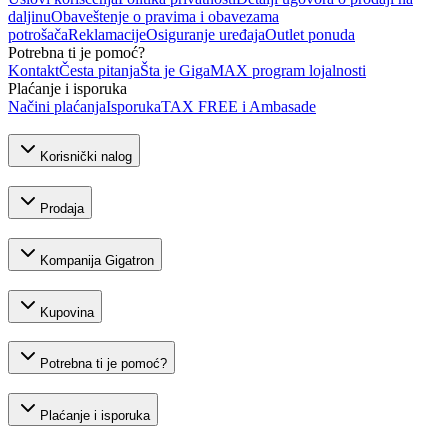
daljinu
Obaveštenje o pravima i obavezama
potrošača
Reklamacije
Osiguranje uređaja
Outlet ponuda
Potrebna ti je pomoć?
Kontakt
Česta pitanja
Šta je GigaMAX program lojalnosti
Plaćanje i isporuka
Načini plaćanja
Isporuka
TAX FREE i Ambasade
Korisnički nalog
Prodaja
Kompanija Gigatron
Kupovina
Potrebna ti je pomoć?
Plaćanje i isporuka