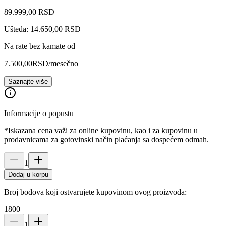
89.999
,
00
RSD
Ušteda: 14.650,00 RSD
Na rate bez kamate od
7.500,00
RSD
/mesečno
Saznajte više
Informacije o popustu
*Iskazana cena važi za online kupovinu, kao i za kupovinu u
prodavnicama za gotovinski način plaćanja sa dospećem odmah.
1
Dodaj u korpu
Broj bodova koji ostvarujete kupovinom ovog proizvoda:
1800
1