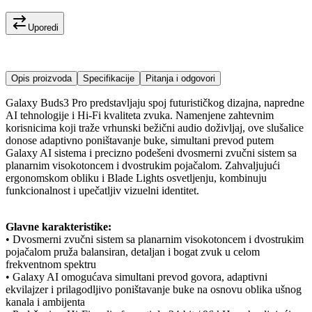
Uporedi
Opis proizvoda
Specifikacije
Pitanja i odgovori
Galaxy Buds3 Pro predstavljaju spoj futurističkog dizajna, napredne
AI tehnologije i Hi-Fi kvaliteta zvuka. Namenjene zahtevnim
korisnicima koji traže vrhunski bežični audio doživljaj, ove slušalice
donose adaptivno poništavanje buke, simultani prevod putem
Galaxy AI sistema i precizno podešeni dvosmerni zvučni sistem sa
planarnim visokotoncem i dvostrukim pojačalom. Zahvaljujući
ergonomskom obliku i Blade Lights osvetljenju, kombinuju
funkcionalnost i upečatljiv vizuelni identitet.
Glavne karakteristike:
• Dvosmerni zvučni sistem sa planarnim visokotoncem i dvostrukim
pojačalom pruža balansiran, detaljan i bogat zvuk u celom
frekventnom spektru
• Galaxy AI omogućava simultani prevod govora, adaptivni
ekvilajzer i prilagodljivo poništavanje buke na osnovu oblika ušnog
kanala i ambijenta