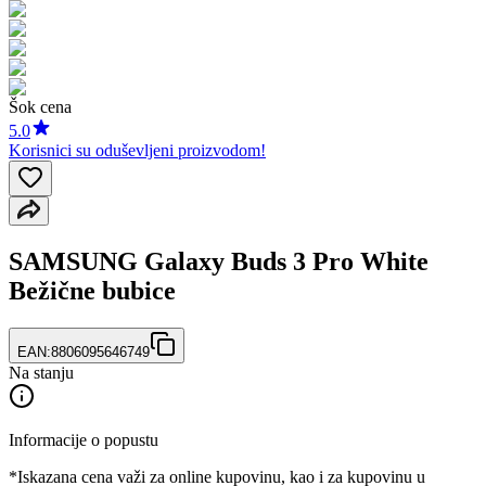
Šok cena
5.0
Korisnici su oduševljeni proizvodom!
SAMSUNG Galaxy Buds 3 Pro White
Bežične bubice
EAN:
8806095646749
Na stanju
Informacije o popustu
*Iskazana cena važi za online kupovinu, kao i za kupovinu u