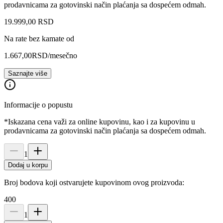
prodavnicama za gotovinski način plaćanja sa dospećem odmah.
19.999
,
00
RSD
Na rate bez kamate od
1.667,00
RSD
/mesečno
Saznajte više
Informacije o popustu
*Iskazana cena važi za online kupovinu, kao i za kupovinu u
prodavnicama za gotovinski način plaćanja sa dospećem odmah.
1
Dodaj u korpu
Broj bodova koji ostvarujete kupovinom ovog proizvoda:
400
1