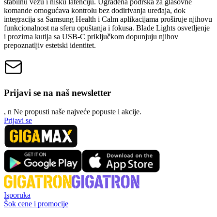
stabilnu vezu i nisku latenciju. Ugrađena podrška za glasovne
komande omogućava kontrolu bez dodirivanja uređaja, dok
integracija sa Samsung Health i Calm aplikacijama proširuje njihovu
funkcionalnost na sferu opuštanja i fokusa. Blade Lights osvetljenje
i prozirna kutija sa USB-C priključkom dopunjuju njihov
prepoznatljiv estetski identitet.
Prijavi se na naš newsletter
, n
N
e propusti naše najveće popuste i akcije.
Prijavi se
Isporuka
Šok cene i promocije