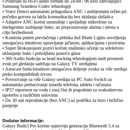
• Podržani su Hi-Fi audio formati do 24-bit / 96 kHz zahvaljujući
Samsung Seamless Codec tehnologiji
• Voice Detect automatski prilagođava ANC i ambijentalni režim pri
početku govora za lakšu komunikaciju bez skidanja slušalica
• Adaptive ANC koristi unutrašnje i spoljašnje mikrofone za
inteligentno suzbijanje buke, uz prepoznavanje alarma i sirena u
cilju bezbednosti
• Kontrola putem prevlačenja i pritiska duž Blade Lights osvetljenja
omogućava intuitivno upravljanje jačinom, aplikacijama i pozivima
• Super širokopojasni pozivi koriste mašinsko učenje za selektivno
uklanjanje buke i poboljšanu jasnoću glasa
• 360 Audio funkcija sa head tracking tehnologijom nudi prostorni
zvuk pri gledanju sadržaja na Galaxy TV uređajima
• Auracast funkcionalnost omogućava deljenje zvuka sa više uređaja
preko kompatibilnih izvora
• Povezivanje sa više Galaxy uređaja uz PC Auto Switch za
automatsko prebacivanje između telefona, tableta i računara
• IP57 otpornost na vodu i znoj čini ih pogodnim za svakodnevnu
upotrebu u različitim uslovima
• Do 30 sati reprodukcije (bez ANC) uz podršku za brzo i bežično
punjenje
Dodatne informacije:
Galaxy Buds3 Pro koriste najnoviju generaciju Bluetooth 5.4 za