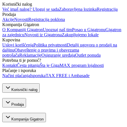
Korisnički nalog
Već imaš nalog? Uloguj se sada
Zaboravljena lozinka
Registracija
Prodaja
Akcije
Novosti
Registracija poklona
Kompanija Gigatron
O Kompaniji Gigatron
Upoznaj naš tim
Posao u Gigatronu
Gigatron
za zajednicu
Novosti iz Gigatrona
Zakupljujemo lokale
Kupovina
Uslovi korišćenja
Politika privatnosti
Detalji ugovora o prodaji na
daljinu
Obaveštenje o pravima i obavezama
potrošača
Reklamacije
Osiguranje uređaja
Outlet ponuda
Potrebna ti je pomoć?
Kontakt
Česta pitanja
Šta je GigaMAX program lojalnosti
Plaćanje i isporuka
Načini plaćanja
Isporuka
TAX FREE i Ambasade
Korisnički nalog
Prodaja
Kompanija Gigatron