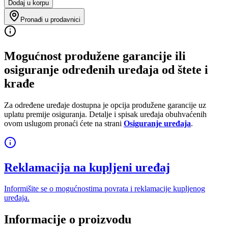
Dodaj u korpu
Pronađi u prodavnici
Mogućnost produžene garancije ili
osiguranje određenih uređaja od štete i
krađe
Za određene uređaje dostupna je opcija produžene garancije uz
uplatu premije osiguranja. Detalje i spisak uređaja obuhvaćenih
ovom uslugom pronaći ćete na strani
Osiguranje uređaja
.
Reklamacija na kupljeni uređaj
Informišite se o mogućnostima povrata i reklamacije kupljenog
uređaja.
Informacije o proizvodu