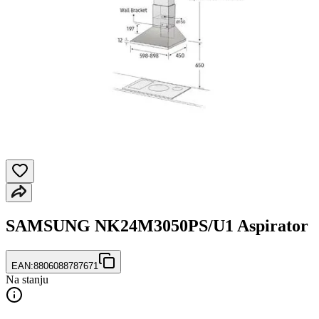
SAMSUNG NK24M3050PS/U1 Aspirator
EAN:
8806088787671
Na stanju