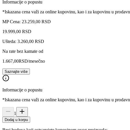
Informacije o popustu
*Iskazana cena važi za online kupovinu, kao i za kupovinu u prodav
MP Cena: 23.259,00 RSD
19.999
,
00
RSD
Ušteda: 3.260,00 RSD
Na rate bez kamate od
1.667,00
RSD
/mesečno
Saznajte više
Informacije o popustu
*Iskazana cena važi za online kupovinu, kao i za kupovinu u prodav
1
Dodaj u korpu
Broj bodova koji ostvarujete kupovinom ovog proizvoda: