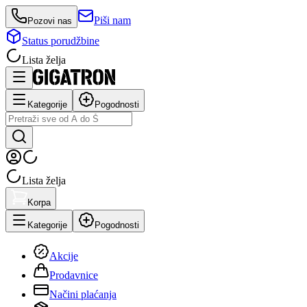
Piši nam
Pozovi nas
Status porudžbine
Lista želja
Kategorije
Pogodnosti
Lista želja
Korpa
Kategorije
Pogodnosti
Akcije
Prodavnice
Načini plaćanja