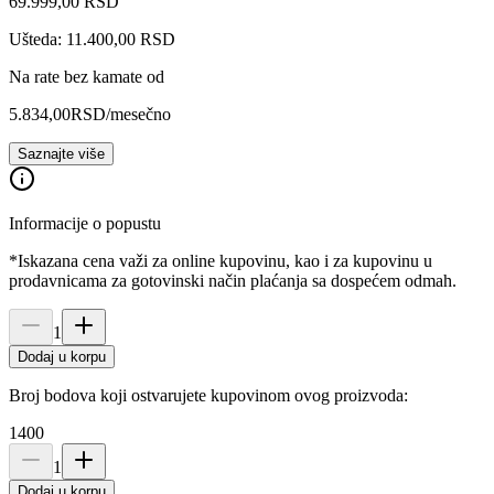
69.999
,
00
RSD
Ušteda: 11.400,00 RSD
Na rate bez kamate od
5.834,00
RSD
/mesečno
Saznajte više
Informacije o popustu
*Iskazana cena važi za online kupovinu, kao i za kupovinu u
prodavnicama za gotovinski način plaćanja sa dospećem odmah.
1
Dodaj u korpu
Broj bodova koji ostvarujete kupovinom ovog proizvoda:
1400
1
Dodaj u korpu