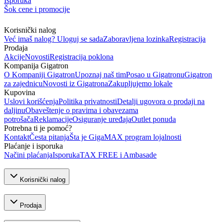
Isporuka
Šok cene i promocije
Korisnički nalog
Već imaš nalog? Uloguj se sada
Zaboravljena lozinka
Registracija
Prodaja
Akcije
Novosti
Registracija poklona
Kompanija Gigatron
O Kompaniji Gigatron
Upoznaj naš tim
Posao u Gigatronu
Gigatron
za zajednicu
Novosti iz Gigatrona
Zakupljujemo lokale
Kupovina
Uslovi korišćenja
Politika privatnosti
Detalji ugovora o prodaji na
daljinu
Obaveštenje o pravima i obavezama
potrošača
Reklamacije
Osiguranje uređaja
Outlet ponuda
Potrebna ti je pomoć?
Kontakt
Česta pitanja
Šta je GigaMAX program lojalnosti
Plaćanje i isporuka
Načini plaćanja
Isporuka
TAX FREE i Ambasade
Korisnički nalog
Prodaja