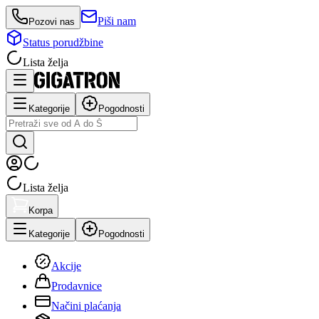
Piši nam
Pozovi nas
Status porudžbine
Lista želja
Kategorije
Pogodnosti
Lista želja
Korpa
Kategorije
Pogodnosti
Akcije
Prodavnice
Načini plaćanja