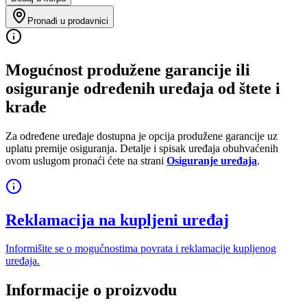
Pronađi u prodavnici
Mogućnost produžene garancije ili
osiguranje određenih uređaja od štete i
krađe
Za određene uređaje dostupna je opcija produžene garancije uz
uplatu premije osiguranja. Detalje i spisak uređaja obuhvaćenih
ovom uslugom pronaći ćete na strani
Osiguranje uređaja
.
Reklamacija na kupljeni uređaj
Informišite se o mogućnostima povrata i reklamacije kupljenog
uređaja.
Informacije o proizvodu