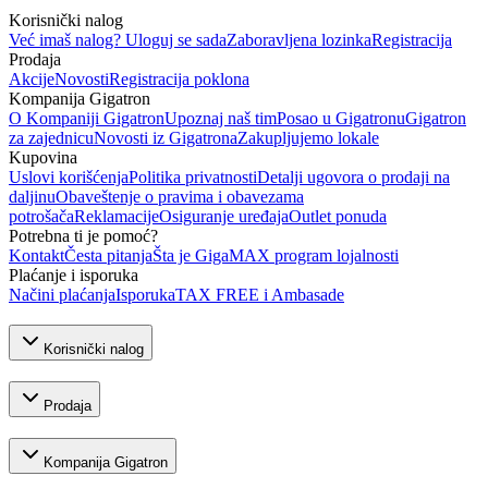
Korisnički nalog
Već imaš nalog? Uloguj se sada
Zaboravljena lozinka
Registracija
Prodaja
Akcije
Novosti
Registracija poklona
Kompanija Gigatron
O Kompaniji Gigatron
Upoznaj naš tim
Posao u Gigatronu
Gigatron
za zajednicu
Novosti iz Gigatrona
Zakupljujemo lokale
Kupovina
Uslovi korišćenja
Politika privatnosti
Detalji ugovora o prodaji na
daljinu
Obaveštenje o pravima i obavezama
potrošača
Reklamacije
Osiguranje uređaja
Outlet ponuda
Potrebna ti je pomoć?
Kontakt
Česta pitanja
Šta je GigaMAX program lojalnosti
Plaćanje i isporuka
Načini plaćanja
Isporuka
TAX FREE i Ambasade
Korisnički nalog
Prodaja
Kompanija Gigatron