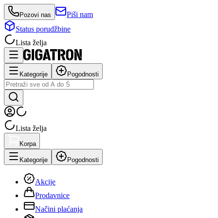
Piši nam
Pozovi nas
Status porudžbine
Lista želja
Kategorije
Pogodnosti
Lista želja
Korpa
Kategorije
Pogodnosti
Akcije
Prodavnice
Načini plaćanja