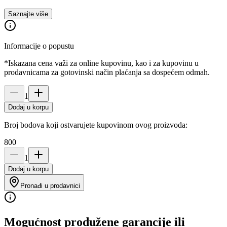
Saznajte više
Informacije o popustu
*Iskazana cena važi za online kupovinu, kao i za kupovinu u
prodavnicama za gotovinski način plaćanja sa dospećem odmah.
1
Dodaj u korpu
Broj bodova koji ostvarujete kupovinom ovog proizvoda:
800
1
Dodaj u korpu
Pronađi u prodavnici
Mogućnost produžene garancije ili