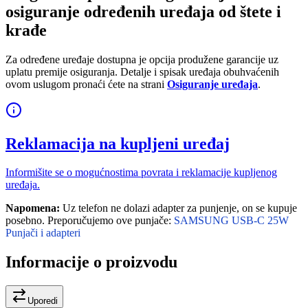
osiguranje određenih uređaja od štete i
krađe
Za određene uređaje dostupna je opcija produžene garancije uz
uplatu premije osiguranja. Detalje i spisak uređaja obuhvaćenih
ovom uslugom pronaći ćete na strani
Osiguranje uređaja
.
Reklamacija na kupljeni uređaj
Informišite se o mogućnostima povrata i reklamacije kupljenog
uređaja.
Napomena:
Uz telefon ne dolazi adapter za punjenje, on se kupuje
posebno. Preporučujemo ove punjače:
SAMSUNG USB-C 25W
Punjači i adapteri
Informacije o proizvodu
Uporedi