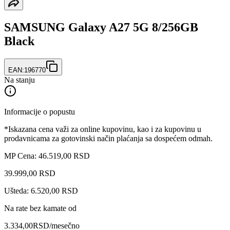
SAMSUNG Galaxy A27 5G 8/256GB
Black
EAN:
196770
Na stanju
Informacije o popustu
*Iskazana cena važi za online kupovinu, kao i za kupovinu u
prodavnicama za gotovinski način plaćanja sa dospećem odmah.
MP Cena: 46.519,00 RSD
39.999
,
00
RSD
Ušteda: 6.520,00 RSD
Na rate bez kamate od
3.334,00
RSD
/mesečno