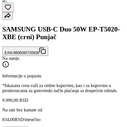
SAMSUNG USB-C Duo 50W EP-T5020-
XBE (crni) Punjač
EAN:
8806095720838
Na stanju
Informacije o popustu
*Iskazana cena važi za online kupovinu, kao i za kupovinu u
prodavnicama za gotovinski način plaćanja sa dospećem odmah.
9.999
,
00
RSD
Na rate bez kamate od
834,00
RSD
/mesečno