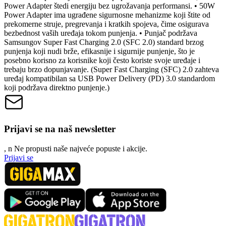
Power Adapter štedi energiju bez ugrožavanja performansi. • 50W
Power Adapter ima ugrađene sigurnosne mehanizme koji štite od
prekomerne struje, pregrevanja i kratkih spojeva, čime osigurava
bezbednost vaših uređaja tokom punjenja. • Punjač podržava
Samsungov Super Fast Charging 2.0 (SFC 2.0) standard brzog
punjenja koji nudi brže, efikasnije i sigurnije punjenje, što je
posebno korisno za korisnike koji često koriste svoje uređaje i
trebaju brzo dopunjavanje. (Super Fast Charging (SFC) 2.0 zahteva
uređaj kompatibilan sa USB Power Delivery (PD) 3.0 standardom
koji podržava direktno punjenje.)
Prijavi se na naš newsletter
, n
N
e propusti naše najveće popuste i akcije.
Prijavi se