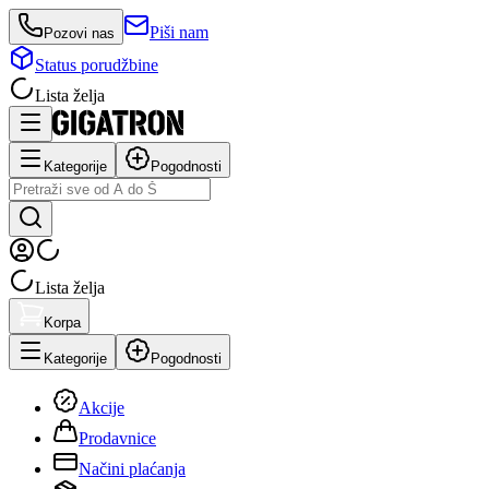
Piši nam
Pozovi nas
Status porudžbine
Lista želja
Kategorije
Pogodnosti
Lista želja
Korpa
Kategorije
Pogodnosti
Akcije
Prodavnice
Načini plaćanja