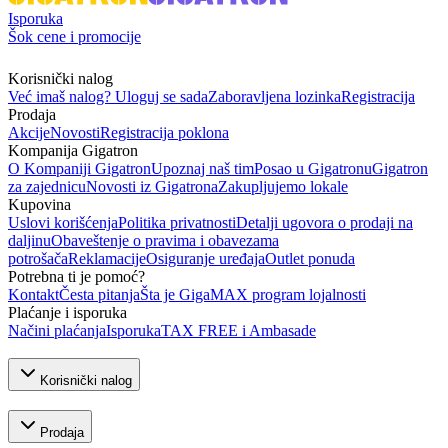
Isporuka
Šok cene i promocije
Korisnički nalog
Već imaš nalog? Uloguj se sada
Zaboravljena lozinka
Registracija
Prodaja
Akcije
Novosti
Registracija poklona
Kompanija Gigatron
O Kompaniji Gigatron
Upoznaj naš tim
Posao u Gigatronu
Gigatron
za zajednicu
Novosti iz Gigatrona
Zakupljujemo lokale
Kupovina
Uslovi korišćenja
Politika privatnosti
Detalji ugovora o prodaji na
daljinu
Obaveštenje o pravima i obavezama
potrošača
Reklamacije
Osiguranje uređaja
Outlet ponuda
Potrebna ti je pomoć?
Kontakt
Česta pitanja
Šta je GigaMAX program lojalnosti
Plaćanje i isporuka
Načini plaćanja
Isporuka
TAX FREE i Ambasade
Korisnički nalog
Prodaja