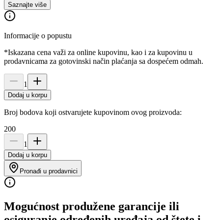
Saznajte više
Informacije o popustu
*Iskazana cena važi za online kupovinu, kao i za kupovinu u
prodavnicama za gotovinski način plaćanja sa dospećem odmah.
1
Dodaj u korpu
Broj bodova koji ostvarujete kupovinom ovog proizvoda:
200
1
Dodaj u korpu
Pronađi u prodavnici
Mogućnost produžene garancije ili
osiguranje određenih uređaja od štete i