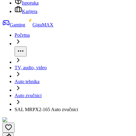
Isporuka
Karijera
Gaming
GigaMAX
Početna
TV, audio, video
Auto tehnika
Auto zvučnici
SAL MRPX2-165 Auto zvučnici