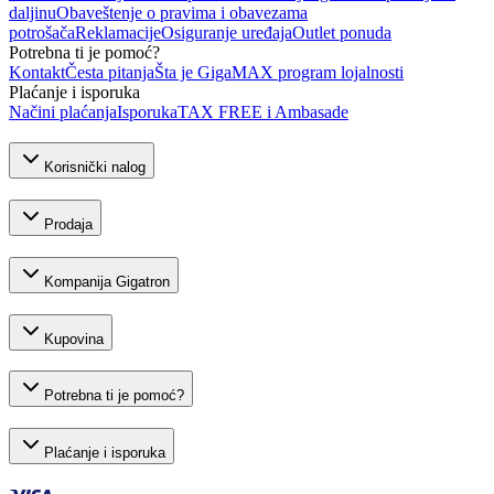
daljinu
Obaveštenje o pravima i obavezama
potrošača
Reklamacije
Osiguranje uređaja
Outlet ponuda
Potrebna ti je pomoć?
Kontakt
Česta pitanja
Šta je GigaMAX program lojalnosti
Plaćanje i isporuka
Načini plaćanja
Isporuka
TAX FREE i Ambasade
Korisnički nalog
Prodaja
Kompanija Gigatron
Kupovina
Potrebna ti je pomoć?
Plaćanje i isporuka