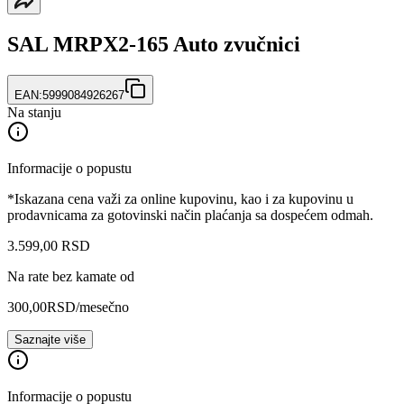
SAL MRPX2-165 Auto zvučnici
EAN:
5999084926267
Na stanju
Informacije o popustu
*Iskazana cena važi za online kupovinu, kao i za kupovinu u
prodavnicama za gotovinski način plaćanja sa dospećem odmah.
3.599
,
00
RSD
Na rate bez kamate od
300,00
RSD
/mesečno
Saznajte više
Informacije o popustu