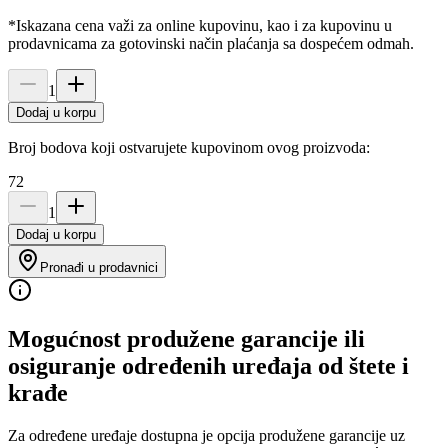
*Iskazana cena važi za online kupovinu, kao i za kupovinu u
prodavnicama za gotovinski način plaćanja sa dospećem odmah.
1
Dodaj u korpu
Broj bodova koji ostvarujete kupovinom ovog proizvoda:
72
1
Dodaj u korpu
Pronađi u prodavnici
Mogućnost produžene garancije ili
osiguranje određenih uređaja od štete i
krađe
Za određene uređaje dostupna je opcija produžene garancije uz