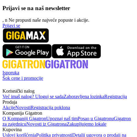
Prijavi se na naš newsletter
, n
N
e propusti naše najveće popuste i akcije.
Prijavi se
Isporuka
Šok cene i promocije
Korisnički nalog
Već imaš nalog? Uloguj se sada
Zaboravljena lozinka
Registracija
Prodaja
Akcije
Novosti
Registracija poklona
Kompanija Gigatron
O Kompaniji Gigatron
Upoznaj naš tim
Posao u Gigatronu
Gigatron
za zajednicu
Novosti iz Gigatrona
Zakupljujemo lokale
Kupovina
Uslovi korišćenja
Politika privatnosti
Detalji ugovora o prodaji na