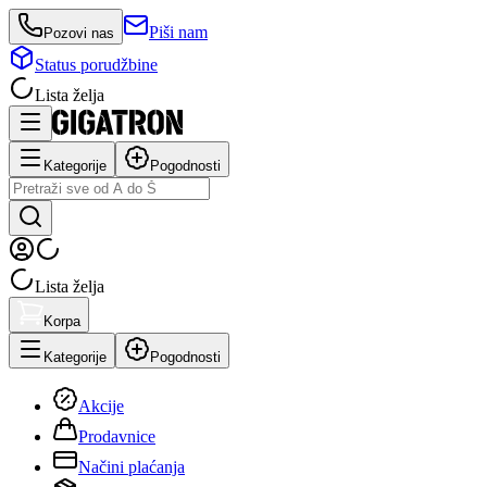
Piši nam
Pozovi nas
Status porudžbine
Lista želja
Kategorije
Pogodnosti
Lista želja
Korpa
Kategorije
Pogodnosti
Akcije
Prodavnice
Načini plaćanja