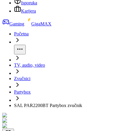
Isporuka
Karijera
Gaming
GigaMAX
Početna
TV, audio, video
Zvučnici
Partybox
SAL PAR2200BT Partybox zvučnik