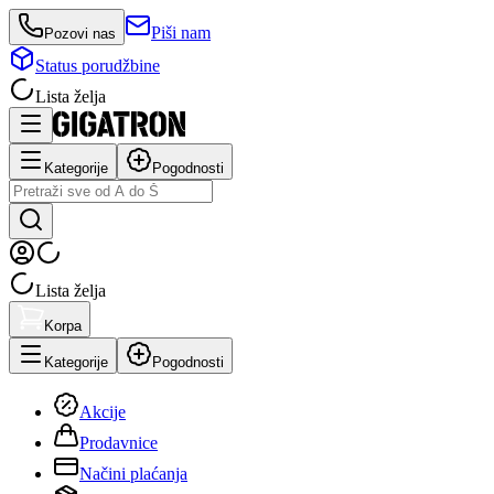
Piši nam
Pozovi nas
Status porudžbine
Lista želja
Kategorije
Pogodnosti
Lista želja
Korpa
Kategorije
Pogodnosti
Akcije
Prodavnice
Načini plaćanja