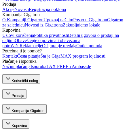
Prodaja
Akcije
Novosti
Registracija poklona
Kompanija Gigatron
O Kompaniji Gigatron
Upoznaj naš tim
Posao u Gigatronu
Gigatron
za zajednicu
Novosti iz Gigatrona
Zakupljujemo lokale
Kupovina
Uslovi korišćenja
Politika privatnosti
Detalji ugovora o prodaji na
daljinu
Obaveštenje o pravima i obavezama
potrošača
Reklamacije
Osiguranje uređaja
Outlet ponuda
Potrebna ti je pomoć?
Kontakt
Česta pitanja
Šta je GigaMAX program lojalnosti
Plaćanje i isporuka
Načini plaćanja
Isporuka
TAX FREE i Ambasade
Korisnički nalog
Prodaja
Kompanija Gigatron
Kupovina