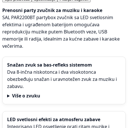
Prenosni party zvučnik za muziku i karaoke
SAL PAR2200BT partybox zvučnik sa LED svetlosnim
efektima i ugrađenom baterijom omogućava
reprodukciju muzike putem Bluetooth veze, USB
memorije ili radija, idealnim za kućne zabave i karaoke
večerima.
Snažan zvuk sa bas-refleks sistemom
Dva 8-inčna niskotonca i dva visokotonca
obezbeđuju snažan i uravnotežen zvuk za muziku i
zabavu.
Više o zvuku
LED svetlosni efekti za atmosferu zabave
Integrisano LED osvetljenje prati ritam muzike i