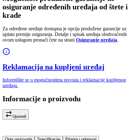
osiguranje određenih uređaja od štete i
krađe
Za određene uređaje dostupna je opcija produžene garancije uz
uplatu premije osiguranja. Detalje i spisak uređaja obuhvaćenih
ovom uslugom pronaći ćete na strani
Osiguranje uređaja
.
Reklamacija na kupljeni uređaj
Informišite se o mogućnostima povrata i reklamacije kupljenog
uređaja.
Informacije o proizvodu
Uporedi
Opis proizvoda
Specifikacije
Pitanja i odgovori