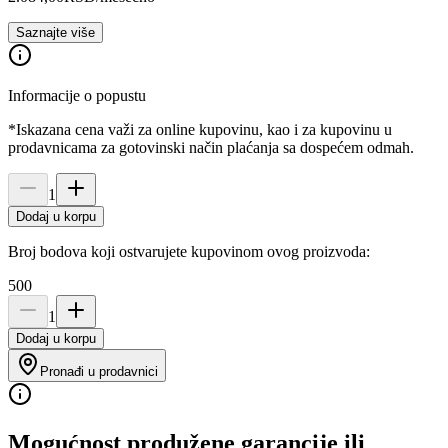
Saznajte više
Informacije o popustu
*Iskazana cena važi za online kupovinu, kao i za kupovinu u
prodavnicama za gotovinski način plaćanja sa dospećem odmah.
1
Dodaj u korpu
Broj bodova koji ostvarujete kupovinom ovog proizvoda:
500
1
Dodaj u korpu
Pronađi u prodavnici
Mogućnost produžene garancije ili