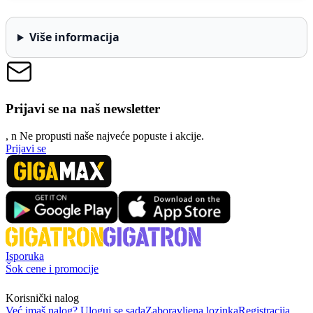
Više informacija
Prijavi se na naš newsletter
, n
N
e propusti naše najveće popuste i akcije.
Prijavi se
Isporuka
Šok cene i promocije
Korisnički nalog
Već imaš nalog? Uloguj se sada
Zaboravljena lozinka
Registracija