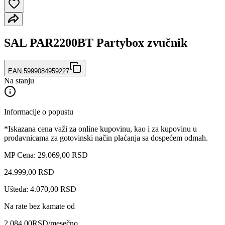
SAL PAR2200BT Partybox zvučnik
EAN:
5999084959227
Na stanju
Informacije o popustu
*Iskazana cena važi za online kupovinu, kao i za kupovinu u
prodavnicama za gotovinski način plaćanja sa dospećem odmah.
MP Cena: 29.069,00 RSD
24.999
,
00
RSD
Ušteda: 4.070,00 RSD
Na rate bez kamate od
2.084,00
RSD
/mesečno