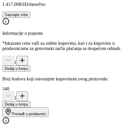
1.417,00
RSD
/mesečno
Saznajte više
Informacije o popustu
*Iskazana cena važi za online kupovinu, kao i za kupovinu u
prodavnicama za gotovinski način plaćanja sa dospećem odmah.
1
Dodaj u korpu
Broj bodova koji ostvarujete kupovinom ovog proizvoda:
340
1
Dodaj u korpu
Pronađi u prodavnici