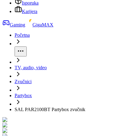
Isporuka
Karijera
Gaming
GigaMAX
Početna
TV, audio, video
Zvučnici
Partybox
SAL PAR2100BT Partybox zvučnik