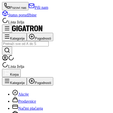
Piši nam
Pozovi nas
Status porudžbine
Lista želja
Kategorije
Pogodnosti
Lista želja
Korpa
Kategorije
Pogodnosti
Akcije
Prodavnice
Načini plaćanja