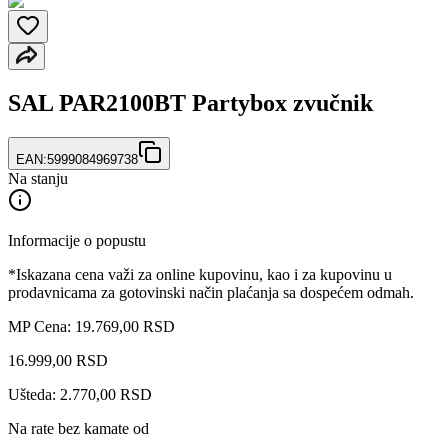
SAL PAR2100BT Partybox zvučnik
EAN:
5999084969738
Na stanju
Informacije o popustu
*Iskazana cena važi za online kupovinu, kao i za kupovinu u
prodavnicama za gotovinski način plaćanja sa dospećem odmah.
MP Cena: 19.769,00 RSD
16.999
,
00
RSD
Ušteda: 2.770,00 RSD
Na rate bez kamate od