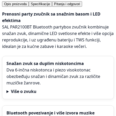
Opis proizvoda
Specifikacije
Pitanja i odgovori
Prenosni party zvučnik sa snažnim basom i LED
efektima
SAL PAR2100BT Bluetooth partybox zvučnik kombinuje
snažan zvuk, dinamične LED svetlosne efekte i više opcija
reprodukcije, i uz ugrađenu bateriju i TWS funkciji,
idealan je za kućne zabave i karaoke večeri.
Snažan zvuk sa duplim niskotoncima
Dva 6-inčna niskotonca i piezo visokotonac
obezbeđuju snažan i dinamičan zvuk za različite
muzičke žanrove.
Više o zvuku
Bluetooth povezivanje i više izvora muzike