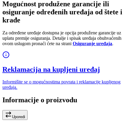
Mogućnost produžene garancije ili
osiguranje određenih uređaja od štete i
krađe
Za određene uređaje dostupna je opcija produžene garancije uz
uplatu premije osiguranja. Detalje i spisak uređaja obuhvaćenih
ovom uslugom pronaći ćete na strani
Osiguranje uređaja
.
Reklamacija na kupljeni uređaj
Informišite se o mogućnostima povrata i reklamacije kupljenog
uređaja.
Informacije o proizvodu
Uporedi