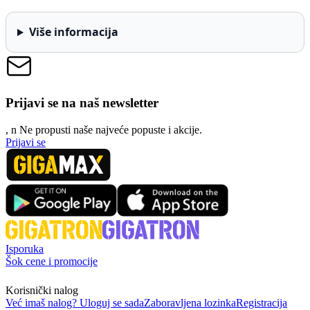
Više informacija
Prijavi se na naš newsletter
, n
N
e propusti naše najveće popuste i akcije.
Prijavi se
Isporuka
Šok cene i promocije
Korisnički nalog
Već imaš nalog? Uloguj se sada
Zaboravljena lozinka
Registracija