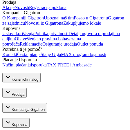
Prodaja
Akcije
Novosti
Registracija poklona
Kompanija Gigatron
O Kompaniji Gigatron
Upoznaj naš tim
Posao u Gigatronu
Gigatron
za zajednicu
Novosti iz Gigatrona
Zakupljujemo lokale
Kupovina
Uslovi korišćenja
Politika privatnosti
Detalji ugovora o prodaji na
daljinu
Obaveštenje o pravima i obavezama
potrošača
Reklamacije
Osiguranje uređaja
Outlet ponuda
Potrebna ti je pomoć?
Kontakt
Česta pitanja
Šta je GigaMAX program lojalnosti
Plaćanje i isporuka
Načini plaćanja
Isporuka
TAX FREE i Ambasade
Korisnički nalog
Prodaja
Kompanija Gigatron
Kupovina