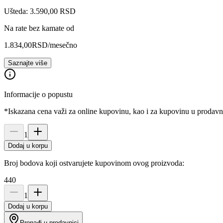
Ušteda: 3.590,00 RSD
Na rate bez kamate od
1.834,00
RSD
/mesečno
Saznajte više
Informacije o popustu
*Iskazana cena važi za online kupovinu, kao i za kupovinu u prodav
1
Dodaj u korpu
Broj bodova koji ostvarujete kupovinom ovog proizvoda:
440
1
Dodaj u korpu
Pronađi u prodavnici