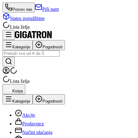
Piši nam
Pozovi nas
Status porudžbine
Lista želja
Kategorije
Pogodnosti
Lista želja
Korpa
Kategorije
Pogodnosti
Akcije
Prodavnice
Načini plaćanja