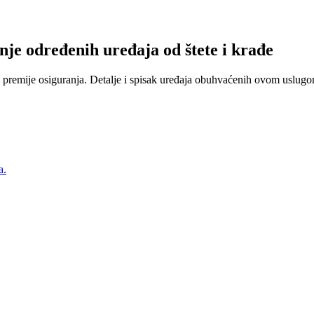
nje određenih uređaja od štete i krađe
 premije osiguranja. Detalje i spisak uređaja obuhvaćenih ovom uslugom
a.