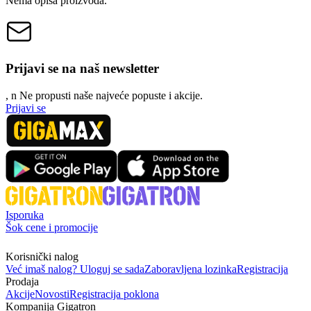
Nema opisa proizvoda.
Prijavi se na naš newsletter
, n
N
e propusti naše najveće popuste i akcije.
Prijavi se
Isporuka
Šok cene i promocije
Korisnički nalog
Već imaš nalog? Uloguj se sada
Zaboravljena lozinka
Registracija
Prodaja
Akcije
Novosti
Registracija poklona
Kompanija Gigatron