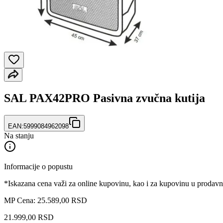
SAL PAX42PRO Pasivna zvučna kutija
EAN:
5999084962098
Na stanju
Informacije o popustu
*Iskazana cena važi za online kupovinu, kao i za kupovinu u prodav
MP Cena: 25.589,00 RSD
21.999
,
00
RSD