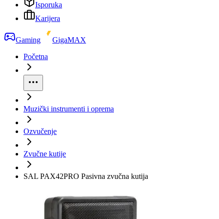
Isporuka
Karijera
Gaming
GigaMAX
Početna
Muzički instrumenti i oprema
Ozvučenje
Zvučne kutije
SAL PAX42PRO Pasivna zvučna kutija