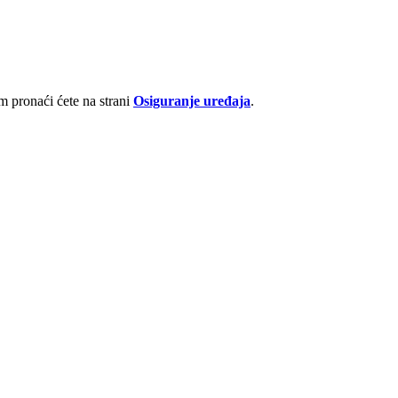
 pronaći ćete na strani
Osiguranje uređaja
.