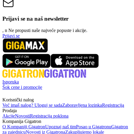
Prijavi se na naš newsletter
, n
N
e propusti naše najveće popuste i akcije.
Prijavi se
Isporuka
Šok cene i promocije
Korisnički nalog
Već imaš nalog? Uloguj se sada
Zaboravljena lozinka
Registracija
Prodaja
Akcije
Novosti
Registracija poklona
Kompanija Gigatron
O Kompaniji Gigatron
Upoznaj naš tim
Posao u Gigatronu
Gigatron
za zajednicu
Novosti iz Gigatrona
Zakupljujemo lokale