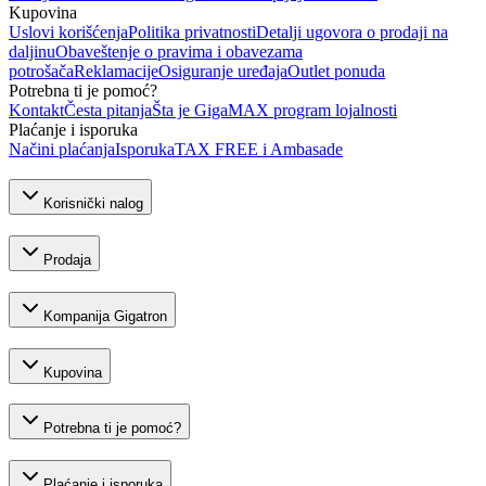
Kupovina
Uslovi korišćenja
Politika privatnosti
Detalji ugovora o prodaji na
daljinu
Obaveštenje o pravima i obavezama
potrošača
Reklamacije
Osiguranje uređaja
Outlet ponuda
Potrebna ti je pomoć?
Kontakt
Česta pitanja
Šta je GigaMAX program lojalnosti
Plaćanje i isporuka
Načini plaćanja
Isporuka
TAX FREE i Ambasade
Korisnički nalog
Prodaja
Kompanija Gigatron
Kupovina
Potrebna ti je pomoć?
Plaćanje i isporuka