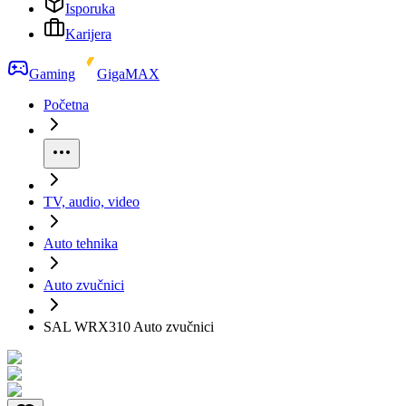
Isporuka
Karijera
Gaming
GigaMAX
Početna
TV, audio, video
Auto tehnika
Auto zvučnici
SAL WRX310 Auto zvučnici