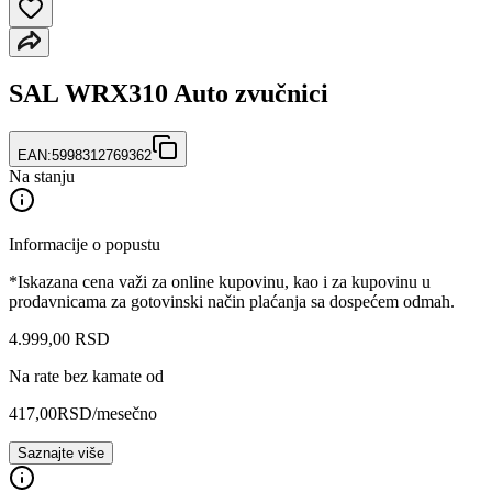
SAL WRX310 Auto zvučnici
EAN:
5998312769362
Na stanju
Informacije o popustu
*Iskazana cena važi za online kupovinu, kao i za kupovinu u
prodavnicama za gotovinski način plaćanja sa dospećem odmah.
4.999
,
00
RSD
Na rate bez kamate od
417,00
RSD
/mesečno
Saznajte više