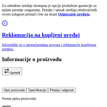
Za određene uređaje dostupna je opcija produžene garancije uz
uplatu premije osiguranja. Detalje i spisak uređaja obuhvaćenih
ovom uslugom pronaći ćete na strani
Osiguranje uređaja
.
Reklamacija na kupljeni uređaj
Informišite se o mogućnostima povrata i reklamacije kupljenog
uređaja.
Informacije o proizvodu
Uporedi
Opis proizvoda
Specifikacije
Pitanja i odgovori
Nema opisa proizvoda.