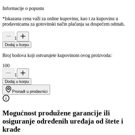
Informacije o popustu
*Iskazana cena važi za online kupovinu, kao i za kupovinu u
prodavnicama za gotovinski način plaćanja sa dospećem odmah.
1
Dodaj u korpu
Broj bodova koji ostvarujete kupovinom ovog proizvoda:
100
1
Dodaj u korpu
Pronađi u prodavnici
Mogućnost produžene garancije ili
osiguranje određenih uređaja od štete i
krađe