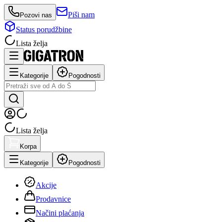
Piši nam
Pozovi nas
Status porudžbine
Lista želja
Kategorije
Pogodnosti
Lista želja
Korpa
Kategorije
Pogodnosti
Akcije
Prodavnice
Načini plaćanja