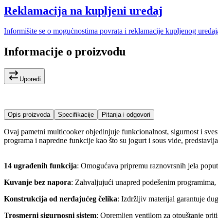
Reklamacija na kupljeni uređaj
Informišite se o mogućnostima povrata i reklamacije kupljenog uređaj
Informacije o proizvodu
Uporedi
Opis proizvoda
Specifikacije
Pitanja i odgovori
Ovaj pametni multicooker objedinjuje funkcionalnost, sigurnost i sves
programa i napredne funkcije kao što su jogurt i sous vide, predstavlj
14 ugrađenih funkcija
: Omogućava pripremu raznovrsnih jela poput s
Kuvanje bez napora
: Zahvaljujući unapred podešenim programima, s
Konstrukcija od nerđajućeg čelika
: Izdržljiv materijal garantuje d
Trosmerni sigurnosni sistem
: Opremljen ventilom za otpuštanje pri