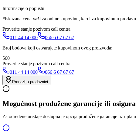
Informacije o popustu
*Iskazana cena važi za online kupovinu, kao i za kupovinu u prodav
Proverite stanje pozivom call centra
011 44 14 000
066 6 67 67 67
Broj bodova koji ostvarujete kupovinom ovog proizvoda:
560
Proverite stanje pozivom call centra
011 44 14 000
066 6 67 67 67
Pronađi u prodavnici
Mogućnost produžene garancije ili osigura
Za određene uređaje dostupna je opcija produžene garancije uz uplatu