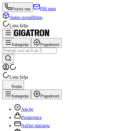
Piši nam
Pozovi nas
Status porudžbine
Lista želja
Kategorije
Pogodnosti
Lista želja
Korpa
Kategorije
Pogodnosti
Akcije
Prodavnice
Načini plaćanja