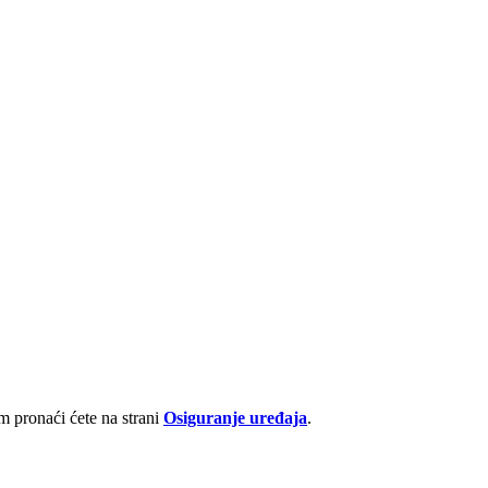
 pronaći ćete na strani
Osiguranje uređaja
.