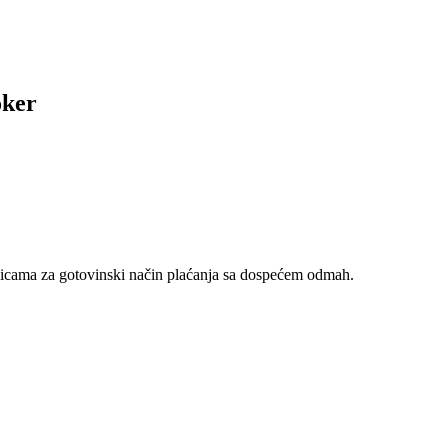
oker
nicama za gotovinski način plaćanja sa dospećem odmah.