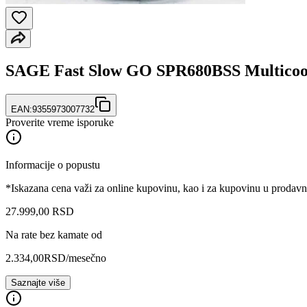
SAGE Fast Slow GO SPR680BSS Multico
EAN:
9355973007732
Proverite vreme isporuke
Informacije o popustu
*Iskazana cena važi za online kupovinu, kao i za kupovinu u prodav
27.999
,
00
RSD
Na rate bez kamate od
2.334,00
RSD
/mesečno
Saznajte više