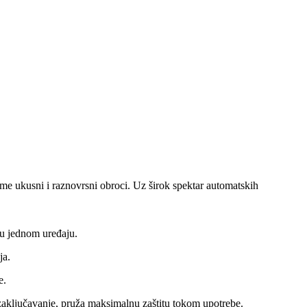
eme ukusni i raznovrsni obroci. Uz širok spektar automatskih
 u jednom uređaju.
ja.
e.
zaključavanje, pruža maksimalnu zaštitu tokom upotrebe.