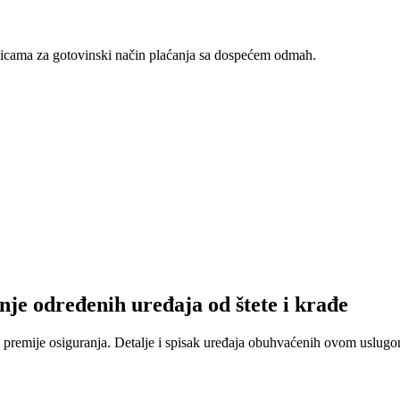
nicama za gotovinski način plaćanja sa dospećem odmah.
nje određenih uređaja od štete i krađe
 premije osiguranja. Detalje i spisak uređaja obuhvaćenih ovom uslugom