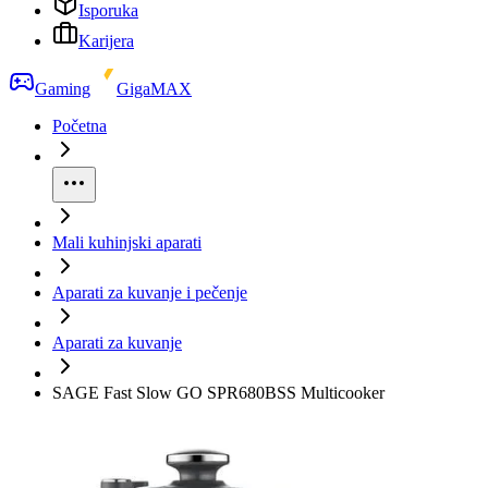
Isporuka
Karijera
Gaming
GigaMAX
Početna
Mali kuhinjski aparati
Aparati za kuvanje i pečenje
Aparati za kuvanje
SAGE Fast Slow GO SPR680BSS Multicooker