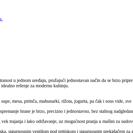
a.
tranost u jednom uređaju, pružajući jednostavan način da se brzo pripr
a idealno rešenje za modernu kuhinju.
upe, mesa, pirinča, mahunarki, rižota, jogurta, pa čak i sous vide, sve
premanje hrane je brzo, precizno i jednostavno, bez stalnog nadgledan
ug vek trajanja i lako održavanje, uz mogućnost pranja u mašini za sudov
tiska, sigurnosnim ventilom pod pritiskom i sigurnosnim prekidačem za 