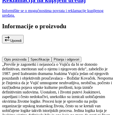
Informišite se o mogućnostima povrata i reklamacije kupljenog
uređaja.
Informacije o proizvodu
Uporedi
Opis proizvoda
Specifikacije
Pitanja i odgovori
„Previše je zagonetki i nejasnoća o Vujiću da bi se donosio
definitivan, meritoran sud o njemu i njegovom delu“, zabeležio je
1987. pred Izabranim dramama Joakima Vujića jedan od njegovih
pouzdanih i objektivnih proučavalaca – Božidar Kovaček. Nesporna
je činjenica da je Vujić umnogome neuhvatlјiva, neobična, počesto i
raz(l)uđena pojava srpske kulturne prošlosti, koja izmiče
definitivnim sudovima. Uostalom, i životni putevi Joakimovi,
zapetlјani i često nedokučivi, unekoliko su izmicali uobičajenim
okvirima životne logike. Procesi koje je sprovodio na polјu
organizacije srpskog teatarskog života, često su se kretali van
uobičajene logike takvih istorijskih procesa. Jedina logika koja je