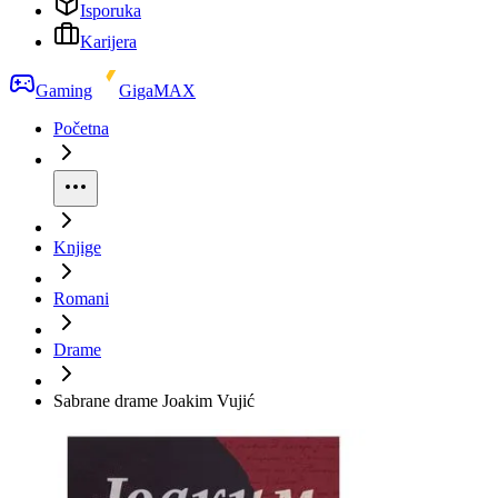
Isporuka
Karijera
Gaming
GigaMAX
Početna
Knjige
Romani
Drame
Sabrane drame Joakim Vujić