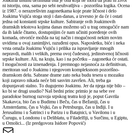
Joakima uistinu definisala bila je ona koja ne mora da prati ni život
ni istoriju, ona, sama po sebi neuhvatlјiva – pozorišna logika. Ocena
iz 1987. o nerazrešivim zagonetkama koje prate ličnost i delo
Joakima Vujića stoga stoji i dan-danas, a izvesno je da će i ostati
jedna od konstanti srpske kulture. Sabiranje svih Joakimovih
dramskih tekstova kojima danas možemo ući u trag omogućiće nam
da ih lakše čitamo, dostupnijim će nam učiniti poređenje ovih
komada, otvoriće možda na taj način i mogućnosti nekim novim
uvidima u ovaj zanimlјivi, razuđeni opus. Naposletku, biće i neka
vrsta omaža Joakimu Vujiću i prilika za ispravlјanje mnogih
nepravdi, malih i velikih, prema ovoj čudesnoj, jedinstvenoj ličnosti
srpske kulture. Ali, na kraju, kao i na početku – zagonetka će ostati.
I mogućnosti za iznenađenja. I premnogo nejasnoća za definitivan,
meritoran sud o Joakimu i njegovom kompleksnom pozorišno-
dramskom delu. Sabrane drame zato neka budu tesera u mozaiku
koji zapravo nikada neće biti sasvim završen. Ali, treba ga
dopunjavati stalno. To dugujemo Joakimu. Jer da njega nije bilo –
ko bi se drugi usudio? Naš bedni princ primio je na sebe sve
paradokse burnog razvoja srpskog teatra koji je, poput Gavrila
Skakavca, bio čas u Budimu i Beču, čas u Bežaniji, čas u
Amsterdamu, čas u Vojki, čas u Petrsburgu, čas u Inđiji. I u
Jerusalimu i u Šatrinci i u Parizu i u Batajnici, u Vavilonu i u
Čurugu, u Londonu i u Deliblatu, u Filadelfiji, u Surčinu, u Egiptu,
u Omolici... (Iz predgovora Isidore Popović)