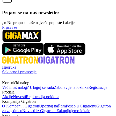
Prijavi se na naš newsletter
, n
N
e propusti naše najveće popuste i akcije.
Prijavi se
Isporuka
Šok cene i promocije
Korisnički nalog
Već imaš nalog? Uloguj se sada
Zaboravljena lozinka
Registracija
Prodaja
Akcije
Novosti
Registracija poklona
Kompanija Gigatron
O Kompaniji Gigatron
Upoznaj naš tim
Posao u Gigatronu
Gigatron
za zajednicu
Novosti iz Gigatrona
Zakupljujemo lokale
Kupovina