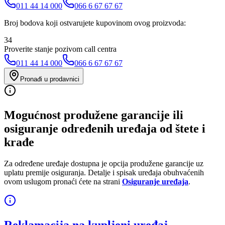
011 44 14 000
066 6 67 67 67
Broj bodova koji ostvarujete kupovinom ovog proizvoda:
34
Proverite stanje pozivom call centra
011 44 14 000
066 6 67 67 67
Pronađi u prodavnici
Mogućnost produžene garancije ili
osiguranje određenih uređaja od štete i
krađe
Za određene uređaje dostupna je opcija produžene garancije uz
uplatu premije osiguranja. Detalje i spisak uređaja obuhvaćenih
ovom uslugom pronaći ćete na strani
Osiguranje uređaja
.
Reklamacija na kupljeni uređaj