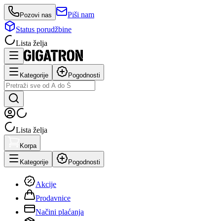
Piši nam
Pozovi nas
Status porudžbine
Lista želja
Kategorije
Pogodnosti
Lista želja
Korpa
Kategorije
Pogodnosti
Akcije
Prodavnice
Načini plaćanja