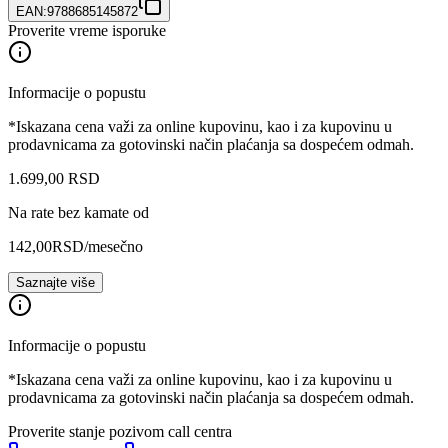
EAN:
9788685145872
Proverite vreme isporuke
Informacije o popustu
*Iskazana cena važi za online kupovinu, kao i za kupovinu u
prodavnicama za gotovinski način plaćanja sa dospećem odmah.
1.699
,
00
RSD
Na rate bez kamate od
142,00
RSD
/mesečno
Saznajte više
Informacije o popustu
*Iskazana cena važi za online kupovinu, kao i za kupovinu u
prodavnicama za gotovinski način plaćanja sa dospećem odmah.
Proverite stanje pozivom call centra