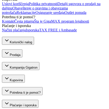
Uslovi korišćenja
Politika privatnosti
Detalji ugovora o prodaji na
daljinu
Obaveštenje o pravima i obavezama
potrošača
Reklamacije
Osiguranje uređaja
Outlet ponuda
Potrebna ti je pomoć?
Kontakt
Česta pitanja
Šta je GigaMAX program lojalnosti
Plaćanje i isporuka
Načini plaćanja
Isporuka
TAX FREE i Ambasade
Korisnički nalog
Prodaja
Kompanija Gigatron
Kupovina
Potrebna ti je pomoć?
Plaćanje i isporuka