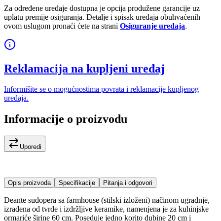
Za određene uređaje dostupna je opcija produžene garancije uz
uplatu premije osiguranja. Detalje i spisak uređaja obuhvaćenih
ovom uslugom pronaći ćete na strani
Osiguranje uređaja
.
Reklamacija na kupljeni uređaj
Informišite se o mogućnostima povrata i reklamacije kupljenog
uređaja.
Informacije o proizvodu
Uporedi
Opis proizvoda
Specifikacije
Pitanja i odgovori
Deante sudopera sa farmhouse (stilski izloženi) načinom ugradnje,
izrađena od tvrde i izdržljive keramike, namenjena je za kuhinjske
ormariće širine 60 cm. Poseduje jedno korito dubine 20 cm i