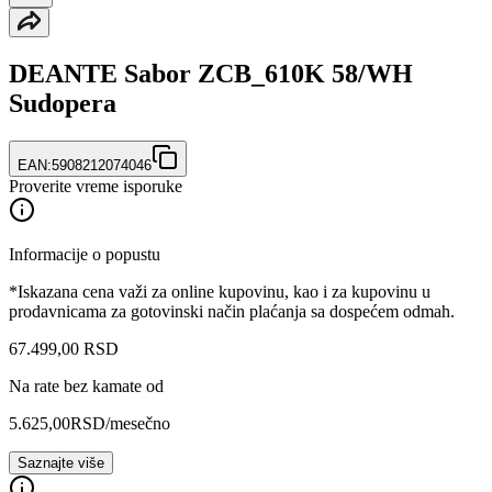
DEANTE Sabor ZCB_610K 58/WH
Sudopera
EAN:
5908212074046
Proverite vreme isporuke
Informacije o popustu
*Iskazana cena važi za online kupovinu, kao i za kupovinu u
prodavnicama za gotovinski način plaćanja sa dospećem odmah.
67.499
,
00
RSD
Na rate bez kamate od
5.625,00
RSD
/mesečno
Saznajte više