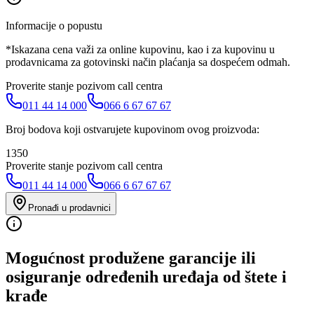
Informacije o popustu
*Iskazana cena važi za online kupovinu, kao i za kupovinu u
prodavnicama za gotovinski način plaćanja sa dospećem odmah.
Proverite stanje pozivom call centra
011 44 14 000
066 6 67 67 67
Broj bodova koji ostvarujete kupovinom ovog proizvoda:
1350
Proverite stanje pozivom call centra
011 44 14 000
066 6 67 67 67
Pronađi u prodavnici
Mogućnost produžene garancije ili
osiguranje određenih uređaja od štete i
krađe