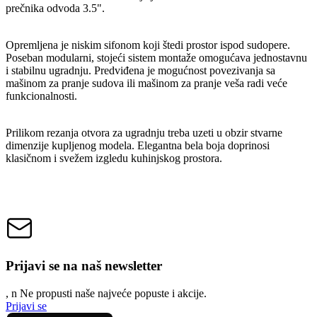
prečnika odvoda 3.5".
Opremljena je niskim sifonom koji štedi prostor ispod sudopere.
Poseban modularni, stojeći sistem montaže omogućava jednostavnu
i stabilnu ugradnju. Predviđena je mogućnost povezivanja sa
mašinom za pranje sudova ili mašinom za pranje veša radi veće
funkcionalnosti.
Prilikom rezanja otvora za ugradnju treba uzeti u obzir stvarne
dimenzije kupljenog modela. Elegantna bela boja doprinosi
klasičnom i svežem izgledu kuhinjskog prostora.
Prijavi se na naš newsletter
, n
N
e propusti naše najveće popuste i akcije.
Prijavi se