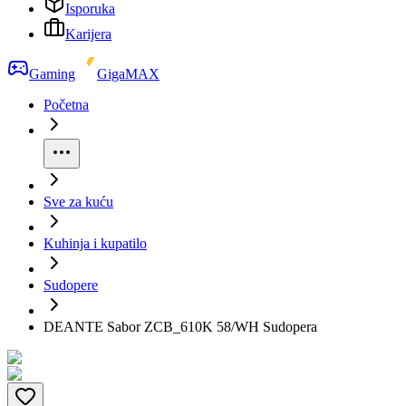
Isporuka
Karijera
Gaming
GigaMAX
Početna
Sve za kuću
Kuhinja i kupatilo
Sudopere
DEANTE Sabor ZCB_610K 58/WH Sudopera