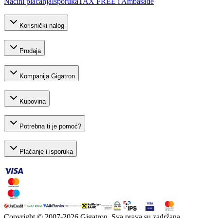
Načini plaćanja
Isporuka
TAX FREE i Ambasade
Korisnički nalog
Prodaja
Kompanija Gigatron
Kupovina
Potrebna ti je pomoć?
Plaćanje i isporuka
Copyright © 2007-
2026
Gigatron. Sva prava su zadržana.