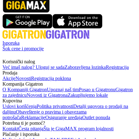
Isporuka
Šok cene i promocije
Korisnički nalog
Već imaš nalog? Uloguj se sada
Zaboravljena lozinka
Registracija
Prodaja
Akcije
Novosti
Registracija poklona
Kompanija Gigatron
O Kompaniji Gigatron
Upoznaj naš tim
Posao u Gigatronu
Gigatron
za zajednicu
Novosti iz Gigatrona
Zakupljujemo lokale
Kupovina
Uslovi korišćenja
Politika privatnosti
Detalji ugovora o prodaji na
daljinu
Obaveštenje o pravima i obavezama
potrošača
Reklamacije
Osiguranje uređaja
Outlet ponuda
Potrebna ti je pomoć?
Kontakt
Česta pitanja
Šta je GigaMAX program lojalnosti
Plaćanje i isporuka