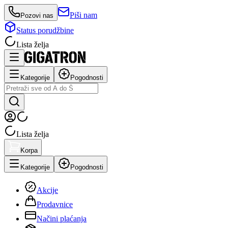
Piši nam
Pozovi nas
Status porudžbine
Lista želja
Kategorije
Pogodnosti
Lista želja
Korpa
Kategorije
Pogodnosti
Akcije
Prodavnice
Načini plaćanja