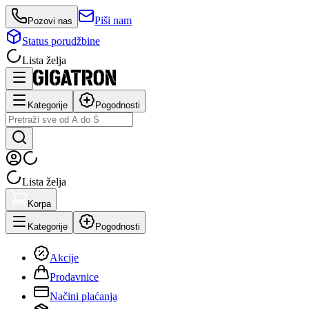
Piši nam
Pozovi nas
Status porudžbine
Lista želja
Kategorije
Pogodnosti
Lista želja
Korpa
Kategorije
Pogodnosti
Akcije
Prodavnice
Načini plaćanja