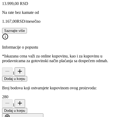
13.999
,
00
RSD
Na rate bez kamate od
1.167,00
RSD
/mesečno
Saznajte više
Informacije o popustu
*Iskazana cena važi za online kupovinu, kao i za kupovinu u
prodavnicama za gotovinski način plaćanja sa dospećem odmah.
1
Dodaj u korpu
Broj bodova koji ostvarujete kupovinom ovog proizvoda:
280
1
Dodaj u korpu