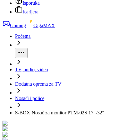
Isporuka
Karijera
Gaming
GigaMAX
Početna
TV, audio, video
Dodatna oprema za TV
Nosači i police
S-BOX Nosač za monitor PTM-02S 17"-32"