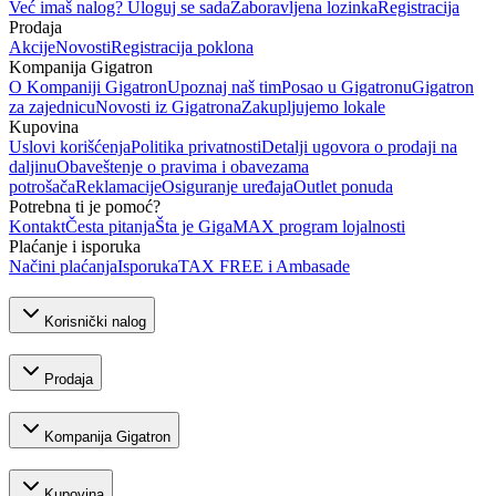
Već imaš nalog? Uloguj se sada
Zaboravljena lozinka
Registracija
Prodaja
Akcije
Novosti
Registracija poklona
Kompanija Gigatron
O Kompaniji Gigatron
Upoznaj naš tim
Posao u Gigatronu
Gigatron
za zajednicu
Novosti iz Gigatrona
Zakupljujemo lokale
Kupovina
Uslovi korišćenja
Politika privatnosti
Detalji ugovora o prodaji na
daljinu
Obaveštenje o pravima i obavezama
potrošača
Reklamacije
Osiguranje uređaja
Outlet ponuda
Potrebna ti je pomoć?
Kontakt
Česta pitanja
Šta je GigaMAX program lojalnosti
Plaćanje i isporuka
Načini plaćanja
Isporuka
TAX FREE i Ambasade
Korisnički nalog
Prodaja
Kompanija Gigatron
Kupovina