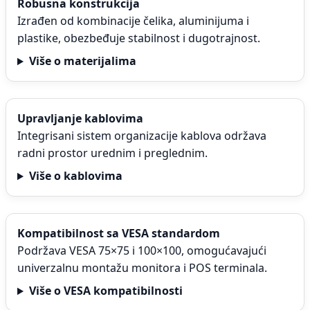
Robusna konstrukcija
Izrađen od kombinacije čelika, aluminijuma i
plastike, obezbeđuje stabilnost i dugotrajnost.
Više o materijalima
Upravljanje kablovima
Integrisani sistem organizacije kablova održava
radni prostor urednim i preglednim.
Više o kablovima
Kompatibilnost sa VESA standardom
Podržava VESA 75×75 i 100×100, omogućavajući
univerzalnu montažu monitora i POS terminala.
Više o VESA kompatibilnosti