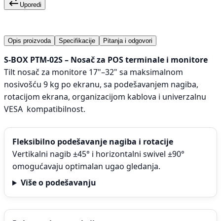
Uporedi
Opis proizvoda
Specifikacije
Pitanja i odgovori
S-BOX PTM-02S – Nosač za POS terminale i monitore
Tilt nosač za monitore 17"–32" sa maksimalnom
nosivošću 9 kg po ekranu, sa podešavanjem nagiba,
rotacijom ekrana, organizacijom kablova i univerzalnu
VESA kompatibilnost.
Fleksibilno podešavanje nagiba i rotacije
Vertikalni nagib ±45° i horizontalni swivel ±90°
omogućavaju optimalan ugao gledanja.
Više o podešavanju