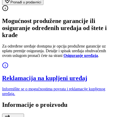
Pronađi u prodavnici
Mogućnost produžene garancije ili
osiguranje određenih uređaja od štete i
krađe
Za određene uređaje dostupna je opcija produžene garancije uz
uplatu premije osiguranja. Detalje i spisak uređaja obuhvaćenih
ovom uslugom pronaći ćete na strani
Osiguranje uređaja
.
Reklamacija na kupljeni uređaj
Informišite se o mogućnostima povrata i reklamacije kupljenog
uređaja.
Informacije o proizvodu