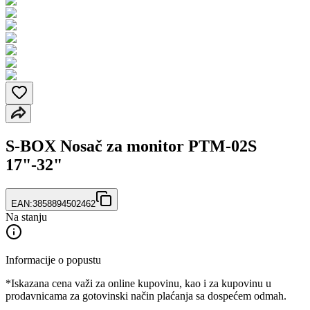
S-BOX Nosač za monitor PTM-02S
17"-32"
EAN:
3858894502462
Na stanju
Informacije o popustu
*Iskazana cena važi za online kupovinu, kao i za kupovinu u
prodavnicama za gotovinski način plaćanja sa dospećem odmah.