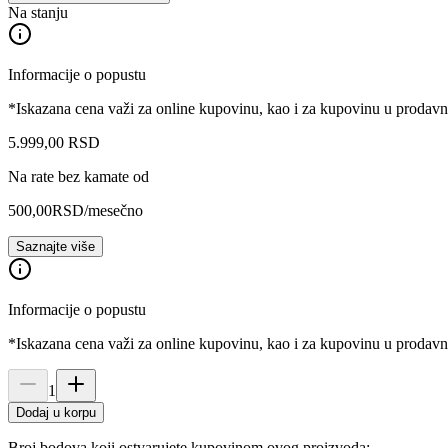
Na stanju
Informacije o popustu
*Iskazana cena važi za online kupovinu, kao i za kupovinu u prodav
5.999
,
00
RSD
Na rate bez kamate od
500,00
RSD
/mesečno
Saznajte više
Informacije o popustu
*Iskazana cena važi za online kupovinu, kao i za kupovinu u prodav
1
Dodaj u korpu
Broj bodova koji ostvarujete kupovinom ovog proizvoda: