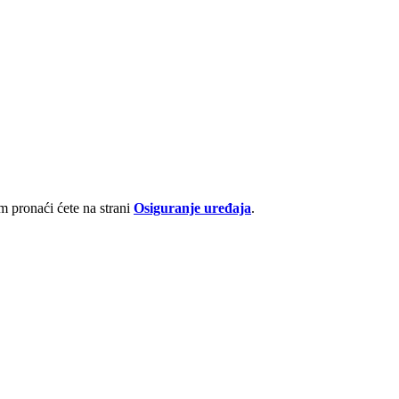
 pronaći ćete na strani
Osiguranje uređaja
.