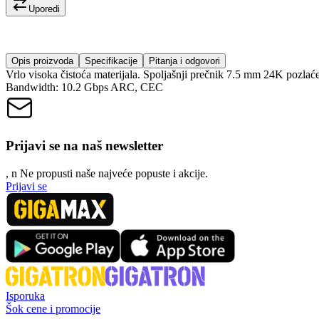
Uporedi
Opis proizvoda
Specifikacije
Pitanja i odgovori
Vrlo visoka čistoća materijala. Spoljašnji prečnik 7.5 mm 24K pozl
Bandwidth: 10.2 Gbps ARC, CEC
Prijavi se na naš newsletter
, n
N
e propusti naše najveće popuste i akcije.
Prijavi se
Isporuka
Šok cene i promocije