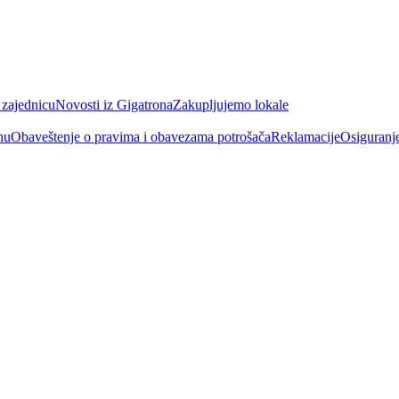
 zajednicu
Novosti iz Gigatrona
Zakupljujemo lokale
nu
Obaveštenje o pravima i obavezama potrošača
Reklamacije
Osiguranj