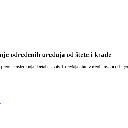
nje određenih uređaja od štete i krađe
 premije osiguranja. Detalje i spisak uređaja obuhvaćenih ovom uslugom
a.