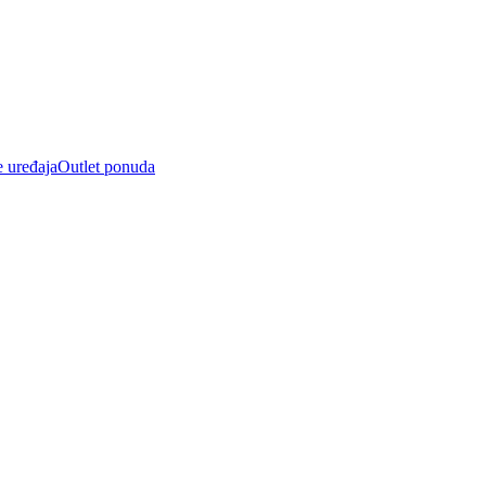
e uređaja
Outlet ponuda