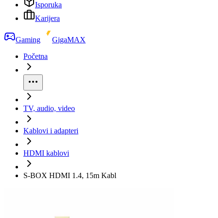
Isporuka
Karijera
Gaming
GigaMAX
Početna
TV, audio, video
Kablovi i adapteri
HDMI kablovi
S-BOX HDMI 1.4, 15m Kabl