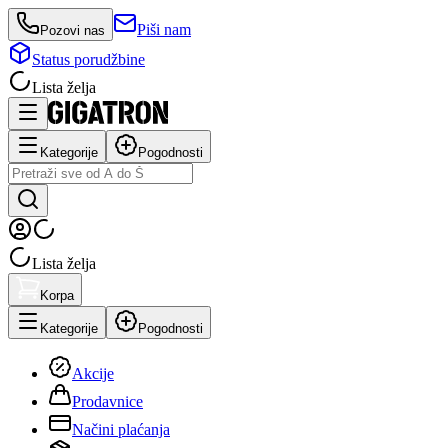
Piši nam
Pozovi nas
Status porudžbine
Lista želja
Kategorije
Pogodnosti
Lista želja
Korpa
Kategorije
Pogodnosti
Akcije
Prodavnice
Načini plaćanja