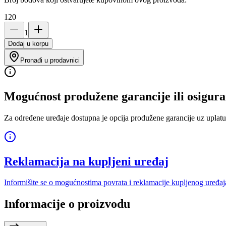
120
1
Dodaj u korpu
Pronađi u prodavnici
Mogućnost produžene garancije ili osigura
Za određene uređaje dostupna je opcija produžene garancije uz uplatu
Reklamacija na kupljeni uređaj
Informišite se o mogućnostima povrata i reklamacije kupljenog uređaj
Informacije o proizvodu