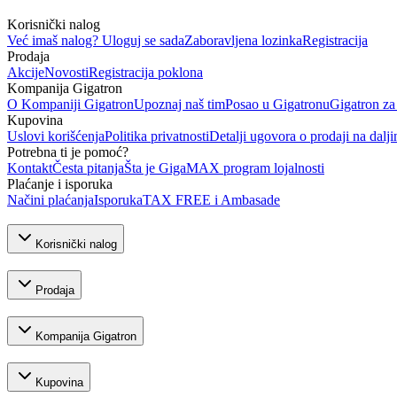
Korisnički nalog
Već imaš nalog? Uloguj se sada
Zaboravljena lozinka
Registracija
Prodaja
Akcije
Novosti
Registracija poklona
Kompanija Gigatron
O Kompaniji Gigatron
Upoznaj naš tim
Posao u Gigatronu
Gigatron za
Kupovina
Uslovi korišćenja
Politika privatnosti
Detalji ugovora o prodaji na dalji
Potrebna ti je pomoć?
Kontakt
Česta pitanja
Šta je GigaMAX program lojalnosti
Plaćanje i isporuka
Načini plaćanja
Isporuka
TAX FREE i Ambasade
Korisnički nalog
Prodaja
Kompanija Gigatron
Kupovina