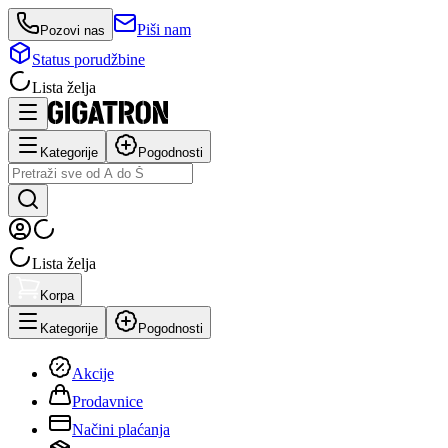
Piši nam
Pozovi nas
Status porudžbine
Lista želja
Kategorije
Pogodnosti
Lista želja
Korpa
Kategorije
Pogodnosti
Akcije
Prodavnice
Načini plaćanja