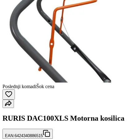
Poslednji komadi
Šok cena
RURIS DAC100XLS Motorna kosilica
EAN:
6424340886515