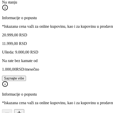
Na stanju
Informacije o popustu
*Iskazana cena važi za online kupovinu, kao i za kupovinu u prodav
20.999,00 RSD
11.999
,
00
RSD
Ušteda: 9.000,00 RSD
Na rate bez kamate od
1.000,00
RSD
/mesečno
Saznajte više
Informacije o popustu
*Iskazana cena važi za online kupovinu, kao i za kupovinu u prodav