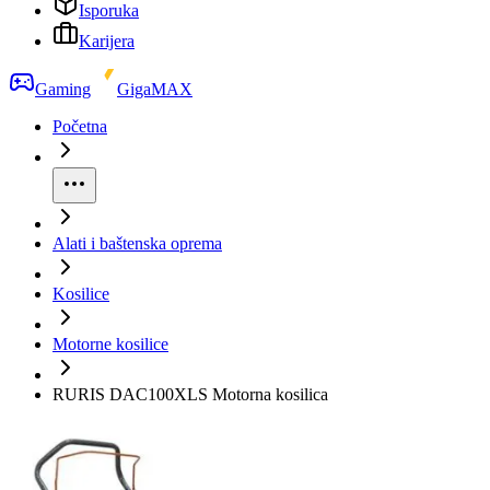
Isporuka
Karijera
Gaming
GigaMAX
Početna
Alati i baštenska oprema
Kosilice
Motorne kosilice
RURIS DAC100XLS Motorna kosilica