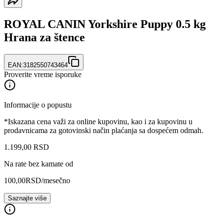
ROYAL CANIN Yorkshire Puppy 0.5 kg
Hrana za štence
EAN:
3182550743464
Proverite vreme isporuke
Informacije o popustu
*Iskazana cena važi za online kupovinu, kao i za kupovinu u
prodavnicama za gotovinski način plaćanja sa dospećem odmah.
1.199
,
00
RSD
Na rate bez kamate od
100,00
RSD
/mesečno
Saznajte više