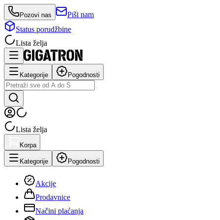
Piši nam
Pozovi nas
Status porudžbine
Lista želja
Kategorije
Pogodnosti
Lista želja
Korpa
Kategorije
Pogodnosti
Akcije
Prodavnice
Načini plaćanja