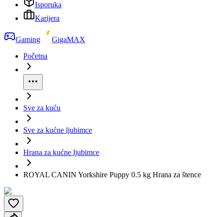
Isporuka
Karijera
Gaming
GigaMAX
Početna
Sve za kuću
Sve za kućne ljubimce
Hrana za kućne ljubimce
ROYAL CANIN Yorkshire Puppy 0.5 kg Hrana za štence