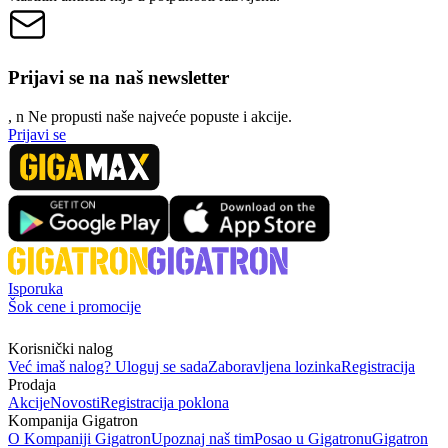
Prijavi se na naš newsletter
, n
N
e propusti naše najveće popuste i akcije.
Prijavi se
Isporuka
Šok cene i promocije
Korisnički nalog
Već imaš nalog? Uloguj se sada
Zaboravljena lozinka
Registracija
Prodaja
Akcije
Novosti
Registracija poklona
Kompanija Gigatron
O Kompaniji Gigatron
Upoznaj naš tim
Posao u Gigatronu
Gigatron