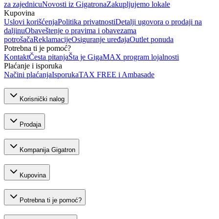
za zajednicu
Novosti iz Gigatrona
Zakupljujemo lokale
Kupovina
Uslovi korišćenja
Politika privatnosti
Detalji ugovora o prodaji na
daljinu
Obaveštenje o pravima i obavezama
potrošača
Reklamacije
Osiguranje uređaja
Outlet ponuda
Potrebna ti je pomoć?
Kontakt
Česta pitanja
Šta je GigaMAX program lojalnosti
Plaćanje i isporuka
Načini plaćanja
Isporuka
TAX FREE i Ambasade
Korisnički nalog
Prodaja
Kompanija Gigatron
Kupovina
Potrebna ti je pomoć?