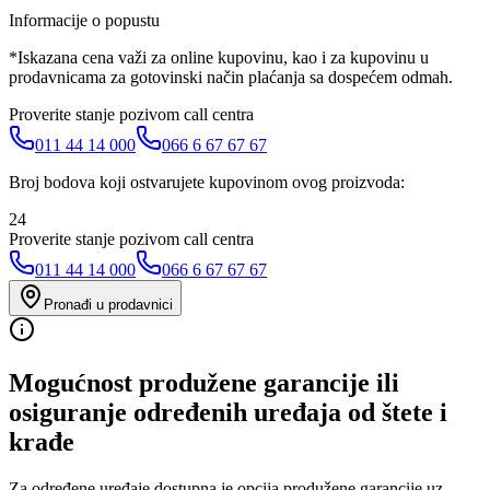
Informacije o popustu
*Iskazana cena važi za online kupovinu, kao i za kupovinu u
prodavnicama za gotovinski način plaćanja sa dospećem odmah.
Proverite stanje pozivom call centra
011 44 14 000
066 6 67 67 67
Broj bodova koji ostvarujete kupovinom ovog proizvoda:
24
Proverite stanje pozivom call centra
011 44 14 000
066 6 67 67 67
Pronađi u prodavnici
Mogućnost produžene garancije ili
osiguranje određenih uređaja od štete i
krađe
Za određene uređaje dostupna je opcija produžene garancije uz