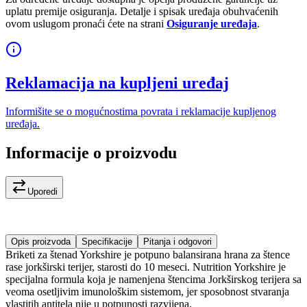
uplatu premije osiguranja. Detalje i spisak uređaja obuhvaćenih
ovom uslugom pronaći ćete na strani
Osiguranje uređaja
.
Reklamacija na kupljeni uređaj
Informišite se o mogućnostima povrata i reklamacije kupljenog
uređaja.
Informacije o proizvodu
Uporedi
Opis proizvoda
Specifikacije
Pitanja i odgovori
Briketi za štenad Yorkshire je potpuno balansirana hrana za štence
rase jorkširski terijer, starosti do 10 meseci. Nutrition Yorkshire je
specijalna formula koja je namenjena štencima Jorkširskog terijera sa
veoma osetljivim imunološkim sistemom, jer sposobnost stvaranja
vlastitih antitela nije u potpunosti razvijena.