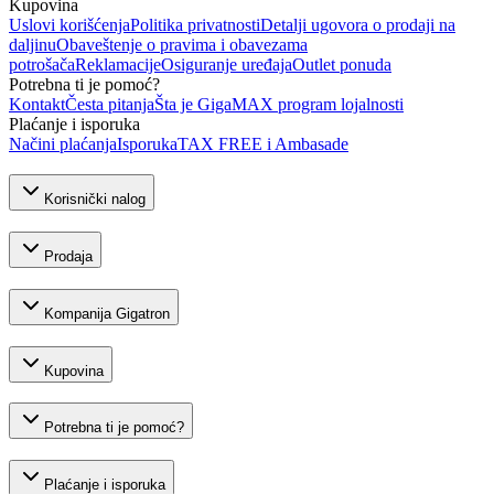
Kupovina
Uslovi korišćenja
Politika privatnosti
Detalji ugovora o prodaji na
daljinu
Obaveštenje o pravima i obavezama
potrošača
Reklamacije
Osiguranje uređaja
Outlet ponuda
Potrebna ti je pomoć?
Kontakt
Česta pitanja
Šta je GigaMAX program lojalnosti
Plaćanje i isporuka
Načini plaćanja
Isporuka
TAX FREE i Ambasade
Korisnički nalog
Prodaja
Kompanija Gigatron
Kupovina
Potrebna ti je pomoć?
Plaćanje i isporuka