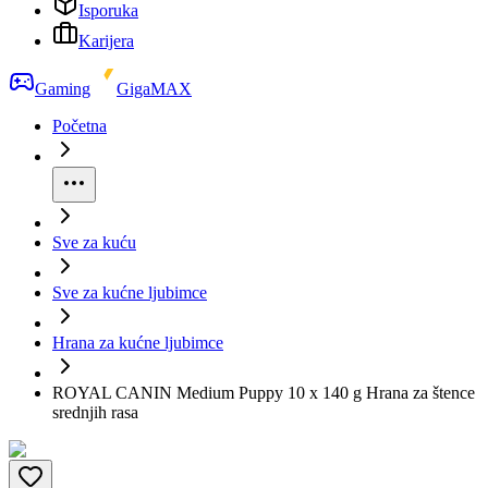
Isporuka
Karijera
Gaming
GigaMAX
Početna
Sve za kuću
Sve za kućne ljubimce
Hrana za kućne ljubimce
ROYAL CANIN Medium Puppy 10 x 140 g Hrana za štence
srednjih rasa