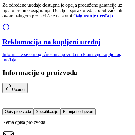
Za određene uređaje dostupna je opcija produžene garancije uz
uplatu premije osiguranja. Detalje i spisak uređaja obuhvaćenih
ovom uslugom pronaći ćete na strani
Osiguranje uređaja
.
Reklamacija na kupljeni uređaj
Informišite se o mogućnostima povrata i reklamacije kupljenog
uređaja.
Informacije o proizvodu
Uporedi
Opis proizvoda
Specifikacije
Pitanja i odgovori
Nema opisa proizvoda.