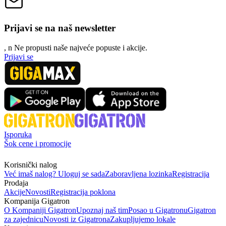
Prijavi se na naš newsletter
, n
N
e propusti naše najveće popuste i akcije.
Prijavi se
Isporuka
Šok cene i promocije
Korisnički nalog
Već imaš nalog? Uloguj se sada
Zaboravljena lozinka
Registracija
Prodaja
Akcije
Novosti
Registracija poklona
Kompanija Gigatron
O Kompaniji Gigatron
Upoznaj naš tim
Posao u Gigatronu
Gigatron
za zajednicu
Novosti iz Gigatrona
Zakupljujemo lokale