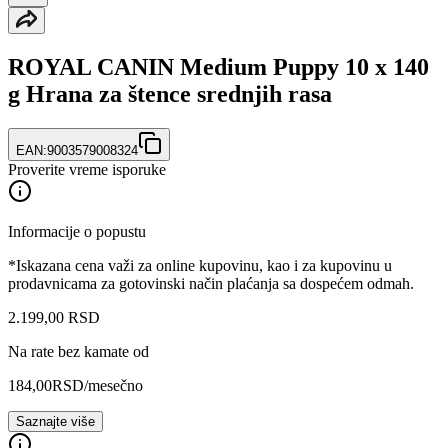
ROYAL CANIN Medium Puppy 10 x 140
g Hrana za štence srednjih rasa
EAN:
9003579008324
Proverite vreme isporuke
Informacije o popustu
*Iskazana cena važi za online kupovinu, kao i za kupovinu u
prodavnicama za gotovinski način plaćanja sa dospećem odmah.
2.199
,
00
RSD
Na rate bez kamate od
184,00
RSD
/mesečno
Saznajte više