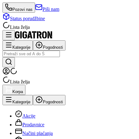
Piši nam
Pozovi nas
Status porudžbine
Lista želja
Kategorije
Pogodnosti
Lista želja
Korpa
Kategorije
Pogodnosti
Akcije
Prodavnice
Načini plaćanja