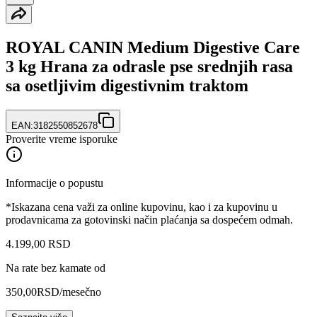
ROYAL CANIN Medium Digestive Care
3 kg Hrana za odrasle pse srednjih rasa
sa osetljivim digestivnim traktom
EAN:
3182550852678
Proverite vreme isporuke
Informacije o popustu
*Iskazana cena važi za online kupovinu, kao i za kupovinu u
prodavnicama za gotovinski način plaćanja sa dospećem odmah.
4.199
,
00
RSD
Na rate bez kamate od
350,00
RSD
/mesečno