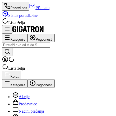
Piši nam
Pozovi nas
Status porudžbine
Lista želja
Kategorije
Pogodnosti
Lista želja
Korpa
Kategorije
Pogodnosti
Akcije
Prodavnice
Načini plaćanja