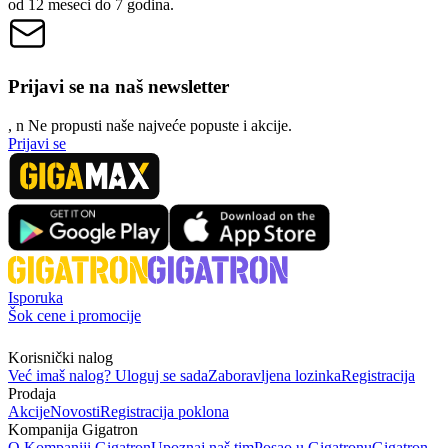
od 12 meseci do 7 godina.
Prijavi se na naš newsletter
, n
N
e propusti naše najveće popuste i akcije.
Prijavi se
Isporuka
Šok cene i promocije
Korisnički nalog
Već imaš nalog? Uloguj se sada
Zaboravljena lozinka
Registracija
Prodaja
Akcije
Novosti
Registracija poklona
Kompanija Gigatron
O Kompaniji Gigatron
Upoznaj naš tim
Posao u Gigatronu
Gigatron