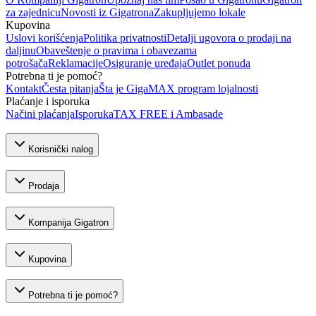
za zajednicu
Novosti iz Gigatrona
Zakupljujemo lokale
Kupovina
Uslovi korišćenja
Politika privatnosti
Detalji ugovora o prodaji na
daljinu
Obaveštenje o pravima i obavezama
potrošača
Reklamacije
Osiguranje uređaja
Outlet ponuda
Potrebna ti je pomoć?
Kontakt
Česta pitanja
Šta je GigaMAX program lojalnosti
Plaćanje i isporuka
Načini plaćanja
Isporuka
TAX FREE i Ambasade
Korisnički nalog
Prodaja
Kompanija Gigatron
Kupovina
Potrebna ti je pomoć?