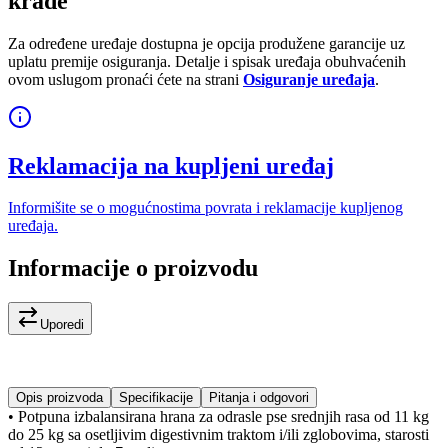
krađe
Za određene uređaje dostupna je opcija produžene garancije uz
uplatu premije osiguranja. Detalje i spisak uređaja obuhvaćenih
ovom uslugom pronaći ćete na strani
Osiguranje uređaja
.
Reklamacija na kupljeni uređaj
Informišite se o mogućnostima povrata i reklamacije kupljenog
uređaja.
Informacije o proizvodu
Uporedi
Opis proizvoda
Specifikacije
Pitanja i odgovori
• Potpuna izbalansirana hrana za odrasle pse srednjih rasa od 11 kg
do 25 kg sa osetljivim digestivnim traktom i/ili zglobovima, starosti