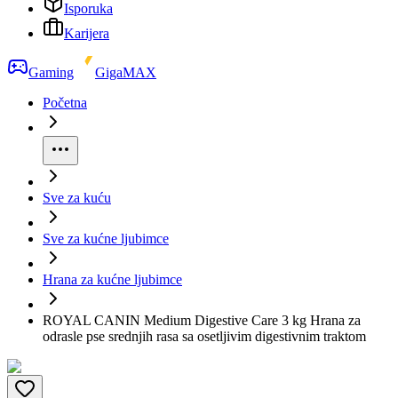
Isporuka
Karijera
Gaming
GigaMAX
Početna
Sve za kuću
Sve za kućne ljubimce
Hrana za kućne ljubimce
ROYAL CANIN Medium Digestive Care 3 kg Hrana za
odrasle pse srednjih rasa sa osetljivim digestivnim traktom