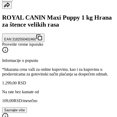
ROYAL CANIN Maxi Puppy 1 kg Hrana
za štence velikih rasa
EAN:
3182550402460
Proverite vreme isporuke
Informacije o popustu
*Iskazana cena važi za online kupovinu, kao i za kupovinu u
prodavnicama za gotovinski način plaćanja sa dospećem odmah.
1.299
,
00
RSD
Na rate bez kamate od
109,00
RSD
/mesečno
Saznajte više