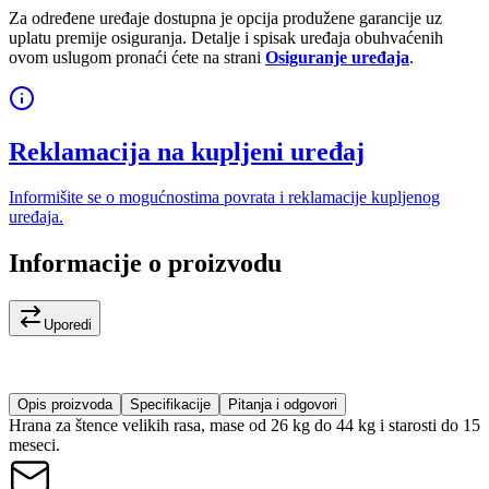
Za određene uređaje dostupna je opcija produžene garancije uz
uplatu premije osiguranja. Detalje i spisak uređaja obuhvaćenih
ovom uslugom pronaći ćete na strani
Osiguranje uređaja
.
Reklamacija na kupljeni uređaj
Informišite se o mogućnostima povrata i reklamacije kupljenog
uređaja.
Informacije o proizvodu
Uporedi
Opis proizvoda
Specifikacije
Pitanja i odgovori
Hrana za štence velikih rasa, mase od 26 kg do 44 kg i starosti do 15
meseci.