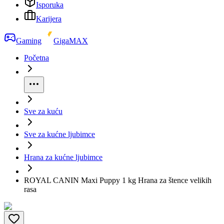
Isporuka
Karijera
Gaming
GigaMAX
Početna
Sve za kuću
Sve za kućne ljubimce
Hrana za kućne ljubimce
ROYAL CANIN Maxi Puppy 1 kg Hrana za štence velikih
rasa