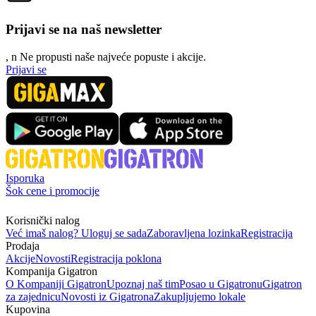
Prijavi se na naš newsletter
, n
N
e propusti naše najveće popuste i akcije.
Prijavi se
Isporuka
Šok cene i promocije
Korisnički nalog
Već imaš nalog? Uloguj se sada
Zaboravljena lozinka
Registracija
Prodaja
Akcije
Novosti
Registracija poklona
Kompanija Gigatron
O Kompaniji Gigatron
Upoznaj naš tim
Posao u Gigatronu
Gigatron
za zajednicu
Novosti iz Gigatrona
Zakupljujemo lokale
Kupovina