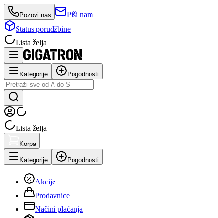
Piši nam
Pozovi nas
Status porudžbine
Lista želja
Kategorije
Pogodnosti
Lista želja
Korpa
Kategorije
Pogodnosti
Akcije
Prodavnice
Načini plaćanja