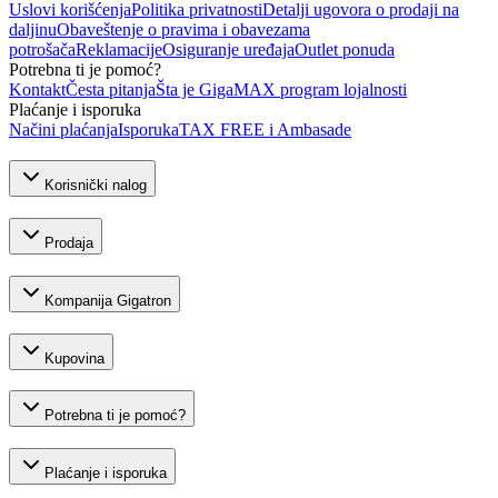
Uslovi korišćenja
Politika privatnosti
Detalji ugovora o prodaji na
daljinu
Obaveštenje o pravima i obavezama
potrošača
Reklamacije
Osiguranje uređaja
Outlet ponuda
Potrebna ti je pomoć?
Kontakt
Česta pitanja
Šta je GigaMAX program lojalnosti
Plaćanje i isporuka
Načini plaćanja
Isporuka
TAX FREE i Ambasade
Korisnički nalog
Prodaja
Kompanija Gigatron
Kupovina
Potrebna ti je pomoć?
Plaćanje i isporuka