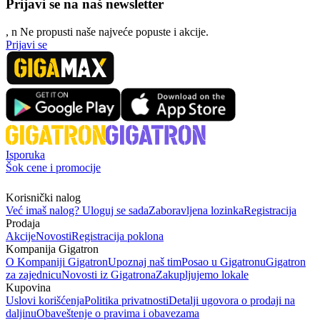
Prijavi se na naš newsletter
, n
N
e propusti naše najveće popuste i akcije.
Prijavi se
Isporuka
Šok cene i promocije
Korisnički nalog
Već imaš nalog? Uloguj se sada
Zaboravljena lozinka
Registracija
Prodaja
Akcije
Novosti
Registracija poklona
Kompanija Gigatron
O Kompaniji Gigatron
Upoznaj naš tim
Posao u Gigatronu
Gigatron
za zajednicu
Novosti iz Gigatrona
Zakupljujemo lokale
Kupovina
Uslovi korišćenja
Politika privatnosti
Detalji ugovora o prodaji na
daljinu
Obaveštenje o pravima i obavezama