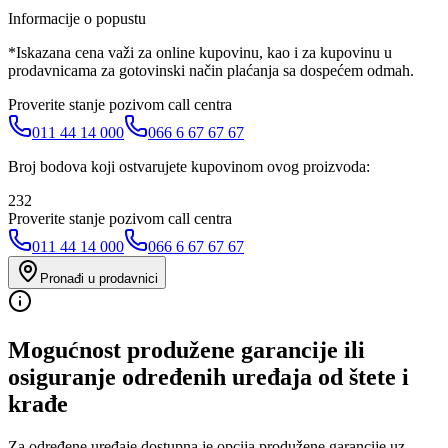
Informacije o popustu
*Iskazana cena važi za online kupovinu, kao i za kupovinu u
prodavnicama za gotovinski način plaćanja sa dospećem odmah.
Proverite stanje pozivom call centra
011 44 14 000
066 6 67 67 67
Broj bodova koji ostvarujete kupovinom ovog proizvoda:
232
Proverite stanje pozivom call centra
011 44 14 000
066 6 67 67 67
Pronađi u prodavnici
Mogućnost produžene garancije ili
osiguranje određenih uređaja od štete i
krađe
Za određene uređaje dostupna je opcija produžene garancije uz