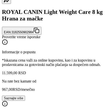
ROYAL CANIN Light Weight Care 8 kg
Hrana za mačke
EAN:
3182550902984
Proverite vreme isporuke
Informacije o popustu
*Iskazana cena važi za online kupovinu, kao i za kupovinu u
prodavnicama za gotovinski način plaćanja sa dospećem odmah.
11.599
,
00
RSD
Na rate bez kamate od
967,00
RSD
/mesečno
Saznajte više