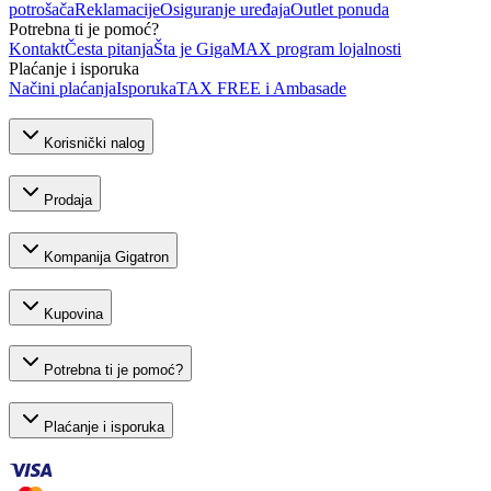
potrošača
Reklamacije
Osiguranje uređaja
Outlet ponuda
Potrebna ti je pomoć?
Kontakt
Česta pitanja
Šta je GigaMAX program lojalnosti
Plaćanje i isporuka
Načini plaćanja
Isporuka
TAX FREE i Ambasade
Korisnički nalog
Prodaja
Kompanija Gigatron
Kupovina
Potrebna ti je pomoć?
Plaćanje i isporuka