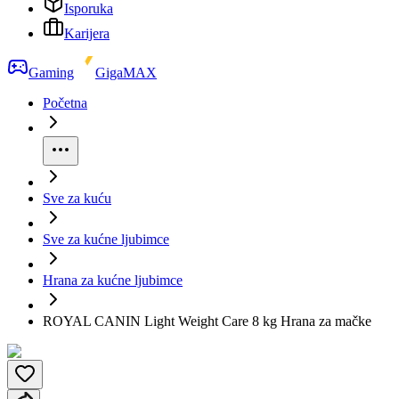
Isporuka
Karijera
Gaming
GigaMAX
Početna
Sve za kuću
Sve za kućne ljubimce
Hrana za kućne ljubimce
ROYAL CANIN Light Weight Care 8 kg Hrana za mačke