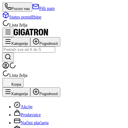
Piši nam
Pozovi nas
Status porudžbine
Lista želja
Kategorije
Pogodnosti
Lista želja
Korpa
Kategorije
Pogodnosti
Akcije
Prodavnice
Načini plaćanja