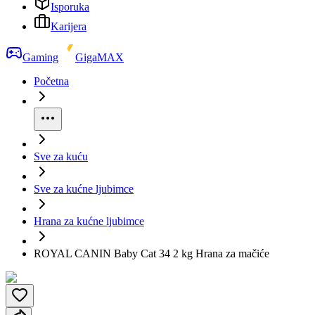
Isporuka
Karijera
Gaming
GigaMAX
Početna
Sve za kuću
Sve za kućne ljubimce
Hrana za kućne ljubimce
ROYAL CANIN Baby Cat 34 2 kg Hrana za mačiće