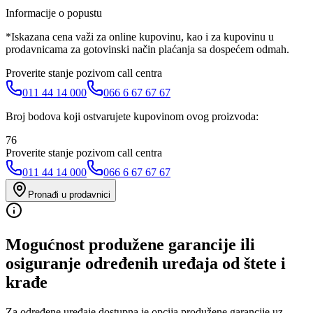
Informacije o popustu
*Iskazana cena važi za online kupovinu, kao i za kupovinu u
prodavnicama za gotovinski način plaćanja sa dospećem odmah.
Proverite stanje pozivom call centra
011 44 14 000
066 6 67 67 67
Broj bodova koji ostvarujete kupovinom ovog proizvoda:
76
Proverite stanje pozivom call centra
011 44 14 000
066 6 67 67 67
Pronađi u prodavnici
Mogućnost produžene garancije ili
osiguranje određenih uređaja od štete i
krađe
Za određene uređaje dostupna je opcija produžene garancije uz