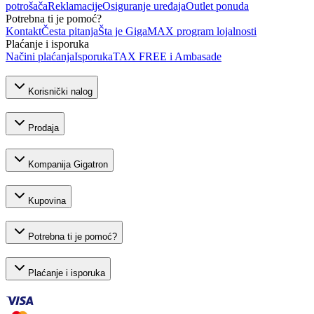
potrošača
Reklamacije
Osiguranje uređaja
Outlet ponuda
Potrebna ti je pomoć?
Kontakt
Česta pitanja
Šta je GigaMAX program lojalnosti
Plaćanje i isporuka
Načini plaćanja
Isporuka
TAX FREE i Ambasade
Korisnički nalog
Prodaja
Kompanija Gigatron
Kupovina
Potrebna ti je pomoć?
Plaćanje i isporuka