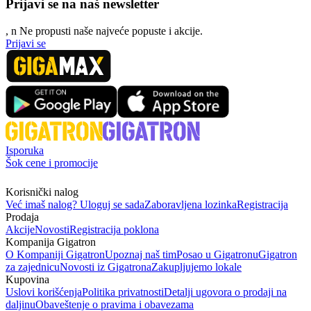
Prijavi se na naš newsletter
, n
N
e propusti naše najveće popuste i akcije.
Prijavi se
Isporuka
Šok cene i promocije
Korisnički nalog
Već imaš nalog? Uloguj se sada
Zaboravljena lozinka
Registracija
Prodaja
Akcije
Novosti
Registracija poklona
Kompanija Gigatron
O Kompaniji Gigatron
Upoznaj naš tim
Posao u Gigatronu
Gigatron
za zajednicu
Novosti iz Gigatrona
Zakupljujemo lokale
Kupovina
Uslovi korišćenja
Politika privatnosti
Detalji ugovora o prodaji na
daljinu
Obaveštenje o pravima i obavezama