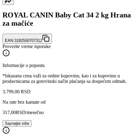
ROYAL CANIN Baby Cat 34 2 kg Hrana
za mačiće
EAN:
3182550707312
Proverite vreme isporuke
Informacije o popustu
*Iskazana cena važi za online kupovinu, kao i za kupovinu u
prodavnicama za gotovinski način plaćanja sa dospećem odmah.
3.799
,
00
RSD
Na rate bez kamate od
317,00
RSD
/mesečno
Saznajte više