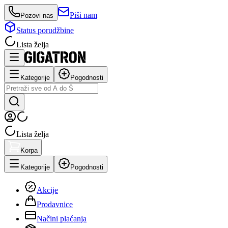
Piši nam
Pozovi nas
Status porudžbine
Lista želja
Kategorije
Pogodnosti
Lista želja
Korpa
Kategorije
Pogodnosti
Akcije
Prodavnice
Načini plaćanja