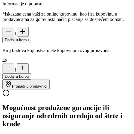
Informacije o popustu
*Iskazana cena važi za online kupovinu, kao i za kupovinu u
prodavnicama za gotovinski način plaćanja sa dospećem odmah.
1
Dodaj u korpu
Broj bodova koji ostvarujete kupovinom ovog proizvoda:
46
1
Dodaj u korpu
Pronađi u prodavnici
Mogućnost produžene garancije ili
osiguranje određenih uređaja od štete i
krađe