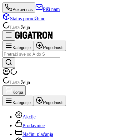
Piši nam
Pozovi nas
Status porudžbine
Lista želja
Kategorije
Pogodnosti
Lista želja
Korpa
Kategorije
Pogodnosti
Akcije
Prodavnice
Načini plaćanja