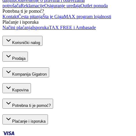
daljinu
Obaveštenje o pravima i obavezama
potrošača
Reklamacije
Osiguranje uređaja
Outlet ponuda
Potrebna ti je pomoć?
Kontakt
Česta pitanja
Šta je GigaMAX program lojalnosti
Plaćanje i isporuka
Načini plaćanja
Isporuka
TAX FREE i Ambasade
Korisnički nalog
Prodaja
Kompanija Gigatron
Kupovina
Potrebna ti je pomoć?
Plaćanje i isporuka