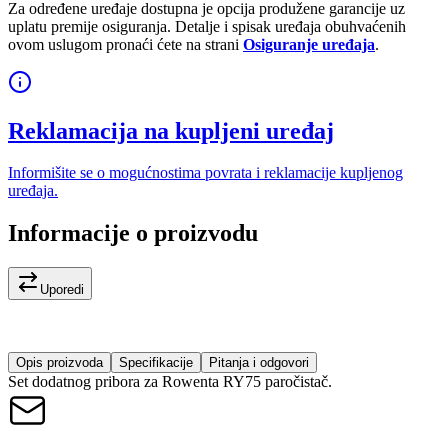
Za određene uređaje dostupna je opcija produžene garancije uz
uplatu premije osiguranja. Detalje i spisak uređaja obuhvaćenih
ovom uslugom pronaći ćete na strani
Osiguranje uređaja
.
Reklamacija na kupljeni uređaj
Informišite se o mogućnostima povrata i reklamacije kupljenog
uređaja.
Informacije o proizvodu
Uporedi
Opis proizvoda
Specifikacije
Pitanja i odgovori
Set dodatnog pribora za Rowenta RY75 paročistač.