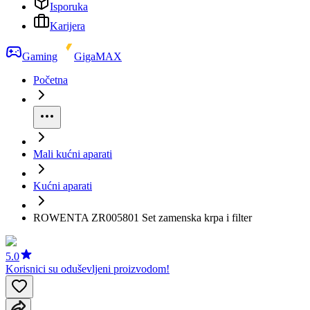
Isporuka
Karijera
Gaming
GigaMAX
Početna
Mali kućni aparati
Kućni aparati
ROWENTA ZR005801 Set zamenska krpa i filter
5.0
Korisnici su oduševljeni proizvodom!