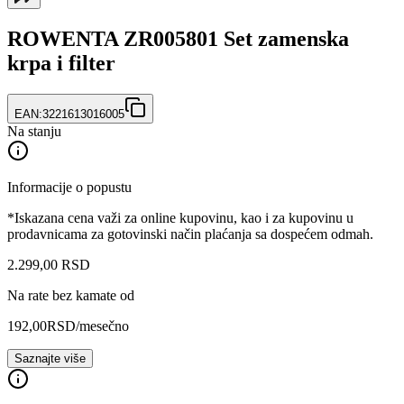
ROWENTA ZR005801 Set zamenska
krpa i filter
EAN:
3221613016005
Na stanju
Informacije o popustu
*Iskazana cena važi za online kupovinu, kao i za kupovinu u
prodavnicama za gotovinski način plaćanja sa dospećem odmah.
2.299
,
00
RSD
Na rate bez kamate od
192,00
RSD
/mesečno
Saznajte više