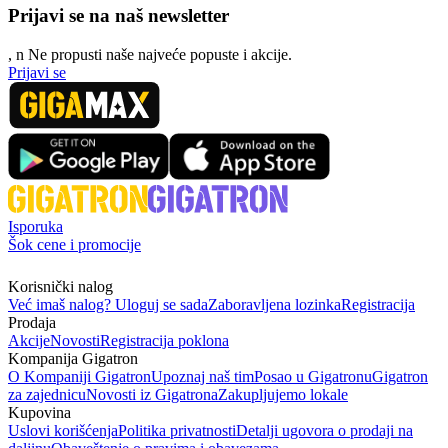
Prijavi se na naš newsletter
, n
N
e propusti naše najveće popuste i akcije.
Prijavi se
Isporuka
Šok cene i promocije
Korisnički nalog
Već imaš nalog? Uloguj se sada
Zaboravljena lozinka
Registracija
Prodaja
Akcije
Novosti
Registracija poklona
Kompanija Gigatron
O Kompaniji Gigatron
Upoznaj naš tim
Posao u Gigatronu
Gigatron
za zajednicu
Novosti iz Gigatrona
Zakupljujemo lokale
Kupovina
Uslovi korišćenja
Politika privatnosti
Detalji ugovora o prodaji na